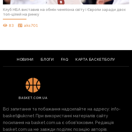
Клуб НБА виставив на обмін чемпіона світу і Європи заради двох
топ-цілей на ринку
83
aks701
НОВИНИ
БЛОГИ
FAQ
КАРТА БАСКЕТБОЛУ
BASKET.COM.UA
Всі запитання та побажання надсилайте на адресу:
info-
basket@ukr.net
При використанні матеріалів сайту
посилання на basket.com.ua є обов'язковим. Редакція
basket.com.ua не завжди поділяє позицію авторів.