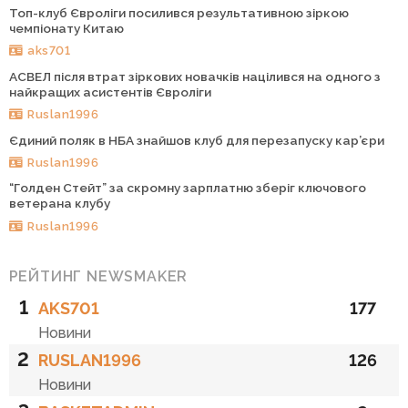
Топ-клуб Євроліги посилився результативною зіркою
чемпіонату Китаю
aks701
АСВЕЛ після втрат зіркових новачків націлився на одного з
найкращих асистентів Євроліги
Ruslan1996
Єдиний поляк в НБА знайшов клуб для перезапуску кар’єри
Ruslan1996
“Голден Стейт” за скромну зарплатню зберіг ключового
ветерана клубу
Ruslan1996
РЕЙТИНГ NEWSMAKER
1
AKS701
177
Новини
2
RUSLAN1996
126
Новини