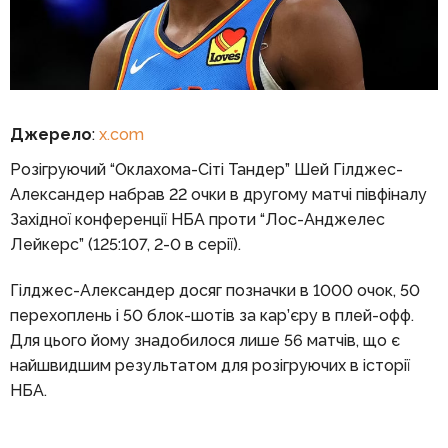
Джерело
:
x.com
Розігруючий “Оклахома-Сіті Тандер” Шей Гілджес-
Александер набрав 22 очки в другому матчі півфіналу
Західної конференції НБА проти “Лос-Анджелес
Лейкерс” (125:107, 2-0 в серії).
Гілджес-Александер досяг позначки в 1000 очок, 50
перехоплень і 50 блок-шотів за кар’єру в плей-офф.
Для цього йому знадобилося лише 56 матчів, що є
найшвидшим результатом для розігруючих в історії
НБА.