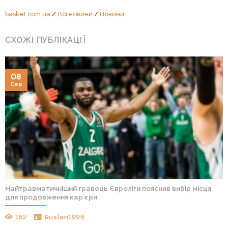
basket.com.ua
/
Всі новини
/
Новини
СХОЖІ ПУБЛІКАЦІЇ
08
Сер
Найтравматичніший гравець Євроліги пояснив вибір місця
для продовження кар’єри
182
Ruslan1996