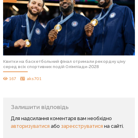
Квитки на баскетбольний фінал отримали рекордну ціну
серед всіх спортивних подій Олімпіади-2028
167
aks701
Залишити відповідь
Для надсилання коментаря вам необхідно
авторизуватися
або
зареєструватися
на сайті.