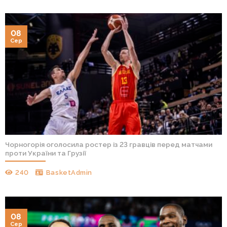
08
Сер
Чорногорія оголосила ростер із 23 гравців перед матчами
проти України та Грузії
240
BasketAdmin
08
Сер