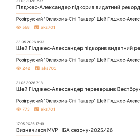
31.05.2026 7:37
Гілджес-Александер підкорив видатний рекорд К
Розігруючий “Оклахома-Сіті Тандер” Шей Гілджес-Алекса
558
aks701
23.05.2026 8:33
Шей Гілджес-Александер підкорив видатний ре
Розігруючий “Оклахома-Сіті Тандер” Шей Гілджес-Алексан
242
aks701
21.05.2026 7:13
Шей Гілджес-Александер перевершив Вестбрука
Розігруючий “Оклахома-Сіті Тандер” Шей Гілджес-Алекса
773
aks701
17.05.2026 17:49
Визначився MVP НБА сезону-2025/26