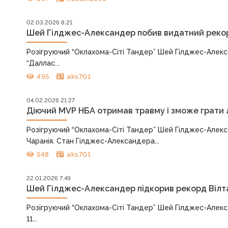
02.03.2026 8:21
Шей Гілджес-Александер побив видатний рекорд
Розігруючий “Оклахома-Сіті Тандер” Шей Гілджес-Алекс
“Даллас...
495
aks701
04.02.2026 21:27
Діючий MVP НБА отримав травму і зможе грати л
Розігруючий “Оклахома-Сіті Тандер” Шей Гілджес-Алекс
Чаранія. Стан Гілджес-Александера...
548
aks701
22.01.2026 7:49
Шей Гілджес-Александер підкорив рекорд Вілта 
Розігруючий “Оклахома-Сіті Тандер” Шей Гілджес-Алекса
11...