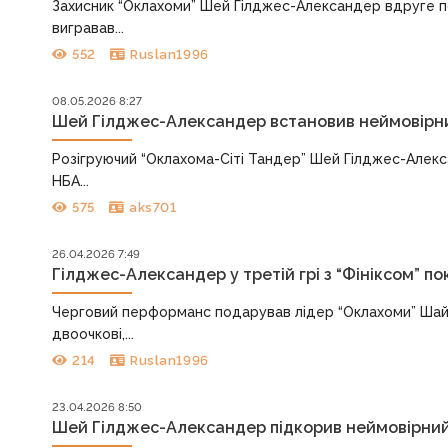
Захисник “Оклахоми” Шей Гілджес-Александер вдруге по
вигравав...
552
Ruslan1996
08.05.2026 8:27
Шей Гілджес-Александер встановив неймовірний
Розігруючий “Оклахома-Сіті Тандер” Шей Гілджес-Алекса
НБА...
575
aks701
26.04.2026 7:49
Гілджес-Александер у третій грі з “Фініксом” п
Черговий перформанс подарував лідер “Оклахоми” Шай 
двоочкові,...
214
Ruslan1996
23.04.2026 8:50
Шей Гілджес-Александер підкорив неймовірний