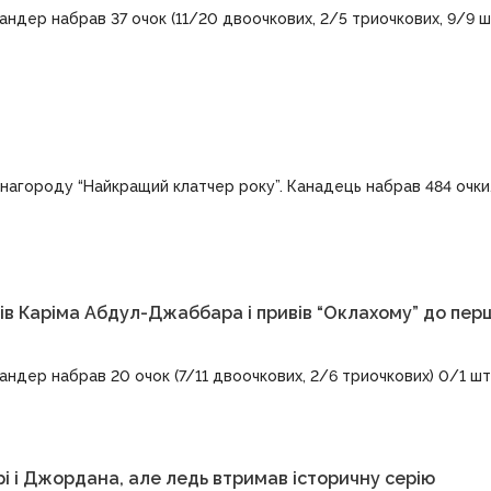
ндер набрав 37 очок (11/20 двоочкових, 2/5 триочкових, 9/9 ш
нагороду “Найкращий клатчер року”. Канадець набрав 484 очки
ів Каріма Абдул-Джаббара і привів “Оклахому” до пер
дер набрав 20 очок (7/11 двоочкових, 2/6 триочкових) 0/1 штра
 і Джордана, але ледь втримав історичну серію