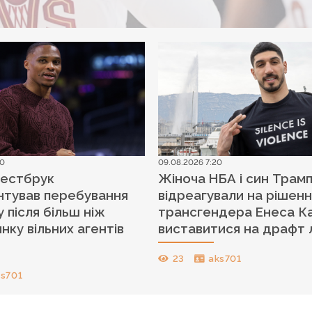
40
09.08.2026 7:20
Вестбрук
Жіноча НБА і син Трам
нтував перебування
відреагували на рішен
 після більш ніж
трансгендера Енеса К
нку вільних агентів
виставитися на драфт л
23
aks701
ks701