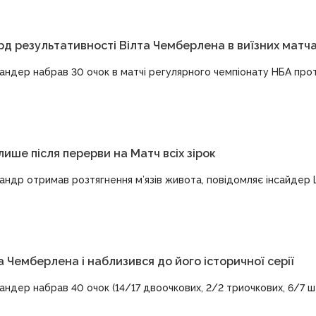
 результативності Вілта Чемберлена в виїзних матч
андер набрав 30 очок в матчі регулярного чемпіонату НБА про
ише після перерви на Матч всіх зірок
андр отримав розтягнення м’язів живота, повідомляє інсайдер
Чемберлена і наблизився до його історичної серії
ндер набрав 40 очок (14/17 двоочкових, 2/2 триочкових, 6/7 ш