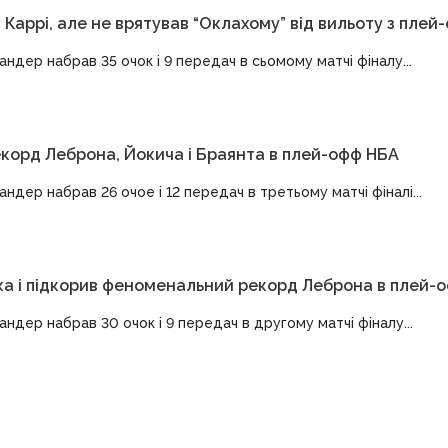
аррі, але не врятував “Оклахому” від вильоту з плей
ндер набрав 35 очок і 9 передач в сьомому матчі фіналу...
корд Леброна, Йокича і Браянта в плей-офф НБА
дер набрав 26 очое і 12 передач в третьому матчі фіналі...
 і підкорив феноменальний рекорд Леброна в плей-
ндер набрав 30 очок і 9 передач в другому матчі фіналу...