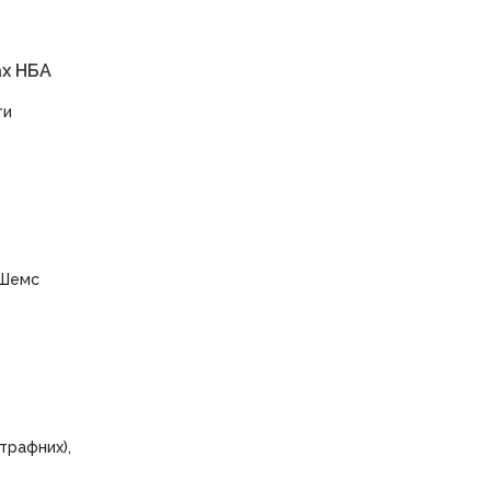
ах НБА
ти
 Шемс
трафних),