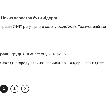
а Йокич перестав бути лідером
о гравця (MVP) регулярного сезону-2025/2026. Травмований ц
 гравці грудня НБА сезону-2025/26
На Заході нагороду отримав плеймейкер “Тандер” Шай Гілджес-
1
2