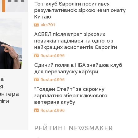
Топ-клуб Євроліги посилився
результативною зіркою чемпіонату
Китаю
aks701
АСВЕЛ після втрат зіркових
новачків націлився на одного з
найкращих асистентів Євроліги
Ruslan1996
Єдиний поляк в НБА знайшов клуб
для перезапуску кар’єри
па
Ruslan1996
ня
“Голден Стейт” за скромну
антера
зарплатню зберіг ключового
іги
ветерана клубу
Ruslan1996
РЕЙТИНГ NEWSMAKER