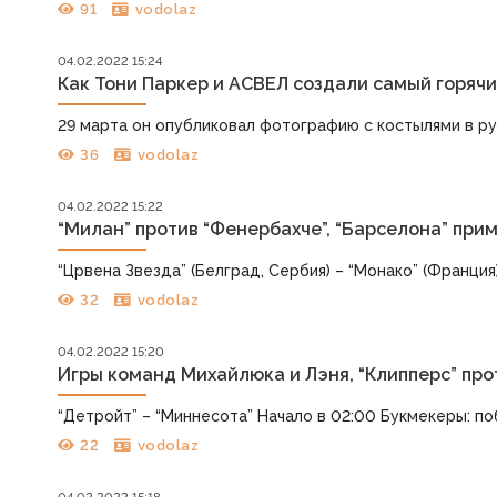
91
vodolaz
04.02.2022 15:24
Как Тони Паркер и АСВЕЛ создали самый горячи
29 марта он опубликовал фотографию с костылями в рук
36
vodolaz
04.02.2022 15:22
“Милан” против “Фенербахче”, “Барселона” при
“Црвена Звезда” (Белград, Сербия) – “Монако” (Франция
32
vodolaz
04.02.2022 15:20
Игры команд Михайлюка и Лэня, “Клипперс” про
“Детройт” – “Миннесота” Начало в 02:00 Букмекеры: побе
22
vodolaz