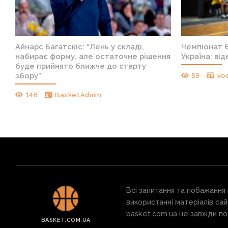
Айнарс Багатскіс: “Лень у складі,
Чемпіонат Є
набирає форму, але остаточне рішення
Україна: ві
буде прийнято ближче до старту
збору”
59
vo
146
BasketAdmin
Всі запитання та побажання
використанні матеріалів сай
basket.com.ua не завжди под
BASKET.COM.UA