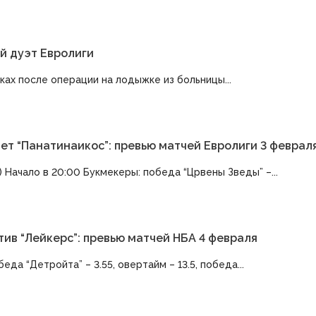
й дуэт Евролиги
ах после операции на лодыжке из больницы...
мет “Панатинаикос”: превью матчей Евролиги 3 феврал
) Начало в 20:00 Букмекеры: победа “Црвены Зведы” –...
тив “Лейкерс”: превью матчей НБА 4 февраля
да “Детройта” – 3.55, овертайм – 13.5, победа...