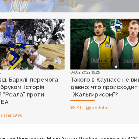
2 Коментарі
332
Ivan
1
04.02.2022 15:25
від Барклі, перемога
Такого в Каунасе не в
бруком: історія
давно: что происходит
й “Реала” проти
“Жальгирисом”?
НБА
91
vodolaz
Ruslan1996
вальник Черкаських Мавп Артем Довбик допомагає ЗСУ