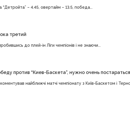
“Детройта” – 4.45, овертайм – 13.5, победа...
пока третий
обившись до плей-ін Ліги чемпіонів і не знаючи...
беду против “Киев-Баскета”, нужно очень постараться
оментував найближчі матчі чемпіонату з Київ-Баскетом і Терн