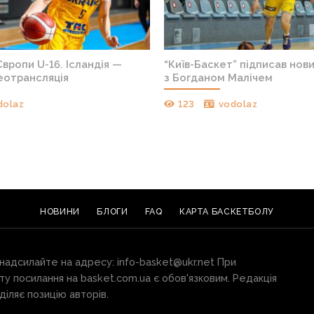
вропи U-16. Ісландія —
“Київ-Баскет” підписав нов
деотрансляція
з Богданом Малічем
dolaz
123
vodolaz
НОВИНИ
БЛОГИ
FAQ
КАРТА БАСКЕТБОЛУ
 надсилайте на адресу:
info-basket@ukr.net
При
ту посилання на basket.com.ua є обов'язковим. Редакція
іляє позицію авторів.