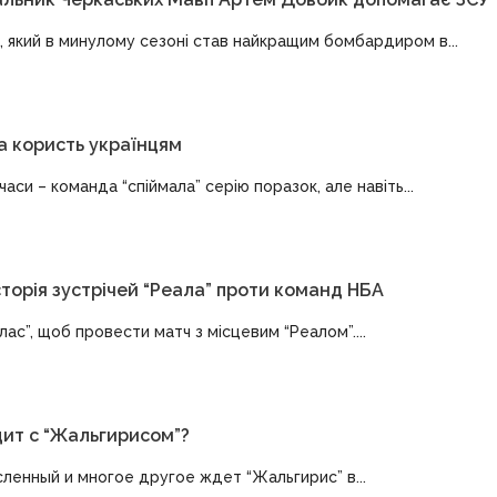
, який в минулому сезоні став найкращим бомбардиром в...
а користь українцям
и – команда “спіймала” серію поразок, але навіть...
сторія зустрічей “Реала” проти команд НБА
ас”, щоб провести матч з місцевим “Реалом”....
дит с “Жальгирисом”?
сленный и многое другое ждет “Жальгирис” в...