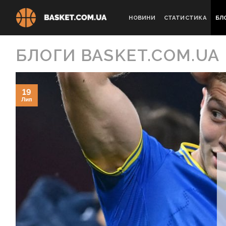
Skip
to
НОВИНИ
СТАТИСТИКА
БЛ
content
БЛОГИ BASKET.COM.UA
19
Лип