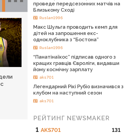
проведе передсезонних матчів на
Близькому Сході
Ruslan1996
Макс Шульга проводить кемп для
дітей на запрошення екс-
одноклубника з “Бостона”
Ruslan1996
“Панатінаїкос” підписав одного з
кращих гравців Євроліги, видавши
йому космічну зарплату
идели
aks701
 с
Легендарний Рікі Рубіо визначився з
клубом на наступний сезон
aks701
РЕЙТИНГ NEWSMAKER
1
AKS701
131