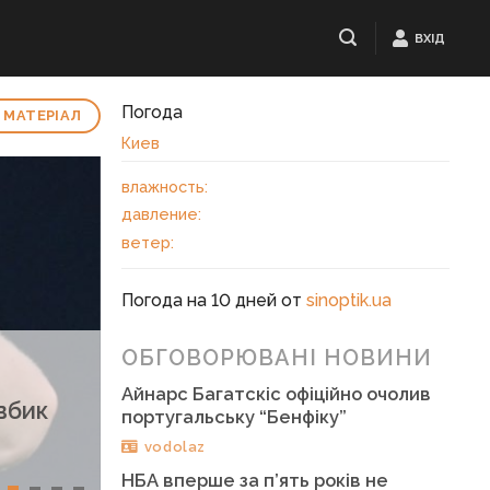
ВХІД
Погода
 МАТЕРІАЛ
Киев
влажность:
давление:
ветер:
Погода на 10 дней от
sinoptik.ua
ОБГОВОРЮВАНІ НОВИНИ
Айнарс Багатскіс офіційно очолив
вбик
португальську “Бенфіку”
vodolaz
НБА вперше за п’ять років не