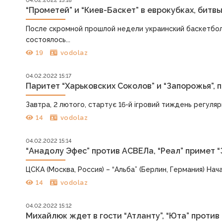
04.02.2022 15:18
“Прометей” и “Киев-Баскет” в еврокубках, битв
После скромной прошлой недели украинский баскетбол 
состоялось...
19
vodolaz
04.02.2022 15:17
Паритет “Харьковских Соколов” и “Запорожья”,
Завтра, 2 лютого, стартує 16-й ігровий тиждень регуляр
14
vodolaz
04.02.2022 15:14
“Анадолу Эфес” против АСВЕЛа, “Реал” примет “
ЦСКА (Москва, Россия) – “Альба” (Берлин, Германия) Нача
14
vodolaz
04.02.2022 15:12
Михайлюк ждет в гости “Атланту”, “Юта” против