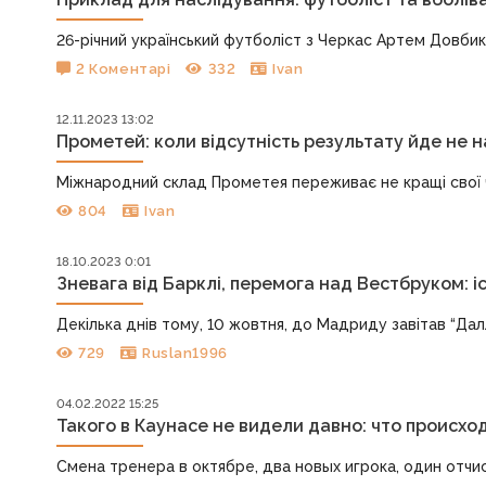
26-річний український футболіст з Черкас Артем Довбик
2 Коментарі
332
Ivan
12.11.2023 13:02
Прометей: коли відсутність результату йде не н
Міжнародний склад Прометея переживає не кращі свої час
804
Ivan
18.10.2023 0:01
Зневага від Барклі, перемога над Вестбруком: і
Декілька днів тому, 10 жовтня, до Мадриду завітав “Далл
729
Ruslan1996
04.02.2022 15:25
Такого в Каунасе не видели давно: что происхо
Смена тренера в октябре, два новых игрока, один отчи