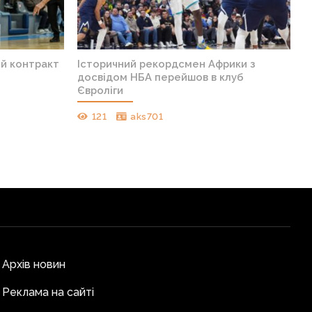
ий контракт
Історичний рекордсмен Африки з
досвідом НБА перейшов в клуб
Євроліги
121
aks701
Архів новин
Реклама на сайті