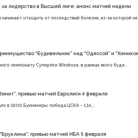
ы за лидерство в Высшей лиге: анонс матчей недели
начинает отходить от последствий болезни, из-за которой не
 преимущество “Будивельник” над “Одессой” и “Химико
ного чемпіонату Суперліги Windrose, в рамках якого буде...
Зенит”: превью матчей Евролиги 4 февраля
ло в 19:00 Букмекеры: победа ЦСКА – 1,14,...
 “Бруклина”: превью матчей НБА 5 февраля