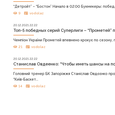
“Детройт” – “Бостон” Начало в 02:00 Букмекеры: победа 
9
vodolaz
20.12.2021 22:22
Топ-5 победных серий Суперлиги – “Прометей” 
Чемпіон України Прометей впевнено крокує по сезону, пр
21
vodolaz
20.12.2021 22:22
Станислав Овдеенко: “Чтобы иметь шансы на по
Головний тренер БК Запоріжжя Станіслав Овдєєнко прок
“Київ-Баскет...
14
vodolaz