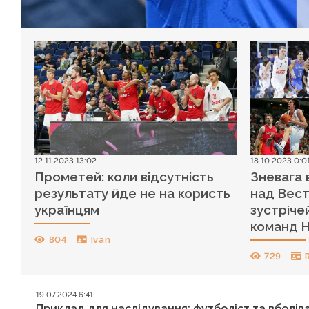
12.11.2023 13:02
18.10.2023 0:0
Прометей: коли відсутність
Зневага 
результату йде не на користь
над Вест
українцям
зустріче
команд 
804
Ivan
729
19.07.2024 6:41
Приклад для наслідування: футболіст та вболі