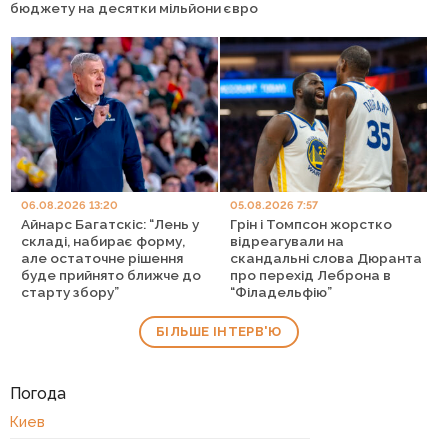
бюджету на десятки мільйони євро
06.08.2026 13:20
05.08.2026 7:57
Айнарс Багатскіс: “Лень у
Грін і Томпсон жорстко
складі, набирає форму,
відреагували на
але остаточне рішення
скандальні слова Дюранта
буде прийнято ближче до
про перехід Леброна в
старту збору”
“Філадельфію”
БІЛЬШЕ ІНТЕРВ'Ю
Погода
Киев