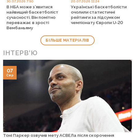
30.07.2026 7:50
20.07.2026 11:24
В НБА може з’явитися
Українські баскетболісти
найвищий баскетболіст
очолили статистичні
сучасності. Він помітно
рейтинги за підсумком
переважає в зрості
чемпіонату Європи U-20
Вембаньяму
БІЛЬШЕ МАТЕРІАЛІВ
ІНТЕРВ’Ю
07
Сер
Тоні Паркер озвучив мету АСВЕЛа після скорочення