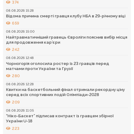
374
08.08.2026 15:28
Відома причина смерті гравця клубу НБА в 29-річному віці
659
08.08.2026 15:00
Найтравматичніший гравець Євроліги пояснив вибір місця
для продовження кар’єри
242
08.08.2026 12:48
Чорногорія оголосила ростер із 23 гравців перед
матчами проти України та Грузії
280
08.08.2026 12:28
Квитки на баскетбольний фінал отримали рекордну ціну
серед всіх спортивних подій Олімпіади-2028
209
08.08.2026 11:05
“Ніко-Баскет” підписав контракт із гравцем збірної
України U-18
223