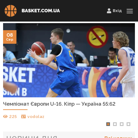
Skip
Вхід
to
content
08
Сер
Чемпіонат Європи U-16. Кіпр — Україна 55:62
225
vodolaz