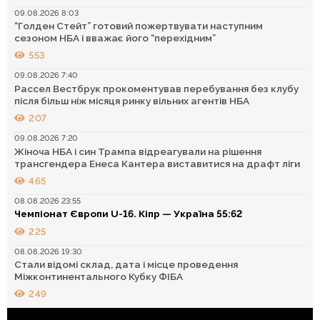
09.08.2026 8:03
“Голден Стейт” готовий пожертвувати наступним
сезоном НБА і вважає його “перехідним”
553
09.08.2026 7:40
Рассел Вестбрук прокоментував перебування без клубу
після більш ніж місяця ринку вільних агентів НБА
207
09.08.2026 7:20
Жіноча НБА і син Трампа відреагували на рішення
трансгендера Енеса Кантера виставитися на драфт ліги
465
08.08.2026 23:55
Чемпіонат Європи U-16. Кіпр — Україна 55:62
225
08.08.2026 19:30
Стали відомі склад, дата і місце проведення
Міжконтинентального Кубку ФІБА
249