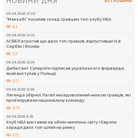
НОВИНИ ДНЯ
Всі новини
09.08.2026 17:02
“Маккабі” посилив склад гравцем топ-клубу НБА
63
09.08.2026 14:01
АСВЕЛ втратив ще двох топ-гравців, відпустивши їх в
Сербію і Японію
32
09.08.2026 12:24
Дебютант Суперліги підписав українського форварда,
який виступав у Польщі
217
09.08.2026 11:59
Легенда збірної Латвії незадоволений низкою гравців, які
проігнорували національну команду
273
09.08.2026 8:35
Клуб НБА виставив на обмін чемпіона світу і Європи
заради двох топ-цілей на ринку
571