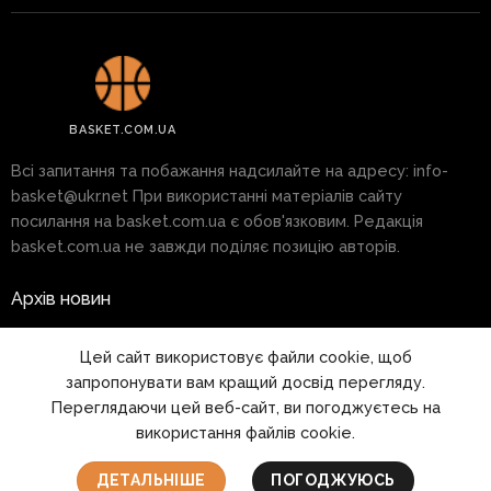
BASKET.COM.UA
Всі запитання та побажання надсилайте на адресу:
info-
basket@ukr.net
При використанні матеріалів сайту
посилання на basket.com.ua є обов'язковим. Редакція
basket.com.ua не завжди поділяє позицію авторів.
Архів новин
Реклама на сайті
Цей сайт використовує файли cookie, щоб
запропонувати вам кращий досвід перегляду.
Правила
Переглядаючи цей веб-сайт, ви погоджуєтесь на
використання файлів cookie.
1999 - 2026 © www.basket.com.ua
ДЕТАЛЬНІШЕ
ПОГОДЖУЮСЬ