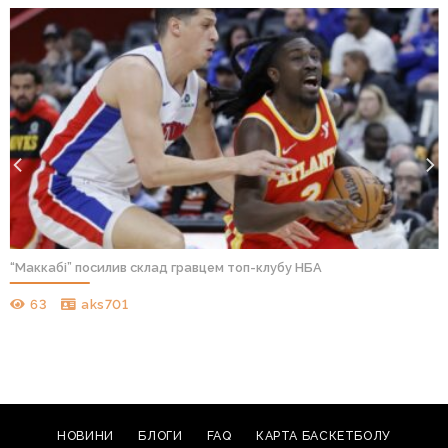
“Маккабі” посилив склад гравцем топ-клубу НБА
63
aks701
НОВИНИ
БЛОГИ
FAQ
КАРТА БАСКЕТБОЛУ