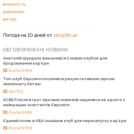
влажность:
давление:
ветер:
Погода на 10 дней от
sinoptik.ua
ОБГОВОРЮВАНІ НОВИНИ
Анатолій Шундель визначився з новим клубом для
продовження кар’єри
Ruslan1996
Топ-клуб Євроліги посилився результативною зіркою
чемпіонату Китаю
aks701
АСВЕЛ після втрат зіркових новачків націлився на одного з
найкращих асистентів Євроліги
Ruslan1996
Єдиний поляк в НБА знайшов клуб для перезапуску кар’єри
Ruslan1996