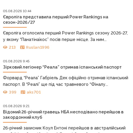
05.08.2026 10:44
Євроліга представила перший Power Rankings на
сезон-2026/27
Євроліга оголосила перший Power Rankings сезону 2026-27,
у якому “Панатінаїкос” посів перше місце. За ним...
213
Ruslan1996
05.08.2026 9:45
Зірковий легіонер “Реала” отримав іспанський паспорт
Форвард “Реала” Габріель Дек офіційно отримав іспанський
паспорт. В “Реалі” ще під час травневого “Фіналу...
399
aks701
05.08.2026 9:21
Відомий 26-річний гравець НБА несподівано перейшов в
закордонний клуб
26-річний захисник Коул Ентоні перейшов в австралійський