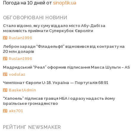
Погода на 10 дней от
sinoptik.ua
ОБГОВОРЮВАНІ НОВИНИ
Стало відомо, яку суму віддало місто Абу-Дабі за
можливість приймати Суперкубок Євроліги
Ruslan1996
Леброн заради “Філадельфії” відмовився від контракту на
20 млн доларів
Ruslan1996
Мадридський “Реал” оформив підписання Макса Шульги – AS
vodolaz
Чемпіонат Європи U-18. Україна — Португалія 68:91
BasketAdmin
“Хапоель” підписав гравця НБА і одразу надасть йому
ізраїльське громадянство
aks701
РЕЙТИНГ NEWSMAKER