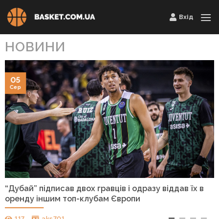
Skip
Вхід
to
content
НОВИНИ
05
Сер
“Дубай” підписав двох гравців і одразу віддав їх в
оренду іншим топ-клубам Європи
117
aks701