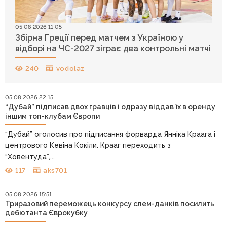
05.08.2026 11:05
Збірна Греції перед матчем з Україною у
відборі на ЧС-2027 зіграє два контрольні матчі
240
vodolaz
05.08.2026 22:15
“Дубай” підписав двох гравців і одразу віддав їх в оренду
іншим топ-клубам Європи
“Дубай” оголосив про підписання форварда Янніка Краага і
центрового Кевіна Кокіли. Крааг переходить з
“Ховентуда”,...
117
aks701
05.08.2026 15:51
Триразовий переможець конкурсу слем-данків посилить
дебютанта Єврокубку