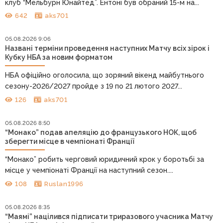
клуб “Мельбурн Юнайтед”. Ентоні був обраний 15-м на...
642
aks701
05.08.2026 9:06
Названі терміни проведення наступних Матчу всіх зірок і
Кубку НБА за новим форматом
НБА офіційно оголосила, що зоряний вікенд майбутнього
сезону-2026/2027 пройде з 19 по 21 лютого 2027...
126
aks701
05.08.2026 8:50
“Монако” подав апеляцію до французького НОК, щоб
зберегти місце в чемпіонаті Франції
“Монако” робить черговий юридичний крок у боротьбі за
місце у чемпіонаті Франції на наступний сезон....
108
Ruslan1996
05.08.2026 8:35
“Маямі” націлився підписати триразового учасника Матчу