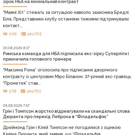
зірок НБА на мінімальний контракт
“Маямі Хіт” стежать за ситуацією навколо захисника Бредлі
Біла. Представники клубу останніми тижнями підтримували
контакт...
406
aks701
05.08.2026 8:17
Римська команда для НБА підписала екс-зірку Суперліги і
призначила головного тренера
“Максима Рома” оголосила про підписання дворічного
контракту із центровим Міро Біланом. 37-річний екс-гравець
“Прометея” став...
278
aks701
05.08.2026 7:57
Грін і Томпсон жорстко відреагували на скандальні слова
Дюранта про перехід Леброна в “Філадельфію”
Дреймонд Грін і Клей Томпсон не погодилися з оцінкою
Кевіна Дюранта, який заявив, що “Філадельфія...