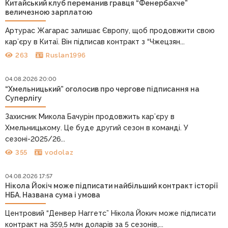
Китайський клуб переманив гравця “Фенербахче”
величезною зарплатою
Артурас Жагарас залишає Європу, щоб продовжити свою
кар’єру в Китаї. Він підписав контракт з “Чжецзян...
263
Ruslan1996
04.08.2026 20:00
“Хмельницький” оголосив про чергове підписання на
Суперлігу
Захисник Микола Бачурін продовжить кар’єру в
Хмельницькому. Це буде другий сезон в команді. У
сезоні-2025/26...
355
vodolaz
04.08.2026 17:57
Нікола Йокіч може підписати найбільший контракт історії
НБА. Названа сума і умова
Центровий “Денвер Наггетс” Нікола Йокич може підписати
контракт на 359,5 млн доларів за 5 сезонів,...