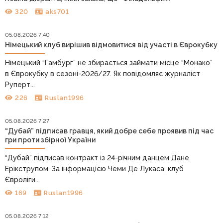
320
aks701
05.08.2026 7:40
Німецький клуб вирішив відмовитися від участі в Єврокубку
Німецький “Гамбург” не збирається займати місце “Монако”
в Єврокубку в сезоні-2026/27. Як повідомляє журналіст
Руперт...
226
Ruslan1996
05.08.2026 7:27
“Дубай” підписав гравця, який добре себе проявив під час
гри проти збірної України
“Дубай” підписав контракт із 24-річним данцем Дане
Ерікструпом. За інформацією Чеми Де Лукаса, клуб
Євроліги...
169
Ruslan1996
05.08.2026 7:12