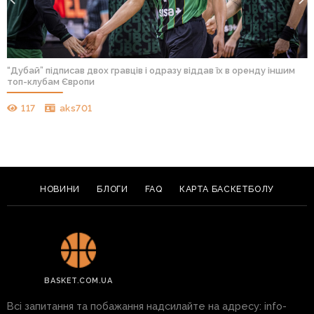
“Дубай” підписав двох гравців і одразу віддав їх в оренду іншим
топ-клубам Європи
117
aks701
НОВИНИ
БЛОГИ
FAQ
КАРТА БАСКЕТБОЛУ
BASKET.COM.UA
Всі запитання та побажання надсилайте на адресу:
info-