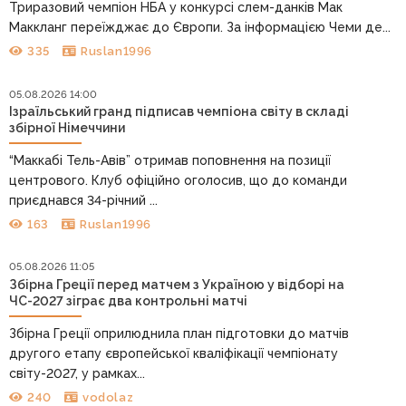
Триразовий чемпіон НБА у конкурсі слем-данків Мак
Маккланг переїжджає до Європи. За інформацією Чеми де...
335
Ruslan1996
05.08.2026 14:00
Ізраїльський гранд підписав чемпіона світу в складі
збірної Німеччини
“Маккабі Тель-Авів” отримав поповнення на позиції
центрового. Клуб офіційно оголосив, що до команди
приєднався 34-річний ...
163
Ruslan1996
05.08.2026 11:05
Збірна Греції перед матчем з Україною у відборі на
ЧС-2027 зіграє два контрольні матчі
Збірна Греції оприлюднила план підготовки до матчів
другого етапу європейської кваліфікації чемпіонату
світу-2027, у рамках...
240
vodolaz