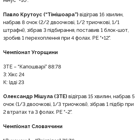
мінус “-10”.
Павло Крутоус (“Тімішоара”)
відіграв 16 хвилин,
набрав 8 очок (2/2 двоочкові, 1/2 триочкові, 1/1
штрафні), зібрав 3 підбирання, поставив 1 блок-шот,
зробив 1 перехоплення при 4 фолах. РЕ “+12”.
Чемпіонат Угорщини
ЗТЕ – “Капошварі” 88:78
З: Хікс 24
К: Ідді 23
Олександр Мішула (ЗТЕ)
відіграв 15 хвилин, набрав 5
очок (1/3 двоочкові, 1/3 триочкові), зібрав 1 підбір при
2 втратах та 3 фолах. РЕ “-2”.
Чемпіонат Словаччини