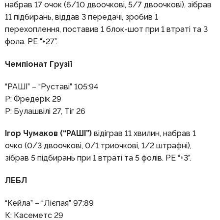
набрав 17 очок (6/10 двоочкові, 5/7 двоочкові), зібрав
11 підбирань, віддав 3 передачі, зробив 1
перехоплення, поставив 1 блок-шот при 1 втраті та 3
фола. РЕ “+27”.
Чемпіонат Грузії
“РАШІ” – “Руставі” 105:94
Р: Фредерік 29
Р: Булашвілі 27, Тіг 26
Ігор Чумаков (“РАШІ”)
відіграв 11 хвилин, набрав 1
очко (0/3 двоочкові, 0/1 триочкові, 1/2 штрафні),
зібрав 5 підбирань при 1 втраті та 5 фолів. РЕ “+3”.
ЛЕБЛ
“Кейла” – “Лієпая” 97:89
К: Касеметс 29