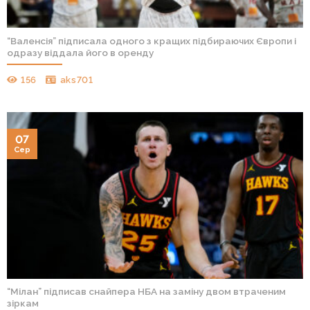
“Валенсія” підписала одного з кращих підбираючих Європи і
одразу віддала його в оренду
156
aks701
07
Сер
“Мілан” підписав снайпера НБА на заміну двом втраченим
зіркам