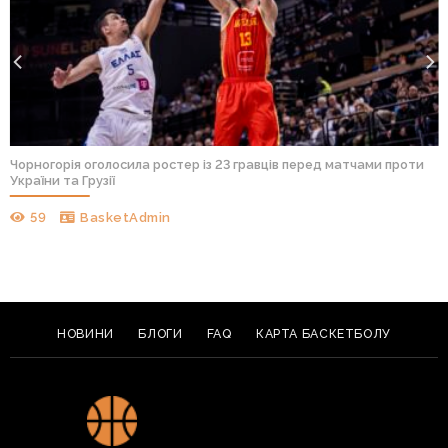
Чорногорія оголосила ростер із 23 гравців перед матчами проти
України та Грузії
59
BasketAdmin
НОВИНИ
БЛОГИ
FAQ
КАРТА БАСКЕТБОЛУ