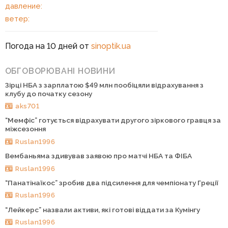
давление:
ветер:
Погода на 10 дней от
sinoptik.ua
ОБГОВОРЮВАНІ НОВИНИ
Зірці НБА з зарплатою $49 млн пообіцяли відрахування з
клубу до початку сезону
aks701
“Мемфіс” готується відрахувати другого зіркового гравця за
міжсезоння
Ruslan1996
Вембаньяма здивував заявою про матчі НБА та ФІБА
Ruslan1996
“Панатінаїкос” зробив два підсилення для чемпіонату Греції
Ruslan1996
“Лейкерс” назвали активи, які готові віддати за Кумінгу
Ruslan1996