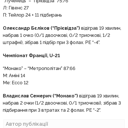
“Лученець” – “Прієвідза” 75:76
Л: Гівенс 27
П: Тейлор 24 + 11 підбирань
Олександр Бєліков (“Прієвідза”)
відіграв 19 хвилин,
набрав 1 очко (0/1 двоочкові, 0/2 триочкові, 1/2
штрафні), зібрав 1 підбір при 3 фолах. РЕ “-4”.
Чемпіонат Франції, U-21
“Монако” – “Метрополітан” 87:66
М: Аміні 14
Ме: Ессо 12
Владислав Семерич (“Монако”)
відіграв 19 хвилин,
набрав 2 очки (1/2 двоочкові, 0/1 триочкові), зібрав 3
підбирання при 3 втратах та 2 фолах. РЕ “-2”.
Автор публікації