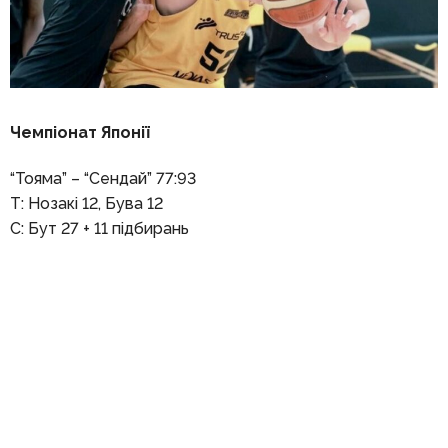
Чемпіонат Японії
“Тояма” – “Сендай” 77:93
Т: Нозакі 12, Бува 12
С: Бут 27 + 11 підбирань