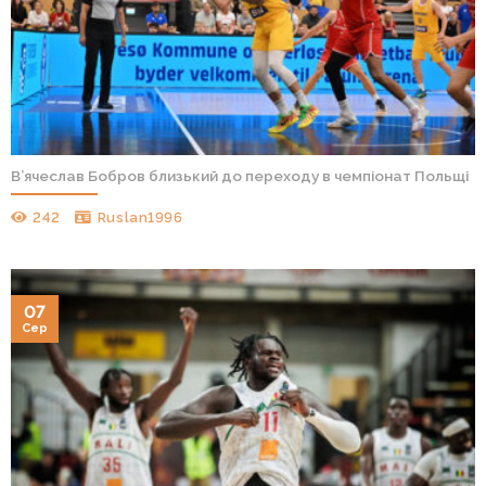
В’ячеслав Бобров близький до переходу в чемпіонат Польщі
242
Ruslan1996
07
Сер