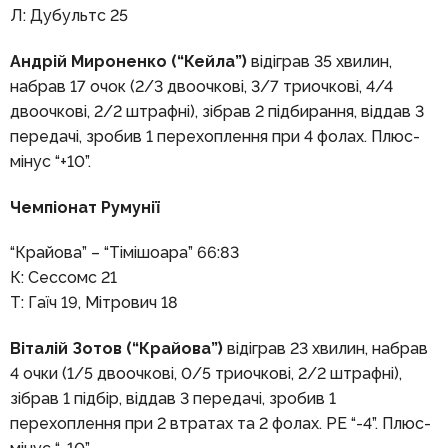
Л: Дубультс 25
Андрій Мироненко (“Кейла”)
відіграв 35 хвилин,
набрав 17 очок (2/3 двоочкові, 3/7 триочкові, 4/4
двоочкові, 2/2 штрафні), зібрав 2 підбирання, віддав 3
передачі, зробив 1 перехоплення при 4 фолах. Плюс-
мінус “+10”.
Чемпіонат Румунії
“Крайова” – “Тімішоара” 66:83
К: Сессомс 21
Т: Гаїч 19, Мітрович 18
Віталій Зотов (“Крайова”)
відіграв 23 хвилин, набрав
4 очки (1/5 двоочкові, 0/5 триочкові, 2/2 штрафні),
зібрав 1 підбір, віддав 3 передачі, зробив 1
перехоплення при 2 втратах та 2 фолах. РЕ “-4”. Плюс-