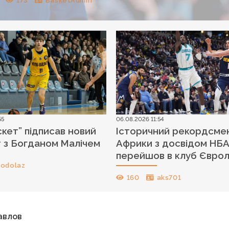
173
BasketAdmin
55
06.08.2026 11:54
скет” підписав новий
Історичний рекордсме
 з Богданом Малічем
Африки з досвідом НБ
перейшов в клуб Єврол
vodolaz
160
aks701
Павлов