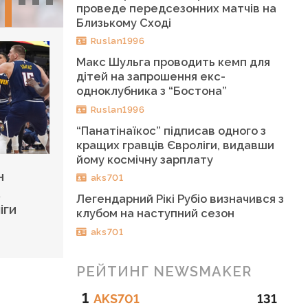
проведе передсезонних матчів на
Близькому Сході
Ruslan1996
Макс Шульга проводить кемп для
дітей на запрошення екс-
одноклубника з “Бостона”
Ruslan1996
“Панатінаїкос” підписав одного з
кращих гравців Євроліги, видавши
йому космічну зарплату
н
aks701
А
Легендарний Рікі Рубіо визначився з
іги
клубом на наступний сезон
aks701
РЕЙТИНГ NEWSMAKER
1
AKS701
131