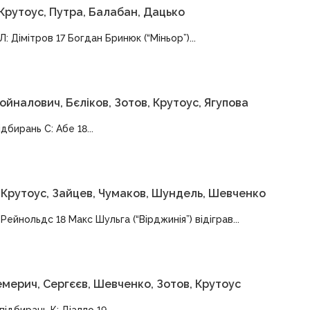
Крутоус, Путра, Балабан, Дацько
Л: Дімітров 17 Богдан Бринюк (“Міньор”)...
ойналович, Бєліков, Зотов, Крутоус, Ягупова
ідбирань С: Абе 18...
, Крутоус, Зайцев, Чумаков, Шундель, Шевченко
ейнольдс 18 Макс Шульга (“Вірджинія”) відіграв...
емерич, Сергєєв, Шевченко, Зотов, Крутоус
підбирань К: Діалло 19...