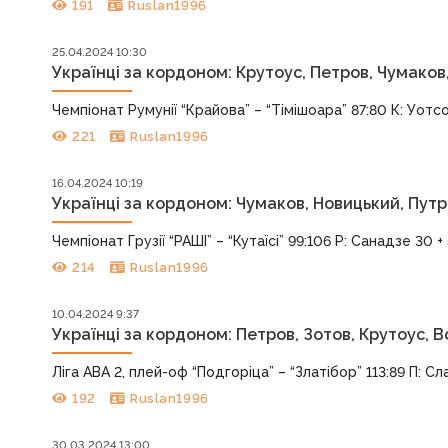
191
Ruslan1996
25.04.2024 10:30
Українці за кордоном: Крутоус, Петров, Чумаков
Чемпіонат Румунії “Крайова” – “Тімішоара” 87:80 К: Уотсон
221
Ruslan1996
16.04.2024 10:19
Українці за кордоном: Чумаков, Новицький, Путр
Чемпіонат Грузії “РАШІ” – “Кутаїсі” 99:106 Р: Санадзе 30 + 
214
Ruslan1996
10.04.2024 9:37
Українці за кордоном: Петров, Зотов, Крутоус, 
Ліга АBA 2, плей-оф “Подгоріца” – “Златібор” 113:89 П: Сла
192
Ruslan1996
30.03.2024 13:00