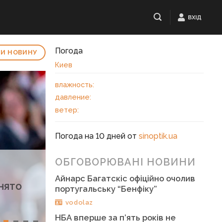
ВХІД
Погода
И НОВИНУ
Киев
влажность:
давление:
ветер:
Погода на 10 дней от
sinoptik.ua
ОБГОВОРЮВАНІ НОВИНИ
є
Айнарс Багатскіс офіційно очолив
нято
португальську “Бенфіку”
vodolaz
НБА вперше за п’ять років не