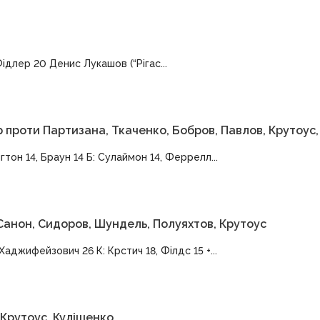
Фідлер 20 Денис Лукашов (“Рігас...
 проти Партизана, Ткаченко, Бобров, Павлов, Крутоус,
гтон 14, Браун 14 Б: Сулаймон 14, Феррелл...
 Санон, Сидоров, Шундель, Полуяхтов, Крутоус
аджифейзович 26 К: Крстич 18, Філдс 15 +...
 Крутоус, Кулішенко