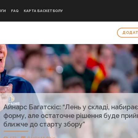
ОГИ
FAQ
КАРТА БАСКЕТБОЛУ
ДОДАТ
Айнарс Багатскіс: “Лень у складі, набира
форму, але остаточне рішення буде прий
ближче до старту збору”