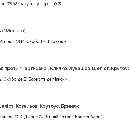
 78:92 (рахунок у серії – 0:2) Т:...
а “Монако”,
Мітяелл 18 М: Окобо 19, Штразель...
в проти “Партизана”, Кличко, Лукашов, Шеліст, Крутоу
9, Окобо 24 Д: Барнетт 24 Максим...
Шеліст, Ковальов, Крутоус, Бринюк
онсон 17 К: Джонс 24 Віталій Зотов (“Капфенберг”)...