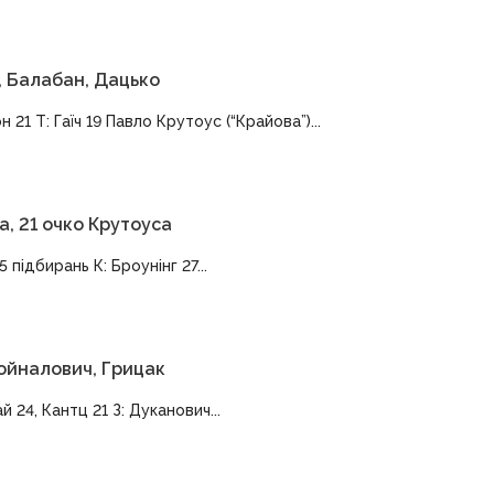
, Балабан, Дацько
 21 Т: Гаїч 19 Павло Крутоус (“Крайова”)...
а, 21 очко Крутоуса
5 підбирань К: Броунінг 27...
Войналович, Грицак
й 24, Кантц 21 З: Дуканович...