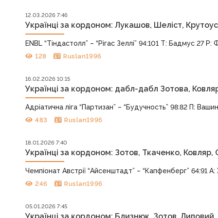
12.03.2026 7:46
Українці за кордоном: Лукашов, Шеліст, Крутоус
ENBL “Тіндастолл” – “Рігас Зеллі” 94:101 Т: Бадмус 27 Р: 
128
Ruslan1996
16.02.2026 10:15
Українці за кордоном: дабл-дабл Зотова, Ковляр
Адріатична ліга “Партизан” – “Будучность” 98:82 П: Вашин
483
Ruslan1996
18.01.2026 7:40
Українці за кордоном: Зотов, Ткаченко, Ковляр,
Чемпіонат Австрії “Айсенштадт” – “Капфенберг” 64:91 А: Х
246
Ruslan1996
05.01.2026 7:45
Українці за кордоном: Близнюк, Зотов, Липовий,