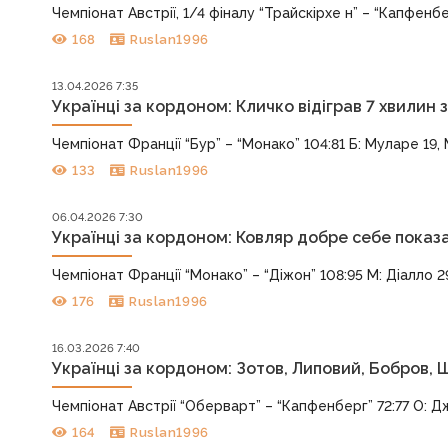
Чемпіонат Австрії, 1/4 фіналу “Трайскірхе н” – “Капфенберг”
168
Ruslan1996
13.04.2026 7:35
Українці за кордоном: Кличко відіграв 7 хвилин з
Чемпіонат Франції “Бур” – “Монако” 104:81 Б: Муларе 19, 
133
Ruslan1996
06.04.2026 7:30
Українці за кордоном: Ковляр добре себе показа
Чемпіонат Франції “Монако” – “Діжон” 108:95 М: Діалло 2
176
Ruslan1996
16.03.2026 7:40
Українці за кордоном: Зотов, Липовий, Бобров, 
Чемпіонат Австрії “Оберварт” – “Капфенберг” 72:77 О: Дж
164
Ruslan1996