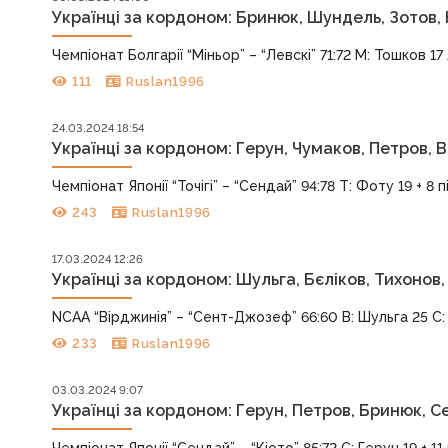
Українці за кордоном: Бринюк, Шундель, Зотов, 
Чемпіонат Болгарії “Міньор” – “Левскі” 71:72 М: Тошков 17 
111
Ruslan1996
24.03.2024 18:54
Українці за кордоном: Герун, Чумаков, Петров, В
Чемпіонат Японії “Точігі” – “Сендай” 94:78 Т: Фоту 19 + 8 п
243
Ruslan1996
17.03.2024 12:26
Українці за кордоном: Шульга, Бєліков, Тихонов
NCAA “Вірджинія” – “Сент-Джозеф” 66:60 В: Шульга 25 С: Р
233
Ruslan1996
03.03.2024 9:07
Українці за кордоном: Герун, Петров, Бринюк, С
Чемпіонат Японії “Сендай” – “Кіото” 85:72 С: Герун 19 + 11 