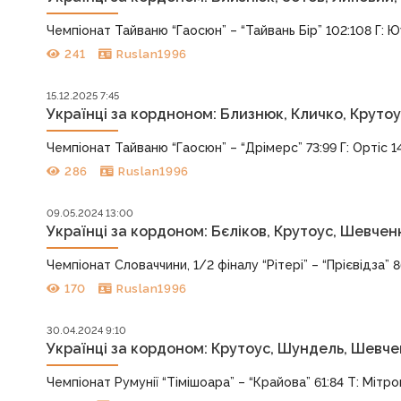
Чемпіонат Тайваню “Гаосюн” – “Тайвань Бір” 102:108 Г: Юу 
241
Ruslan1996
15.12.2025 7:45
Українці за кордноном: Близнюк, Кличко, Крутоу
Чемпіонат Тайваню “Гаосюн” – “Дрімерс” 73:99 Г: Ортіс 14
286
Ruslan1996
09.05.2024 13:00
Українці за кордоном: Бєліков, Крутоус, Шевчен
Чемпіонат Словаччини, 1/2 фіналу “Рітері” – “Прієвідза” 86:
170
Ruslan1996
30.04.2024 9:10
Українці за кордоном: Крутоус, Шундель, Шевч
Чемпіонат Румунії “Тімішоара” – “Крайова” 61:84 Т: Мітро