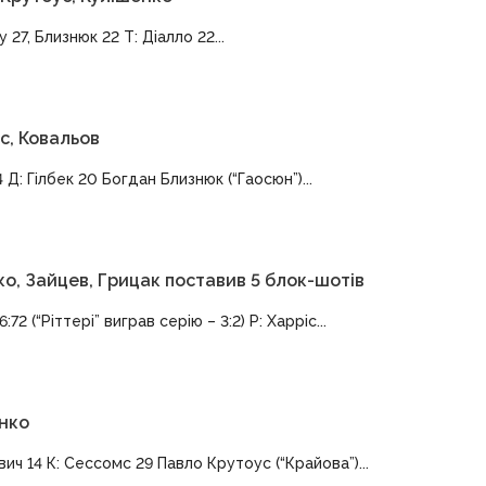
27, Близнюк 22 Т: Діалло 22...
с, Ковальов
 Д: Гілбек 20 Богдан Близнюк (“Гаосюн”)...
ко, Зайцев, Грицак поставив 5 блок-шотів
72 (“Ріттері” виграв серію – 3:2) Р: Харріс...
енко
вич 14 К: Сессомс 29 Павло Крутоус (“Крайова”)...