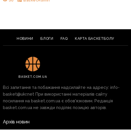
56
BasketAdmin
НОВИНИ
БЛОГИ
FAQ
КАРТА БАСКЕТБОЛУ
BASKET.COM.UA
Всі запитання та побажання надсилайте на адресу:
info-
basket@ukr.net
При використанні матеріалів сайту
посилання на basket.com.ua є обов'язковим. Редакція
basket.com.ua не завжди поділяє позицію авторів.
Архів новин