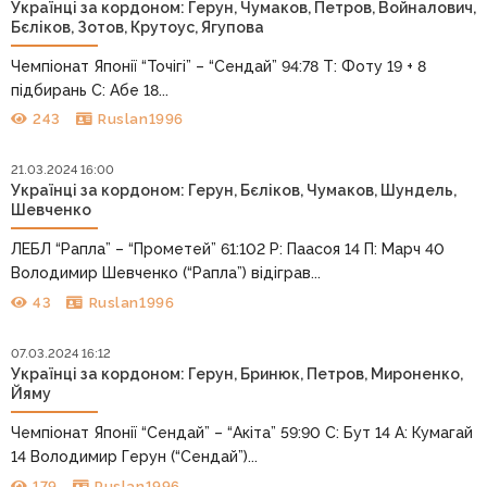
Українці за кордоном: Герун, Чумаков, Петров, Войналович,
Бєліков, Зотов, Крутоус, Ягупова
Чемпіонат Японії “Точігі” – “Сендай” 94:78 Т: Фоту 19 + 8
підбирань С: Абе 18...
243
Ruslan1996
21.03.2024 16:00
Українці за кордоном: Герун, Бєліков, Чумаков, Шундель,
Шевченко
ЛЕБЛ “Рапла” – “Прометей” 61:102 Р: Паасоя 14 П: Марч 40
Володимир Шевченко (“Рапла”) відіграв...
43
Ruslan1996
07.03.2024 16:12
Українці за кордоном: Герун, Бринюк, Петров, Мироненко,
Йяму
Чемпіонат Японії “Сендай” – “Акіта” 59:90 С: Бут 14 А: Кумагай
14 Володимир Герун (“Сендай”)...
179
Ruslan1996