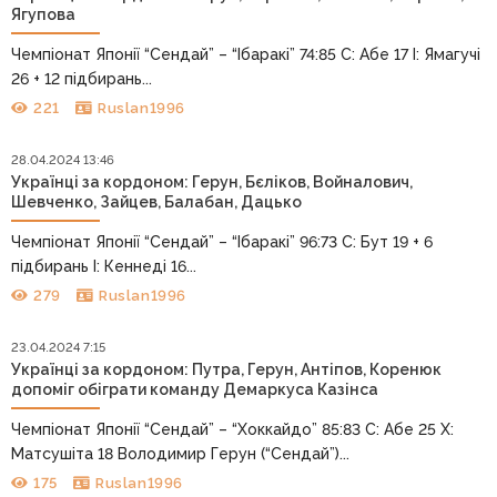
Ягупова
Чемпіонат Японії “Сендай” – “Ібаракі” 74:85 С: Абе 17 І: Ямагучі
26 + 12 підбирань...
221
Ruslan1996
28.04.2024 13:46
Українці за кордоном: Герун, Бєліков, Войналович,
Шевченко, Зайцев, Балабан, Дацько
Чемпіонат Японії “Сендай” – “Ібаракі” 96:73 С: Бут 19 + 6
підбирань І: Кеннеді 16...
279
Ruslan1996
23.04.2024 7:15
Українці за кордоном: Путра, Герун, Антіпов, Коренюк
допоміг обіграти команду Демаркуса Казінса
Чемпіонат Японії “Сендай” – “Хоккайдо” 85:83 С: Абе 25 Х:
Матсушіта 18 Володимир Герун (“Сендай”)...
175
Ruslan1996