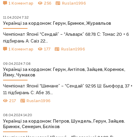
1 Коментар
256
Ruslan1996
11.04.2024 7:32
Українці за кордоном: Герун, Бринюк, Журавльов
Чемпіонат Японії “Сендай” – “Альварк” 68:78 С: Томас 20 + 6
підбирань А: Саіз 22...
1 Коментар
177
Ruslan1996
09.04.2024 7:08
Українці за кордоном: Герун, Антіпов, Зайцев, Коренюк,
Йяму, Чумаков
Чемпіонат Японії “Шимане” – “Сендай” 92:95 Ш: Бьюфорд 37 +
11 підбирань С: Абе 35...
217
Ruslan1996
08.04.2024 14:20
Українці за кордоном: Петров, Шундель, Герун, Зайцев.
Бринюк, Семерич, Бєліков