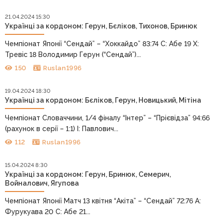
21.04.2024 15:30
Українці за кордоном: Герун, Бєліков, Тихонов, Бринюк
Чемпіонат Японії “Сендай” – “Хоккайдо” 83:74 С: Абе 19 Х:
Тревіс 18 Володимир Герун (“Сендай”)...
150
Ruslan1996
19.04.2024 18:30
Українці за кордоном: Бєліков, Герун, Новицький, Мітіна
Чемпіонат Словаччини, 1/4 фіналу “Інтер” – “Прієвідза” 94:66
(рахунок в серії – 1:1) І: Павлович...
112
Ruslan1996
15.04.2024 8:30
Українці за кордоном: Герун, Бринюк, Семерич,
Войналович, Ягупова
Чемпіонат Японії Матч 13 квітня “Акіта” – “Сендай” 72:76 А:
Фурукуава 20 С: Абе 21...