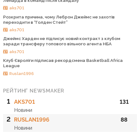
Ленарда в команді після скандалу
aks701
Розкрита причина, чому Леброн Джеймс не захотів
переходити в “Голден Стейт”
aks701
Джеймс Харден не підписує новий контракт з клубом
заради трансферу топового вільного агента НБА
aks701
Клуб Євроліги підписав рекордсмена Basketball Africa
League
Ruslan1996
РЕЙТИНГ NEWSMAKER
1
AKS701
131
Новини
2
RUSLAN1996
88
Новини