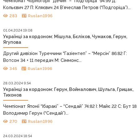
Чемпіонат Чорногорії “Дечин” – “Подгоріца” 94:99 Д:
Кольєвич 27 П: Кляєвич 24 В’ячеслав Петров (“Подгоріца”)...
283
Ruslan1996
01.04.2024 19:08
Українці за кордоном: Мішула, Бєліков, Чумаков, Герун,
Ягупова
Другий дивізіон Туреччини “Газіентеп” – “Мерсін” 86:82 Г:
Вотсон 34 + 11 передач М: Сіммонс...
345
Ruslan1996
28.03.2024 9:54
Українці за кордоном: Герун, Войналович, Шульга, Грицак,
Тихонов
Чемпіонат Японії “Ібаракі” – “Сендай” 74:82 І: Майє 22 С: Бут 18
Володимир Герун (“Сендай”)...
270
Ruslan1996
24.03.2024 18:54