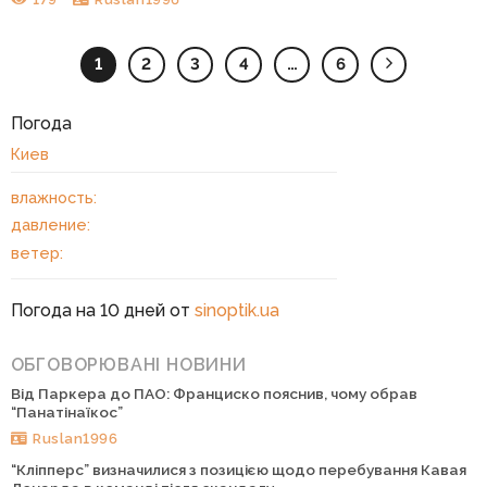
1
2
3
4
…
6
Погода
Киев
влажность:
давление:
ветер:
Погода на 10 дней от
sinoptik.ua
ОБГОВОРЮВАНІ НОВИНИ
Від Паркера до ПАО: Франциско пояснив, чому обрав
“Панатінаїкос”
Ruslan1996
“Кліпперс” визначилися з позицією щодо перебування Кавая