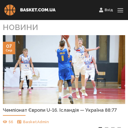
Skip
Вхід
to
content
НОВИНИ
07
Сер
Чемпіонат Європи U-16. Ісландія — Україна 88:77
56
BasketAdmin