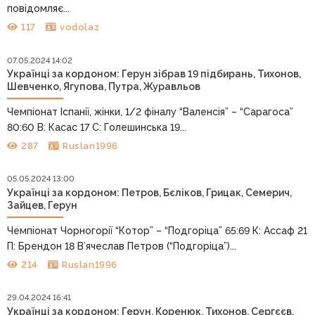
повідомляє...
117
vodolaz
07.05.2024 14:02
Українці за кордоном: Герун зібрав 19 підбирань, Тихонов,
Шевченко, Ягупова, Путра, Журавльов
Чемпіонат Іспанії, жінки, 1/2 фіналу “Валенсія” – “Сарагоса”
80:60 В: Касас 17 С: Голешинська 19...
287
Ruslan1996
05.05.2024 13:00
Українці за кордоном: Петров, Бєліков, Грицак, Семерич,
Зайцев, Герун
Чемпіонат Чорногорії “Котор” – “Подгоріца” 65:69 К: Ассаф 21
П: Брендон 18 В’ячеслав Петров (“Подгоріца”)...
214
Ruslan1996
29.04.2024 16:41
Українці за кордоном: Герун, Коренюк, Тихонов, Сергєєв,