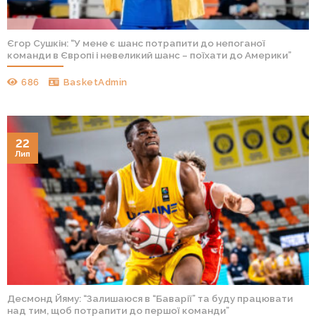
Єгор Сушкін: “У мене є шанс потрапити до непоганої
команди в Європі і невеликий шанс – поїхати до Америки”
686
BasketAdmin
22
Лип
Десмонд Йяму: “Залишаюся в “Баварії” та буду працювати
над тим, щоб потрапити до першої команди”