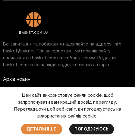
BASKET.COM.UA
Всі запитання та побажання надсилайте на адресу:
info-
basket@ukr.net
При використанні матеріалів сайту
посилання на basket.com.ua є обов'язковим. Редакція
basket.com.ua не завжди поділяє позицію авторів.
Архів новин
Реклама на сайті
Цей сайт використовує файли cookie, щоб
запропонувати вам кращий досвід перегляду.
Правила
Переглядаючи цей веб-сайт, ви погоджуєтесь на
використання файлів cookie.
1999 - 2026 © www.basket.com.ua
ДЕТАЛЬНІШЕ
ПОГОДЖУЮСЬ