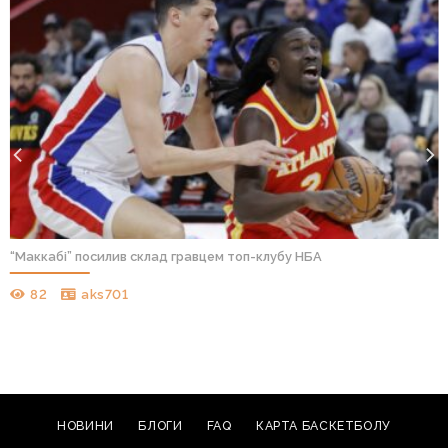
“Маккабі” посилив склад гравцем топ-клубу НБА
82
aks701
НОВИНИ
БЛОГИ
FAQ
КАРТА БАСКЕТБОЛУ