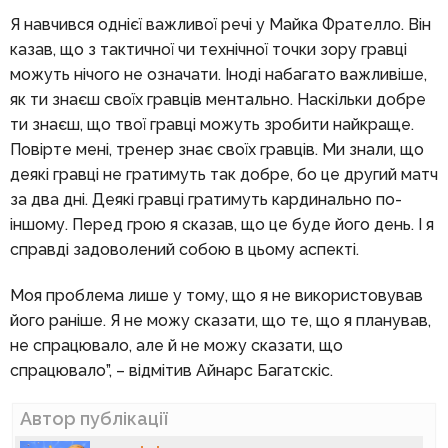
Я навчився однієї важливої речі у Майка Фрателло. Він
казав, що з тактичної чи технічної точки зору гравці
можуть нічого не означати. Іноді набагато важливіше,
як ти знаєш своїх гравців ментально. Наскільки добре
ти знаєш, що твої гравці можуть зробити найкраще.
Повірте мені, тренер знає своїх гравців. Ми знали, що
деякі гравці не гратимуть так добре, бо це другий матч
за два дні. Деякі гравці гратимуть кардинально по-
іншому. Перед грою я сказав, що це буде його день. І я
справді задоволений собою в цьому аспекті.
Моя проблема лише у тому, що я не використовував
його раніше. Я не можу сказати, що те, що я планував,
не спрацювало, але й не можу сказати, що
спрацювало”, – відмітив Айнарс Багатскіс.
Автор публікації