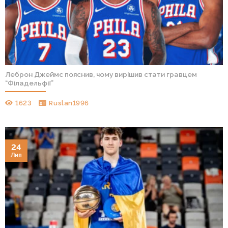
Леброн Джеймс пояснив, чому вирішив стати гравцем
“Філадельфії”
1623
Ruslan1996
24
Лип