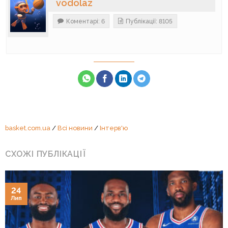
vodolaz
Коментарі: 6
Публікації: 8105
basket.com.ua
/
Всі новини
/
Інтерв'ю
СХОЖІ ПУБЛІКАЦІЇ
24
Лип