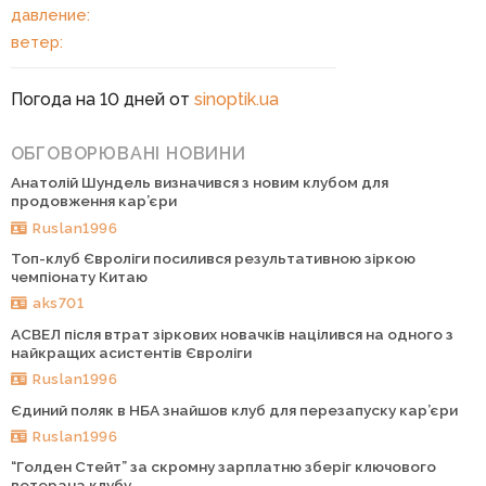
давление:
ветер:
Погода на 10 дней от
sinoptik.ua
ОБГОВОРЮВАНІ НОВИНИ
Анатолій Шундель визначився з новим клубом для
продовження кар’єри
Ruslan1996
Топ-клуб Євроліги посилився результативною зіркою
чемпіонату Китаю
aks701
АСВЕЛ після втрат зіркових новачків націлився на одного з
найкращих асистентів Євроліги
Ruslan1996
Єдиний поляк в НБА знайшов клуб для перезапуску кар’єри
Ruslan1996
“Голден Стейт” за скромну зарплатню зберіг ключового
ветерана клубу