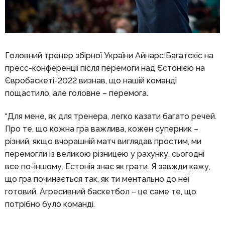
Головний тренер збірної України Айнарс Багатскіс на
пресс-конференції після перемоги над Єстонією на
Євробаскеті-2022 визнав, що нашій команді
пощастило, але головне – перемога.
“Для мене, як для тренера, легко казати багато речей.
Про те, що кожна гра важлива, кожен суперник –
різний, якщо вчорашній матч виглядав простим, ми
перемогли із великою різницею у рахунку, сьогодні
все по-іншому. Естонія знає як грати. Я завжди кажу,
що гра починається так, як ти ментально до неї
готовий. Агресивний баскетбол – це саме те, що
потрібно було команді.