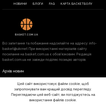
НОВИНИ
БЛОГИ
FAQ
КАРТА БАСКЕТБОЛУ
BASKET.COM.UA
Всі запитання та побажання надсилайте на адресу:
info-
basket@ukr.net
При використанні матеріалів сайту
посилання на basket.com.ua є обов'язковим. Редакція
basket.com.ua не завжди поділяє позицію авторів.
Архів новин
Реклама на сайті
Цей сайт використовує файли cookie, щоб
запропонувати вам кращий досвід перегляду.
Правила
Переглядаючи цей веб-сайт, ви погоджуєтесь на
використання файлів cookie.