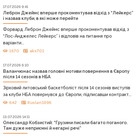
17.07.2026 9:41
Леброн Джеймс вперше прокоментував відхід з “Лейкерс”
і назвав клуби, в які може перейти
Форвард Леброн Джеймс вперше прокоментував відхід з
“Лос-Анджелес Лейкерс” і відповів на питання про
варіанти...
1670
aks701
17.07.2026 6:10
Валанчюнас назвав головні мотиви повернення в Європу
після 14 сезонів в НБА
Зірковий литовський баскетболіст після 14 сезонів виступів
за клуби НБА повернувся до Європи, підписавши контракт...
642
Ruslan1996
13.07.2026 14:11
Олександр Кобзистий: “Грузини писали багато поганого.
Там дуже неприємні й негарні речі”