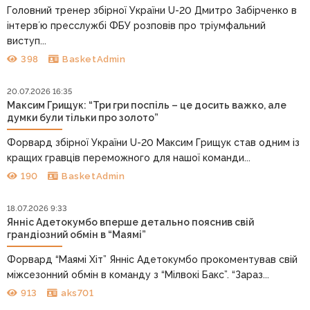
Головний тренер збірної України U-20 Дмитро Забірченко в
інтервʼю пресслужбі ФБУ розповів про тріумфальний
виступ...
398
BasketAdmin
20.07.2026 16:35
Максим Грищук: “Три гри поспіль – це досить важко, але
думки були тільки про золото”
Форвард збірної України U-20 Максим Грищук став одним із
кращих гравців переможного для нашої команди...
190
BasketAdmin
18.07.2026 9:33
Янніс Адетокумбо вперше детально пояснив свій
грандіозний обмін в “Маямі”
Форвард “Маямі Хіт” Янніс Адетокумбо прокоментував свій
міжсезонний обмін в команду з “Мілвокі Бакс”. “Зараз...
913
aks701