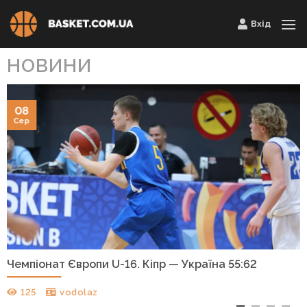
Skip
Вхід
to
content
НОВИНИ
08
Сер
Чемпіонат Європи U-16. Кіпр — Україна 55:62
125
vodolaz