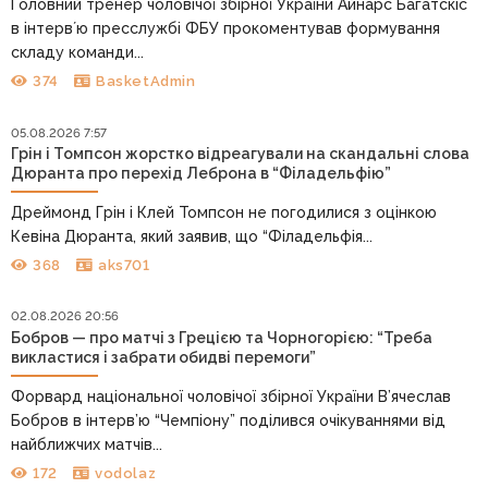
Головний тренер чоловічої збірної України Айнарс Багатскіс
в інтервʼю пресслужбі ФБУ прокоментував формування
складу команди...
374
BasketAdmin
05.08.2026 7:57
Грін і Томпсон жорстко відреагували на скандальні слова
Дюранта про перехід Леброна в “Філадельфію”
Дреймонд Грін і Клей Томпсон не погодилися з оцінкою
Кевіна Дюранта, який заявив, що “Філадельфія...
368
aks701
02.08.2026 20:56
Бобров — про матчі з Грецією та Чорногорією: “Треба
викластися і забрати обидві перемоги”
Форвард національної чоловічої збірної України В’ячеслав
Бобров в інтерв’ю “Чемпіону” поділився очікуваннями від
найближчих матчів...
172
vodolaz