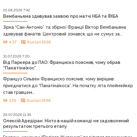
01.08.2026 7:42
Вембаньяма здивував заявою про матчі НБА та ФІБА
Зірка “Сан-Антоніо” та збірної Франції Віктор Вембаньяма
здивував фанатів. Центровий зізнався, що не сумує за...
437
Ruslan1996
31.07.2026 7:20
Від Паркера до ПАО: Франциско пояснив, чому обрав
“Панатінаїкос”
Француз Сільвен Франциско пояснив, чому вирішив
приєднатися до “Панатінаїкоса”. На початку літа плеймейкер
став гравцем...
139
Ruslan1996
29.07.2026 11:36
Олексій Адедіран: Ніхто в нашій команді не задоволений
результатом третього етапу