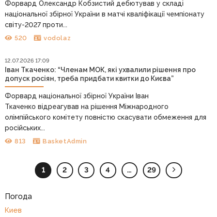
Форвард Олександр Кобзистий дебютував у складі
національної збірної України в матчі кваліфікації чемпіонату
світу-2027 проти...
520
vodolaz
12.07.2026 17:09
Іван Ткаченко: “Членам МОК, які ухвалили рішення про
допуск росіян, треба придбати квитки до Києва”
Форвард національної збірної України Іван
Ткаченко відреагував на рішення Міжнародного
олімпійського комітету повністю скасувати обмеження для
російських...
813
BasketAdmin
1
2
3
4
…
29
Погода
Киев