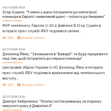
24.07.2026 14:53
Єгор Сушкін: “У мене є шанс потрапити до непоганої
команди в Європі і невеликий шанс – поїхати до Америки”
MVP чемпіонату Європи U-20 в Дивізіоні В Єгор Сушкін в
інтерв’ю прес-службі ФБУ поділився своїми...
685
BasketAdmin
22.07.2026 15:44
Десмонд Йяму: “Залишаюся в “Баварії” та буду працювати
над тим, щоб потрапити до першої команди”
Центровий збірної України U-20 Десмонд Йяму в інтерв’ю
прес-службі ФБУ поділився враженнями від чемпіонського
виступу...
353
BasketAdmin
22.07.2026 11:50
Дмитро Забірченко: “Хлопці хотіли реваншу за поразку
минулого року в Дивізіоні А”