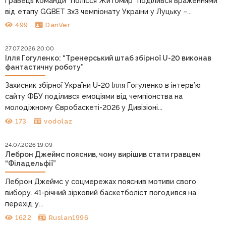
Гравець команди “Полісся Житомир” поділився враженнями
від етапу GGBET 3х3 чемпіонату України у Луцьку –...
499
DanVer
27.07.2026 20:00
Ілля Гогуленко: “Тренерський штаб збірної U-20 виконав
фантастичну роботу”
Захисник збірної України U-20 Ілля Гогуленко в інтерв’ю
сайту ФБУ поділився емоціями від чемпіонства на
молодіжному Євробаскеті-2026 у Дивізіоні...
173
vodolaz
24.07.2026 19:09
Леброн Джеймс пояснив, чому вирішив стати гравцем
“Філадельфії”
Леброн Джеймс у соцмережах пояснив мотиви свого
вибору. 41-річний зірковий баскетболіст погодився на
перехід у...
1622
Ruslan1996