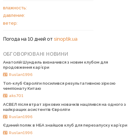
влажность:
давление:
ветер:
Погода на 10 дней от
sinoptik.ua
ОБГОВОРЮВАНІ НОВИНИ
Анатолій Шундель визначився з новим клубом для
продовження кар’єри
Ruslan1996
Топ-клуб Євроліги посилився результативною зіркою
чемпіонату Китаю
aks701
АСВЕЛ після втрат зіркових новачків націлився на одного з
найкращих асистентів Євроліги
Ruslan1996
Єдиний поляк в НБА знайшов клуб для перезапуску кар’єри
Ruslan1996