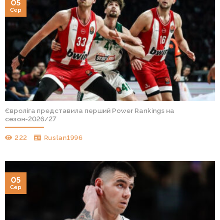
05
Сер
Євроліга представила перший Power Rankings на
сезон-2026/27
222
Ruslan1996
05
Сер