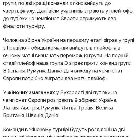
групи, по дві кращі команди з яких вийдуть до
чвертьфіналу. Далі вісім учасників зіграють у плей-офф,
де путівки на чемпіонат Європи отримують два
фіналісти турніру.
Чоловіча збірна України на першому етапі зіграє у групі
з Грецією – обидві команди вийдуть в плейоф, а в
очному матчі визначать переможця групи. На першій
стадії плейоф наша група D зіграє проти команд групи
В (Іспанія, Румунія, Данія). Для виходу на чемпіонат
Європи потрібно виграти два матчі плейоф.
У
жіночих змаганнях
у Бухаресті дві путівки на
чемпіонат Європи розіграють 9 збірних: Україна,
Латвія, Австрія, Румунія, Литва, Греція, Велика
Британія, Швеція, Данія.
Команди в жіночому турнірі будуть розділені на дві