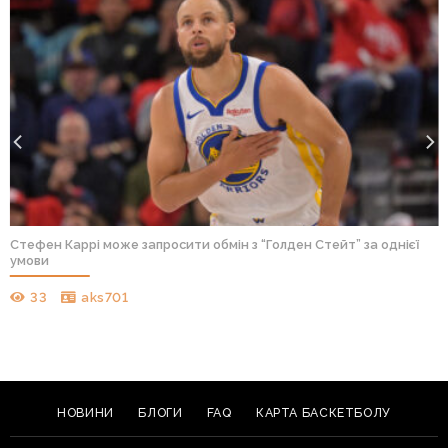
Стефен Каррі може запросити обмін з “Голден Стейт” за однієї
умови
33
aks701
НОВИНИ
БЛОГИ
FAQ
КАРТА БАСКЕТБОЛУ