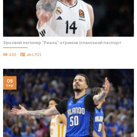
Зірковий легіонер “Реала” отримав іспанський паспорт
416
aks701
05
Сер