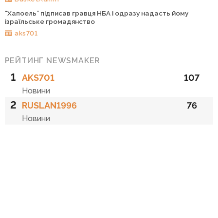
“Хапоель” підписав гравця НБА і одразу надасть йому
ізраїльське громадянство
aks701
РЕЙТИНГ NEWSMAKER
1
AKS701
107
Новини
2
RUSLAN1996
76
Новини