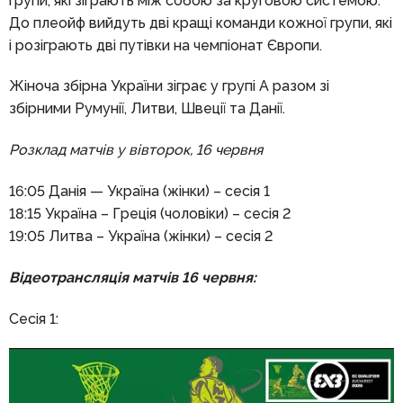
групи, які зіграють між собою за круговою системою.
До плеойф вийдуть дві кращі команди кожної групи, які
і розіграють дві путівки на чемпіонат Європи.
Жіноча збірна України зіграє у групі А разом зі
збірними Румунії, Литви, Швеції та Данії.
Розклад матчів у вівторок, 16 червня
16:05 Данія — Україна (жінки) – сесія 1
18:15 Україна – Греція (чоловіки) – сесія 2
19:05 Литва – Україна (жінки) – сесія 2
Відеотрансляція матчів
16 червня:
Сесія 1: