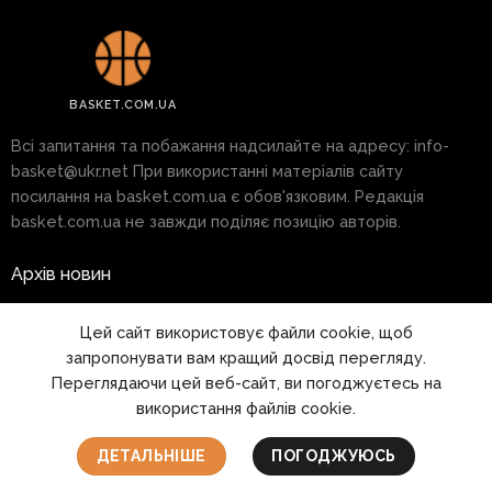
BASKET.COM.UA
Всі запитання та побажання надсилайте на адресу:
info-
basket@ukr.net
При використанні матеріалів сайту
посилання на basket.com.ua є обов'язковим. Редакція
basket.com.ua не завжди поділяє позицію авторів.
Архів новин
Реклама на сайті
Цей сайт використовує файли cookie, щоб
запропонувати вам кращий досвід перегляду.
Правила
Переглядаючи цей веб-сайт, ви погоджуєтесь на
використання файлів cookie.
1999 - 2026 © www.basket.com.ua
ДЕТАЛЬНІШЕ
ПОГОДЖУЮСЬ