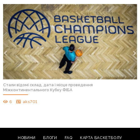
Стали відомі склад, дата і місце проведення
Міжконтинентального Кубку ФІБА
6
aks701
НОВИНИ
БЛОГИ
FAQ
КАРТА БАСКЕТБОЛУ