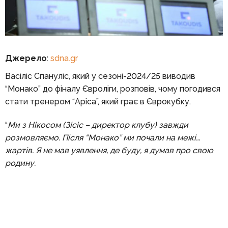
Джерело
:
sdna.gr
Васіліс Спануліс, який у сезоні-2024/25 виводив
“Монако” до фіналу Євроліги, розповів, чому погодився
стати тренером “Аріса”, який грає в Єврокубку.
“
Ми з Нікосом (Зісіс – директор клубу) завжди
розмовляємо. Після “Монако” ми почали на межі…
жартів. Я не мав уявлення, де буду, я думав про свою
родину.