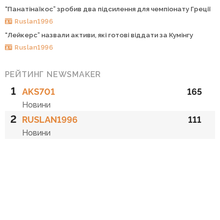
“Панатінаїкос” зробив два підсилення для чемпіонату Греції
Ruslan1996
“Лейкерс” назвали активи, які готові віддати за Кумінгу
Ruslan1996
РЕЙТИНГ NEWSMAKER
1
AKS701
165
Новини
2
RUSLAN1996
111
Новини