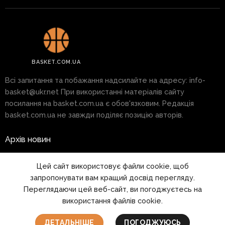
BASKET.COM.UA
Всі запитання та побажання надсилайте на адресу:
info-
basket@ukr.net
При використанні матеріалів сайту
посилання на basket.com.ua є обов'язковим. Редакція
basket.com.ua не завжди поділяє позицію авторів.
Архів новин
Реклама на сайті
Цей сайт використовує файли cookie, щоб
запропонувати вам кращий досвід перегляду.
Правила
Переглядаючи цей веб-сайт, ви погоджуєтесь на
використання файлів cookie.
1999 - 2026 © www.basket.com.ua
ДЕТАЛЬНІШЕ
ПОГОДЖУЮСЬ