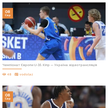
08
Сер
Чемпіонат Європи U-16. Кіпр — Україна: відеотрансляція
48
vodolaz
08
Сер