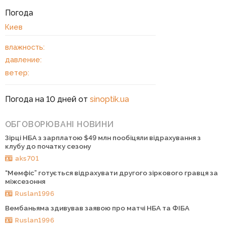
Погода
Киев
влажность:
давление:
ветер:
Погода на 10 дней от
sinoptik.ua
ОБГОВОРЮВАНІ НОВИНИ
Зірці НБА з зарплатою $49 млн пообіцяли відрахування з
клубу до початку сезону
aks701
“Мемфіс” готується відрахувати другого зіркового гравця за
міжсезоння
Ruslan1996
Вембаньяма здивував заявою про матчі НБА та ФІБА
Ruslan1996