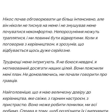
Нікос почав обговорювати це більш інтенсивно, але
він ніколи не тиснув на мене і не змушував мене
почуватися некомфортно. Непорозуміння можуть
траплятися, і ми повинні бути відвертими. Коли я
поговорив з керівництвом, я зрозумів, що
відбувається щось дуже серйозне.
Труднощі мене інтригують. Я не боюся невдачі, я
мотивований досягати наших цілей. Вони пояснили
мені план. Не домовляючись, ми почали говорити про
гравців.
Найголовніше, що я маю величезну довіру до
керівництва, яке свіже, з гарним настроєм, з
пристрастю. Воно може робити помилки, ми всі
робимо. Справа в тому, щоб розпізнати їх і виправити.