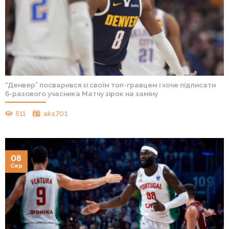
“Денвер” посварився зі своїм топ-гравцем і хоче підписати
6-разового учасника Матчу зірок на заміну
511
aks701
08
Сер