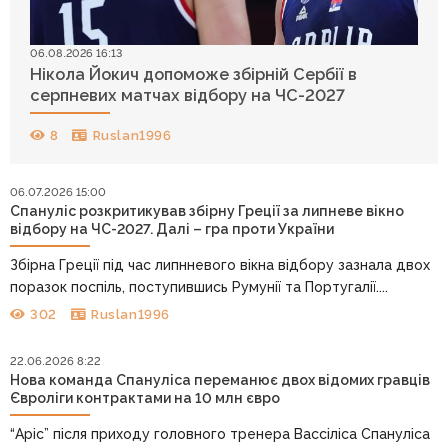
06.08.2026 16:13
Нікола Йокич допоможе збірній Сербії в
серпневих матчах відбору на ЧС-2027
8
Ruslan1996
06.07.2026 15:00
Спануліс розкритикував збірну Греції за липневе вікно
відбору на ЧС-2027. Далі – гра проти України
Збірна Греції під час липнневого вікна відбору зазнала двох
поразок поспіль, поступившись Румунії та Португалії....
302
Ruslan1996
22.06.2026 8:22
Нова команда Спануліса переманює двох відомих гравців
Євроліги контрактами на 10 млн євро
“Аріс” після приходу головного тренера Вассіліса Спануліса