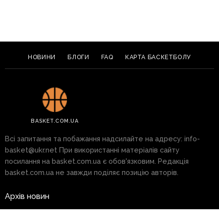
НОВИНИ
БЛОГИ
FAQ
КАРТА БАСКЕТБОЛУ
BASKET.COM.UA
Всі запитання та побажання надсилайте на адресу:
info-
basket@ukr.net
При використанні матеріалів сайту
посилання на basket.com.ua є обов'язковим. Редакція
basket.com.ua не завжди поділяє позицію авторів.
Архів новин
Реклама на сайті