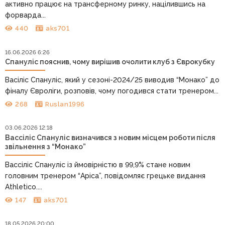
активно працює на трансферному ринку, націлившись на
форварда...
440
aks701
16.06.2026 6:26
Спануліс пояснив, чому вирішив очолити клуб з Єврокубку
Васіліс Спануліс, який у сезоні-2024/25 виводив “Монако” до
фіналу Євроліги, розповів, чому погодився стати тренером...
268
Ruslan1996
03.06.2026 12:18
Вассіліс Спануліс визначився з новим місцем роботи після
звільнення з “Монако”
Вассіліс Спануліс із ймовірністю в 99,9% стане новим
головним тренером “Аріса”, повідомляє грецьке видання
Athletico....
147
aks701
18.05.2026 20:00