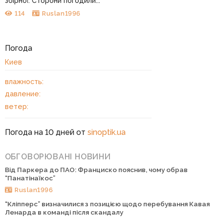
збірної. Сторони погодили...
114
Ruslan1996
Погода
Киев
влажность:
давление:
ветер:
Погода на 10 дней от
sinoptik.ua
ОБГОВОРЮВАНІ НОВИНИ
Від Паркера до ПАО: Франциско пояснив, чому обрав
“Панатінаїкос”
Ruslan1996
“Кліпперс” визначилися з позицією щодо перебування Кавая
Ленарда в команді після скандалу