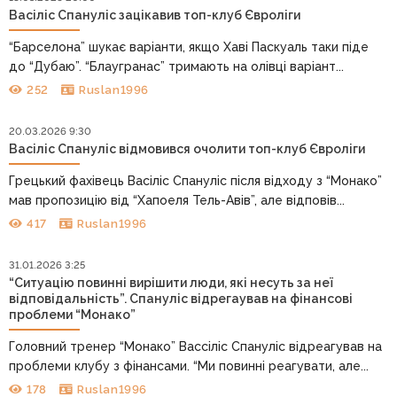
Васіліс Спануліс зацікавив топ-клуб Євроліги
“Барселона” шукає варіанти, якщо Хаві Паскуаль таки піде
до “Дубаю”. “Блаугранас” тримають на олівці варіант...
252
Ruslan1996
20.03.2026 9:30
Васіліс Спануліс відмовився очолити топ-клуб Євроліги
Грецький фахівець Васіліс Спануліс після відходу з “Монако”
мав пропозицію від “Хапоеля Тель-Авів”, але відповів...
417
Ruslan1996
31.01.2026 3:25
“Ситуацію повинні вирішити люди, які несуть за неї
відповідальність”. Спануліс відрегаував на фінансові
проблеми “Монако”
Головний тренер “Монако” Вассіліс Спануліс відреагував на
проблеми клубу з фінансами. “Ми повинні реагувати, але...
178
Ruslan1996