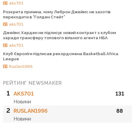
aks701
Розкрита причина, чому Леброн Джеймс не захотів
переходити в “Голден Стейт”
aks701
Джеймс Харден не підписує новий контракт з клубом
заради трансферу топового вільного агента НБА
aks701
Клуб Євроліги підписав рекордсмена Basketball Africa
League
Ruslan1996
РЕЙТИНГ NEWSMAKER
1
AKS701
131
Новини
2
RUSLAN1996
88
Новини