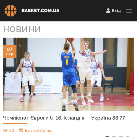
Skip
Вхід
to
content
НОВИНИ
07
Сер
Чемпіонат Європи U-16. Ісландія — Україна 88:77
32
BasketAdmin