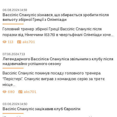
06.08.2024 14:59
Вассіліс Спануліс зізнався, що збирається зробити після
вильоту збірної Греції з Олімпіади
Головний тренер збірної Греції Вассіліс Спануліс після
поразки від Німеччини (63:76) в чвертьфіналі Олімпіади хоче...
113
aks701
07.06.2024 7:13
Легендарного Вассіліса Спануліса звільнили з клубу після
надзвичайно успішного сезону
Вассіліс Спануліс покинув посаду головного тренера
“Перістері”. Спануліс виграв з командою серію за третє
місце...
680
aks701
03.06.2024 14:50
Васіліс Спануліс зацікавив клуб Євроліги