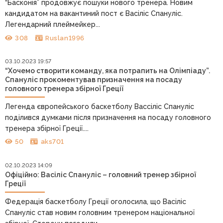
“Басконія” продовжує пошуки нового тренера. Новим
кандидатом на вакантиний пост є Васіліс Спануліс.
Легендарний плеймейкер...
308
Ruslan1996
03.10.2023 19:57
“Хочемо створити команду, яка потрапить на Олімпіаду”.
Спануліс прокоментував призначення на посаду
головного тренера збірної Греції
Легенда європейського баскетболу Вассіліс Спануліс
поділився думками після призначення на посаду головного
тренера збірної Греції....
50
aks701
02.10.2023 14:09
Офіційно: Васіліс Спануліс – головний тренер збірної
Греції
Федерація баскетболу Греції оголосила, що Васіліс
Спануліс став новим головним тренером національної