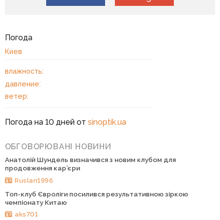
Погода
Киев
влажность:
давление:
ветер:
Погода на 10 дней от
sinoptik.ua
ОБГОВОРЮВАНІ НОВИНИ
Анатолій Шундель визначився з новим клубом для
продовження кар’єри
Ruslan1996
Топ-клуб Євроліги посилився результативною зіркою
чемпіонату Китаю
aks701