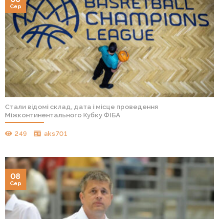
Сер
Стали відомі склад, дата і місце проведення
Міжконтинентального Кубку ФІБА
249
aks701
08
Сер