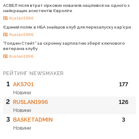
АСВЕЛ після втрат зіркових новачків націлився на одного з
найкращих асистентів Євроліги
Ruslan1996
Єдиний поляк в НБА знайшов клуб для перезапуску кар’єри
Ruslan1996
“Голден Стейт” за скромну зарплатню зберіг ключового
ветерана клубу
Ruslan1996
РЕЙТИНГ NEWSMAKER
1
AKS701
177
Новини
2
RUSLAN1996
126
Новини
3
BASKETADMIN
3
Новини