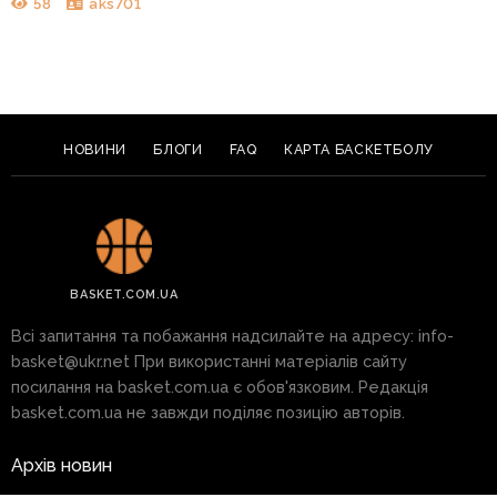
58
aks701
НОВИНИ
БЛОГИ
FAQ
КАРТА БАСКЕТБОЛУ
BASKET.COM.UA
Всі запитання та побажання надсилайте на адресу:
info-
basket@ukr.net
При використанні матеріалів сайту
посилання на basket.com.ua є обов'язковим. Редакція
basket.com.ua не завжди поділяє позицію авторів.
Архів новин