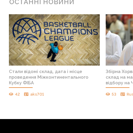
ОСТАННІ НОВИНИ
Стали відомі склад, дата і місце
Збірна Хорв
проведення Міжконтинентального
склад на ма
Кубку ФІБА
відбору на 
42
aks701
53
Ru