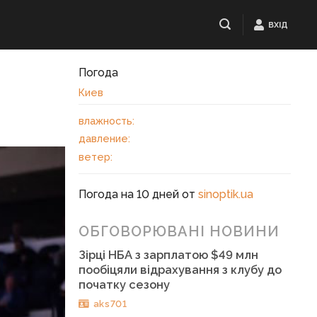
ВХІД
Погода
Киев
влажность:
давление:
ветер:
Погода на 10 дней от
sinoptik.ua
ОБГОВОРЮВАНІ НОВИНИ
Зірці НБА з зарплатою $49 млн
пообіцяли відрахування з клубу до
початку сезону
aks701