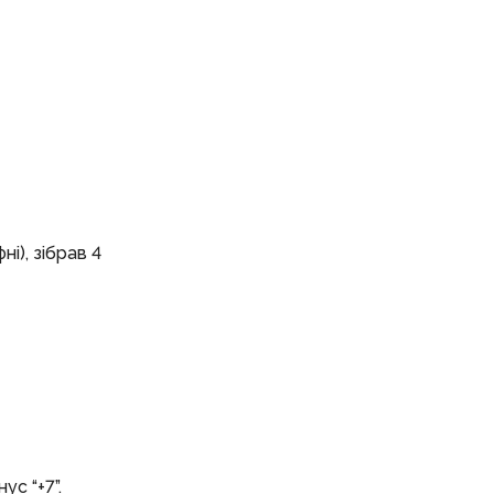
і), зібрав 4
ус “+7”.