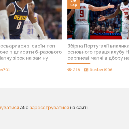
08
Сер
осварився зі своїм топ-
Збірна Португалії виклик
хоче підписати 6-разового
основного гравця клубу 
атчу зірок на заміну
серпневі матчі відбору н
ks701
218
Ruslan1996
зуватися
або
зареєструватися
на сайті.