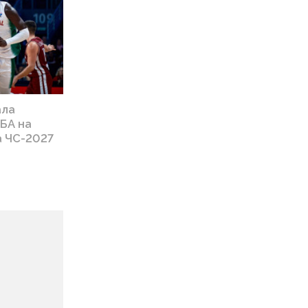
ала
НБА на
а ЧС-2027