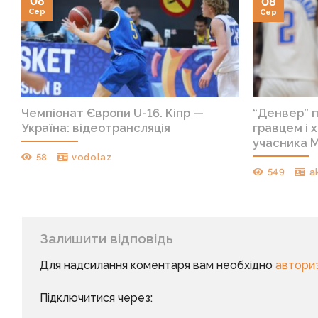
08
08
Сер
Сер
Чемпіонат Європи U-16. Кіпр —
“Денвер” п
Україна: відеотрансляція
гравцем і 
учасника М
58
vodolaz
549
a
Залишити відповідь
Для надсилання коментаря вам необхідно
автори
Підключитися через: