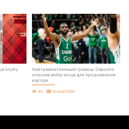
ця клубу
Найтравматичніший гравець Євроліги
пояснив вибір місця для продовження
кар’єри
46
Ruslan1996