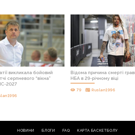
атії викликала бойовий
Відома причина смерті грав
тчі серпневого “вікна”
НБА в 29-річному віці
ЧС-2027
79
Ruslan1996
slan1996
НОВИНИ
БЛОГИ
FAQ
КАРТА БАСКЕТБОЛУ