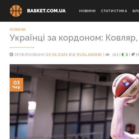
Skip
to
НОВИНИ
СТАТИСТИКА
БЛ
content
НОВИНИ
Українці за кордоном: Ковляр,
ОПУБЛІКОВАНО
03.06.2026
ВІД
RUSLAN1996
|
164
|
3
|
М
03
Чер