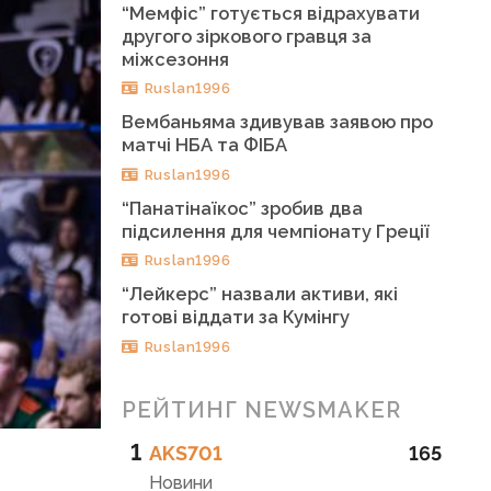
“Мемфіс” готується відрахувати
другого зіркового гравця за
міжсезоння
Ruslan1996
Вембаньяма здивував заявою про
матчі НБА та ФІБА
Ruslan1996
“Панатінаїкос” зробив два
підсилення для чемпіонату Греції
Ruslan1996
“Лейкерс” назвали активи, які
готові віддати за Кумінгу
Ruslan1996
РЕЙТИНГ NEWSMAKER
1
AKS701
165
Новини