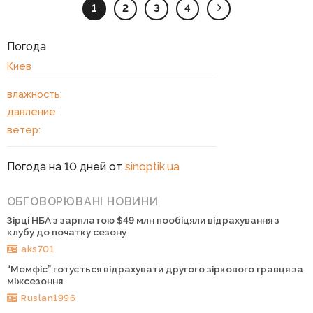
1
2
3
4
Погода
Киев
влажность:
давление:
ветер:
Погода на 10 дней от
sinoptik.ua
ОБГОВОРЮВАНІ НОВИНИ
Зірці НБА з зарплатою $49 млн пообіцяли відрахування з
клубу до початку сезону
aks701
“Мемфіс” готується відрахувати другого зіркового гравця за
міжсезоння
Ruslan1996