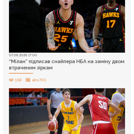
07.08.2026 17:00
“Мілан” підписав снайпера НБА на заміну двом
втраченим зіркам
158
aks701