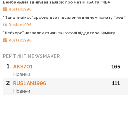
Вембаньяма здивував заявою про матчі НБА та ФІБА
Ruslan1996
“Панатінаїкос” зробив два підсилення для чемпіонату Греції
Ruslan1996
“Лейкерс” назвали активи, які готові віддати за Кумінгу
Ruslan1996
РЕЙТИНГ NEWSMAKER
1
AKS701
165
Новини
2
RUSLAN1996
111
Новини