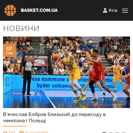
Skip
Вхід
to
content
НОВИНИ
07
Сер
В’ячеслав Бобров близький до переходу в
чемпіонат Польщі
151
Ruslan1996