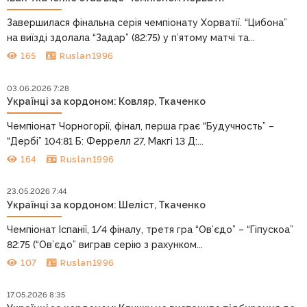
Завершилася фінальна серія чемпіонату Хорватії. “Цибона”
на виїзді здолала “Задар” (82:75) у п’ятому матчі та...
165
Ruslan1996
03.06.2026 7:28
Українці за кордоном: Ковляр, Ткаченко
Чемпіонат Чорногорії, фінал, перша грає “Будучность” –
“Дербі” 104:81 Б: Феррелл 27, Макгі 13 Д:...
164
Ruslan1996
23.05.2026 7:44
Українці за кордоном: Шеліст, Ткаченко
Чемпіонат Іспанії, 1/4 фіналу, третя гра “Ов’єдо” – “Гіпускоа”
82:75 (“Ов’єдо” виграв серію з рахунком...
107
Ruslan1996
17.05.2026 8:35