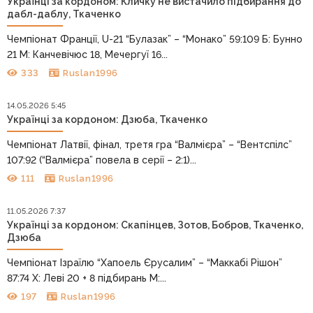
Українці за кордоном: Кличку не вистачило підбирання до
дабл-даблу, Ткаченко
Чемпіонат Франції, U-21 “Булазак” – “Монако” 59:109 Б: Бунно
21 М: Канчевічюс 18, Мечергуї 16...
333
Ruslan1996
14.05.2026 5:45
Українці за кордоном: Дзюба, Ткаченко
Чемпіонат Латвії, фінал, третя гра “Валмієра” – “Вентспілс”
107:92 (“Валмієра” повела в серії – 2:1)...
111
Ruslan1996
11.05.2026 7:37
Українці за кордоном: Скапінцев, Зотов, Бобров, Ткаченко,
Дзюба
Чемпіонат Ізраїлю “Хапоель Єрусалим” – “Маккабі Рішон”
87:74 Х: Леві 20 + 8 підбирань М:...
197
Ruslan1996