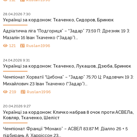
28.04.2026 7:30
Українці за кордоном: Ткаченко, Сидоров, Бринюк
Адріатична ліга “Подгориця” – “Задар” 73:59 П: Дрезняк 19 З:
Мазалін 16 Іван Ткаченко (“Задар”)...
121
Ruslan1996
24.04.2026 9:31
Українці за кордоном: Ткаченко, Лукашов, Дзюба, Бринюк
Чемпіонат Хорватії “Цибона” – “Задар” 75:70 Ц: Радовчич 19 З:
Михайлович 23 Іван Ткаченко (“Задар”)...
219
Ruslan1996
20.04.2026 9:27
Українці за кордоном: Кличко набрав 8 очок проти АСВЕЛа,
Ковляр, Ткаченко, Шеліст
Чемпіонат Франції “Монако” – АСВЕЛ 83:87 М: Діалло 26 + 5
підбирань А: Харріссон 23...