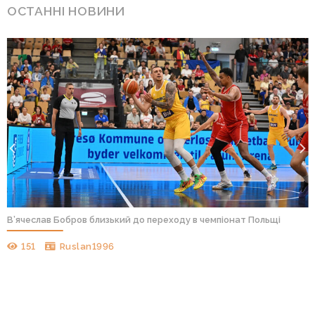
ОСТАННІ НОВИНИ
“Валенсія” підписала одного з кращих підбираючих Європи і
одразу віддала його в оренду
95
aks701