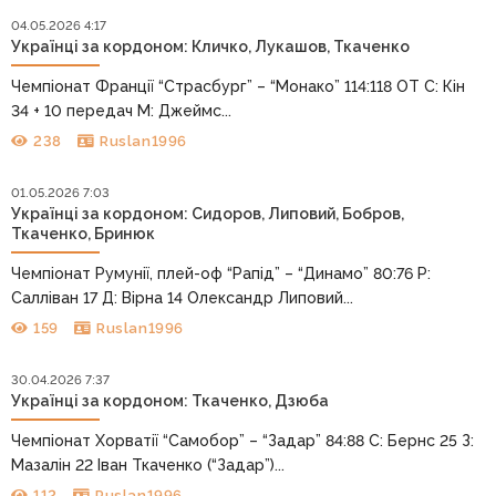
04.05.2026 4:17
Українці за кордоном: Кличко, Лукашов, Ткаченко
Чемпіонат Франції “Страсбург” – “Монако” 114:118 ОТ С: Кін
34 + 10 передач М: Джеймс...
238
Ruslan1996
01.05.2026 7:03
Українці за кордоном: Сидоров, Липовий, Бобров,
Ткаченко, Бринюк
Чемпіонат Румунії, плей-оф “Рапід” – “Динамо” 80:76 Р:
Салліван 17 Д: Вірна 14 Олександр Липовий...
159
Ruslan1996
30.04.2026 7:37
Українці за кордоном: Ткаченко, Дзюба
Чемпіонат Хорватії “Самобор” – “Задар” 84:88 С: Бернс 25 З:
Мазалін 22 Іван Ткаченко (“Задар”)...
112
Ruslan1996