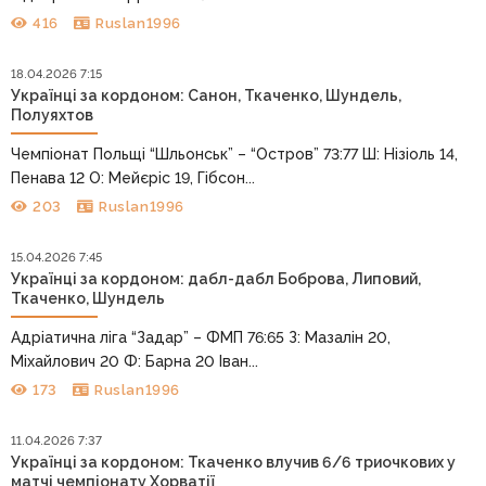
416
Ruslan1996
18.04.2026 7:15
Українці за кордоном: Санон, Ткаченко, Шундель,
Полуяхтов
Чемпіонат Польщі “Шльонськ” – “Остров” 73:77 Ш: Нізіоль 14,
Пенава 12 О: Мейєріс 19, Гібсон...
203
Ruslan1996
15.04.2026 7:45
Українці за кордоном: дабл-дабл Боброва, Липовий,
Ткаченко, Шундель
Адріатична ліга “Задар” – ФМП 76:65 З: Мазалін 20,
Міхайлович 20 Ф: Барна 20 Іван...
173
Ruslan1996
11.04.2026 7:37
Українці за кордоном: Ткаченко влучив 6/6 триочкових у
матчі чемпіонату Хорватії