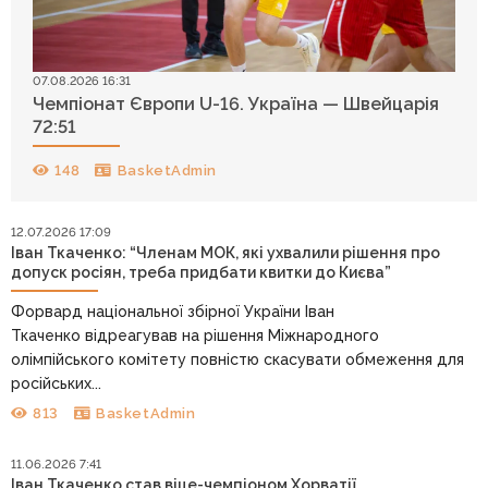
07.08.2026 16:31
Чемпіонат Європи U-16. Україна — Швейцарія
72:51
148
BasketAdmin
12.07.2026 17:09
Іван Ткаченко: “Членам МОК, які ухвалили рішення про
допуск росіян, треба придбати квитки до Києва”
Форвард національної збірної України Іван
Ткаченко відреагував на рішення Міжнародного
олімпійського комітету повністю скасувати обмеження для
російських...
813
BasketAdmin
11.06.2026 7:41
Іван Ткаченко став віце-чемпіоном Хорватії