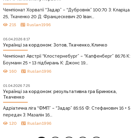
Чемпіонат Хорватії “Задар” – “Дубровнік” 100:70 З: Кларіца
25, Ткаченко 20 Д: Францескевич 20 Іван...
215
Ruslan1996
05.04.2026 8:17
Українці за кордоном: Зотов, Ткаченко, Кличко
Чемпіонат Австрії “Клостернебург” – “Капфенберг” 86:76 К:
Боуманн 25 + 13 підбирань К: Джонс 19...
160
Ruslan1996
01.04.2026 7:25
Українці за кордоном: результативна гра Бринюка,
Ткаченко
Адріатична ліга “ФМП” – “Задар” 85:55 Ф: Стефанович 16 + 5
передач З: Мазалін 16...
120
Ruslan1996