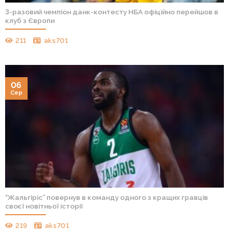
3-разовий чемпіон данк-контесту НБА офіційно перейшов в
клуб з Європи
211
aks701
06
Сер
“Жальгіріс” повернув в команду одного з кращих гравців
своєї новітньої історії
219
aks701