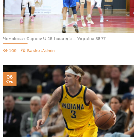
Чемпіонат Європи U-16. Ісландія — Україна 88:77
109
BasketAdmin
06
Сер