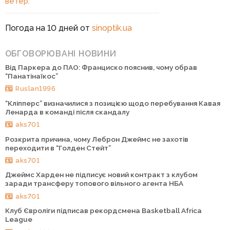
ветер:
Погода на 10 дней от
sinoptik.ua
ОБГОВОРЮВАНІ НОВИНИ
Від Паркера до ПАО: Франциско пояснив, чому обрав
“Панатінаїкос”
Ruslan1996
“Кліпперс” визначилися з позицією щодо перебування Кавая
Ленарда в команді після скандалу
aks701
Розкрита причина, чому Леброн Джеймс не захотів
переходити в “Голден Стейт”
aks701
Джеймс Харден не підписує новий контракт з клубом
заради трансферу топового вільного агента НБА
aks701
Клуб Євроліги підписав рекордсмена Basketball Africa
League