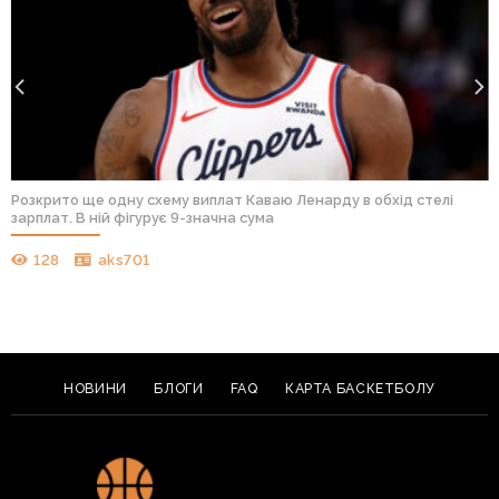
Розкрито ще одну схему виплат Каваю Ленарду в обхід стелі
зарплат. В ній фігурує 9-значна сума
128
aks701
НОВИНИ
БЛОГИ
FAQ
КАРТА БАСКЕТБОЛУ