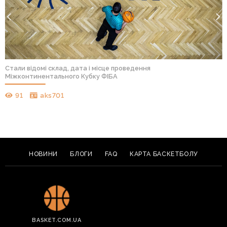
Стали відомі склад, дата і місце проведення
Міжконтинентального Кубку ФІБА
91
aks701
НОВИНИ
БЛОГИ
FAQ
КАРТА БАСКЕТБОЛУ
BASKET.COM.UA