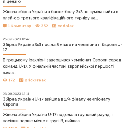
ліцензію
Жіноча збірна України з баскетболу 3х3 не зуміла вийти в
плей-оф третього кваліфікаційного турніру на...
1 Коментар
352
vodolaz
25.09.2023 12:47
Збірна України 3х3 посіла 5 місце на чемпіонаті Європи U-
17
В грецькому Іракліоні завершився чемпіонат Європи серед
команд U-17. У фінальній частині європейської першості
взяла...
172
BrickFreak
23.09.2023 12:11
Збірна України U-17 вийшла в 1/4 фіналу чемпіонату
Європи
Жіноча збірна України U-17 подолала груповий раунд, і
посівши перше місце в групі В, вийшла...