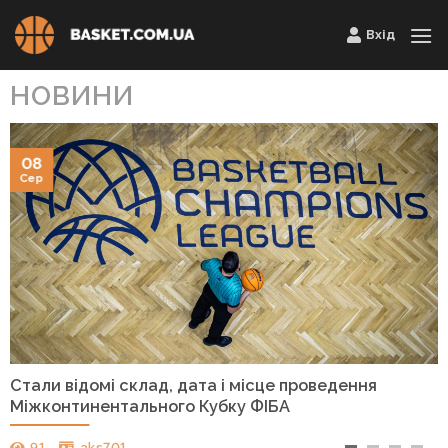
Skip
Вхід
to
content
НОВИНИ
08
Сер
Стали відомі склад, дата і місце проведення
Міжконтинентального Кубку ФІБА
91
aks701