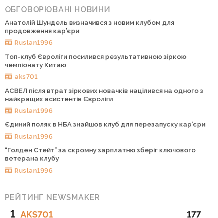
ОБГОВОРЮВАНІ НОВИНИ
Анатолій Шундель визначився з новим клубом для
продовження кар’єри
Ruslan1996
Топ-клуб Євроліги посилився результативною зіркою
чемпіонату Китаю
aks701
АСВЕЛ після втрат зіркових новачків націлився на одного з
найкращих асистентів Євроліги
Ruslan1996
Єдиний поляк в НБА знайшов клуб для перезапуску кар’єри
Ruslan1996
“Голден Стейт” за скромну зарплатню зберіг ключового
ветерана клубу
Ruslan1996
РЕЙТИНГ NEWSMAKER
1
AKS701
177