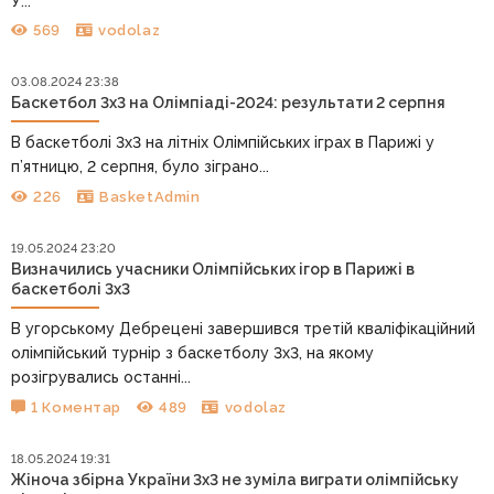
У...
569
vodolaz
03.08.2024 23:38
Баскетбол 3х3 на Олімпіаді-2024: результати 2 серпня
В баскетболі 3х3 на літніх Олімпійських іграх в Парижі у
п’ятницю, 2 серпня, було зіграно...
226
BasketAdmin
19.05.2024 23:20
Визначились учасники Олімпійських ігор в Парижі в
баскетболі 3х3
В угорському Дебрецені завершився третій кваліфікаційний
олімпійський турнір з баскетболу 3х3, на якому
розігрувались останні...
1 Коментар
489
vodolaz
18.05.2024 19:31
Жіноча збірна України 3х3 не зуміла виграти олімпійську