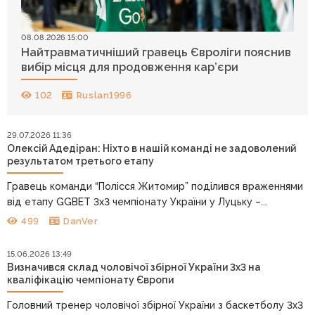
08.08.2026 15:00
Найтравматичніший гравець Євроліги пояснив
вибір місця для продовження кар’єри
102
Ruslan1996
29.07.2026 11:36
Олексій Адедіран: Ніхто в нашій команді не задоволений
результатом третього етапу
Гравець команди “Полісся Житомир” поділився враженнями
від етапу GGBET 3х3 чемпіонату України у Луцьку –...
499
DanVer
15.06.2026 13:49
Визначився склад чоловічої збірної України 3х3 на
кваліфікацію чемпіонату Європи
Головний тренер чоловічої збірної України з баскетболу 3х3