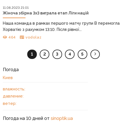
11.08.2023 21:01
Жіноча збірна 3х3 виграла етап Ліги націй
Наша команда в рамках першого матчу групи В перемогла
Хорватію з рахунком 13:10. Після рівної...
464
vodolaz
1
2
3
4
5
Погода
Киев
влажность:
давление:
ветер:
Погода на 10 дней от
sinoptik.ua