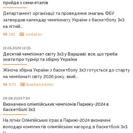
пройде з семи етапів
Департамент організації та проведення змагань ФБУ
затвердив календар чемпіонату України з баскетболу 3х3
на літній...
191
vodolaz
19.05.2026 13:05
Десятий чемпіонат світу 3х3 у Варшаві: все, що треба
знати про турнір та збірну України
Жіноча збірна України з баскетболу 3х3 готується до старту
на чемпіонаті світу 2026 року, який...
673
BasketAdmin
06.08.2024 7:30
Визначено олімпійських чемпіонів Парижу-2024 в
баскетболі 3х3
На літніх Олімпійських іграх в Парижі-2024 визначені
володарі комплектів олімпійських нагород в баскетболі 3х3.