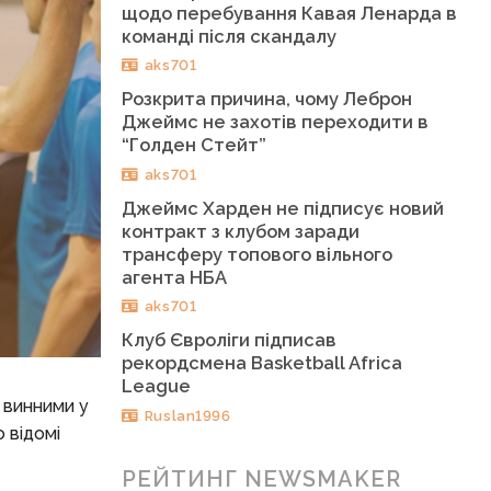
щодо перебування Кавая Ленарда в
команді після скандалу
aks701
Розкрита причина, чому Леброн
Джеймс не захотів переходити в
“Голден Стейт”
aks701
Джеймс Харден не підписує новий
контракт з клубом заради
трансферу топового вільного
агента НБА
aks701
Клуб Євроліги підписав
рекордсмена Basketball Africa
League
винними у
Ruslan1996
 відомі
РЕЙТИНГ NEWSMAKER