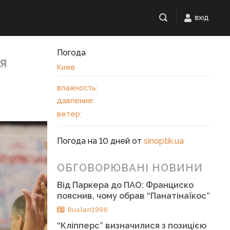
ВХІД
Погода
я
Киев
влажность:
давление:
ветер:
Погода на 10 дней от
sinoptik.ua
ОБГОВОРЮВАНІ НОВИНИ
Від Паркера до ПАО: Франциско
пояснив, чому обрав “Панатінаїкос”
Ruslan1996
“Кліпперс” визначилися з позицією