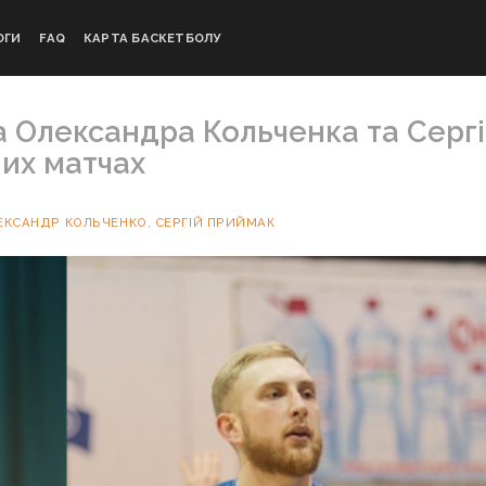
ОГИ
FAQ
КАРТА БАСКЕТБОЛУ
а Олександра Кольченка та Сергі
них матчах
ЕКСАНДР КОЛЬЧЕНКО
,
СЕРГІЙ ПРИЙМАК