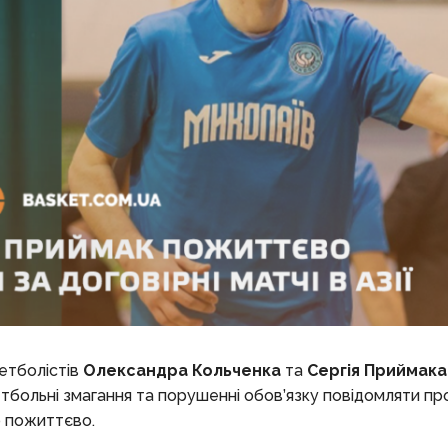
етболістів
Олександра Кольченка
та
Сергія Приймака
тбольні змагання та порушенні обов’язку повідомляти про
о пожиттєво.