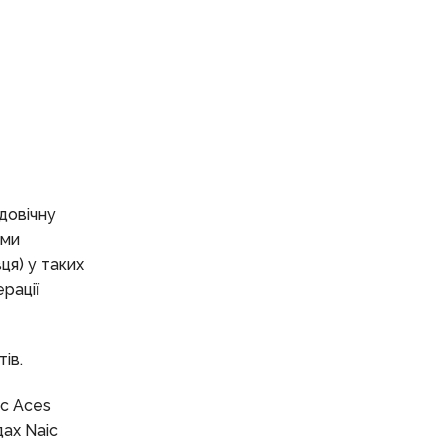
довічну
ими
ця) у таких
рації
ів.
ic Aces
дах Naic