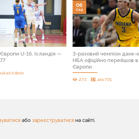
06
Сер
Європи U-16. Ісландія —
3-разовий чемпіон данк-
:77
НБА офіційно перейшов в 
Європи
asketAdmin
273
aks701
зуватися
або
зареєструватися
на сайті.