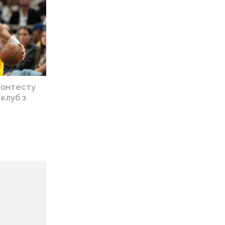
контесту
клуб з