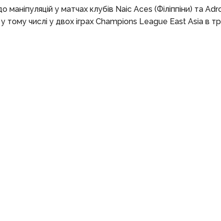
маніпуляцій у матчах клубів Naic Aces (Філіппіни) та Adro
у тому числі у двох іграх Champions League East Asia в т