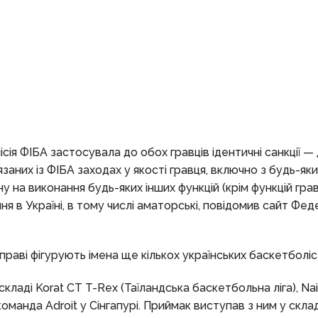
ія ФІБА застосувала до обох гравців ідентичні санкції — 
заних із ФІБА заходах у якості гравця, включно з будь-як
 на виконання будь-яких інших функцій (крім функцій грав
я в Україні, в тому числі аматорські, повідомив сайт Феде
справі фігурують імена ще кількох українських баскетболіст
кладі Korat CT T-Rex (Таїландська баскетбольна ліга), Na
 команда Adroit у Сінгапурі. Приймак виступав з ним у скла