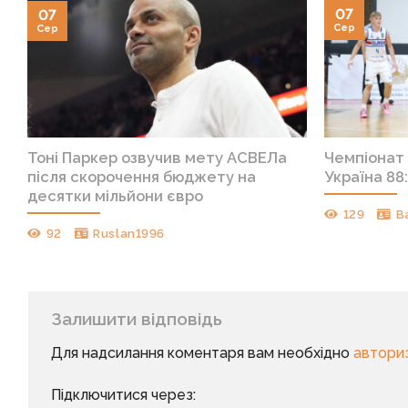
07
07
Сер
Сер
Тоні Паркер озвучив мету АСВЕЛа
Чемпіонат 
після скорочення бюджету на
Україна 88
десятки мільйони євро
129
B
92
Ruslan1996
Залишити відповідь
Для надсилання коментаря вам необхідно
автори
Підключитися через: