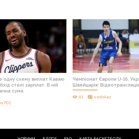
е одну схему виплат Каваю
Чемпіонат Європи U-16. Укр
бхід стелі зарплат. В ній
Швейцарія: Відеотрансляці
начна сума
61
vodolaz
ks701
НОВИНИ
БЛОГИ
FAQ
КАРТА БАСКЕТБОЛУ