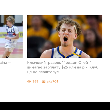
аїна —
Ключовий гравець “Голден Стейт”
я
вимагає зарплату $25 млн на рік. Клуб
це не влаштовує
359
aks701