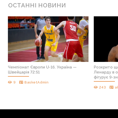
ОСТАННІ НОВИНИ
е
Чемпіонат Європи U-16. Україна —
Розкрито щ
лн
Швейцарія 72:51
Ленарду в о
фігурує 9-з
9
BasketAdmin
243
a