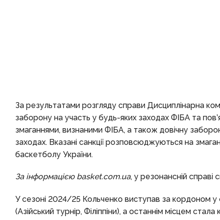
За результатами розгляду справи Дисциплінарна коміс
заборону на участь у будь-яких заходах ФІБА та пов’я
змаганнями, визнаними ФІБА, а також довічну заборону
заходах. Вказані санкції розповсюджуються на змаганн
баскетболу України.
За інформацією
basket.com.ua
, у резонансній справі 
У сезоні 2024/25 Кольченко виступав за кордоном у с
(Азійський турнір, Філіппіни), а останнім місцем стала