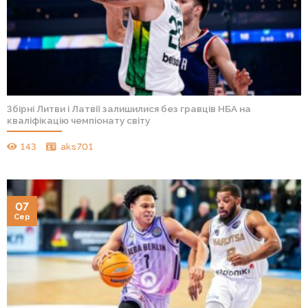
Збірні Литви і Латвії залишилися без гравців НБА на
кваліфікацію чемпіонату світу
143
aks701
07
Сер