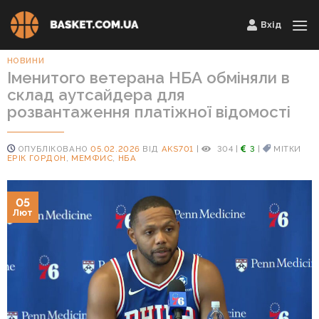
Skip
Вхід
to
content
НОВИНИ
Іменитого ветерана НБА обміняли в
склад аутсайдера для
розвантаження платіжної відомості
ОПУБЛІКОВАНО
05.02.2026
ВІД
AKS701
|
304
|
3
|
МІТКИ
ЕРІК ГОРДОН
,
МЕМФИС
,
НБА
05
Лют