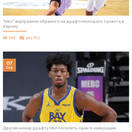
“Нікс” відправили обраного на драфті молодого таланта в
Європу
162
aks701
07
Сер
Другий номер драфту НБА посилить один із найкращих