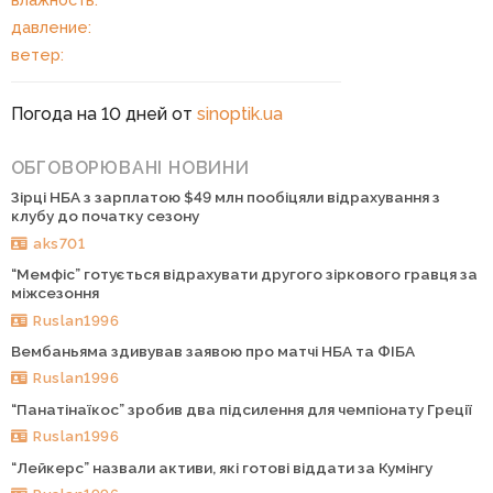
давление:
ветер:
Погода на 10 дней от
sinoptik.ua
ОБГОВОРЮВАНІ НОВИНИ
Зірці НБА з зарплатою $49 млн пообіцяли відрахування з
клубу до початку сезону
aks701
“Мемфіс” готується відрахувати другого зіркового гравця за
міжсезоння
Ruslan1996
Вембаньяма здивував заявою про матчі НБА та ФІБА
Ruslan1996
“Панатінаїкос” зробив два підсилення для чемпіонату Греції
Ruslan1996
“Лейкерс” назвали активи, які готові віддати за Кумінгу