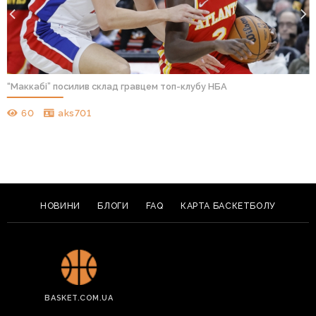
“Маккабі” посилив склад гравцем топ-клубу НБА
60
aks701
НОВИНИ
БЛОГИ
FAQ
КАРТА БАСКЕТБОЛУ
BASKET.COM.UA