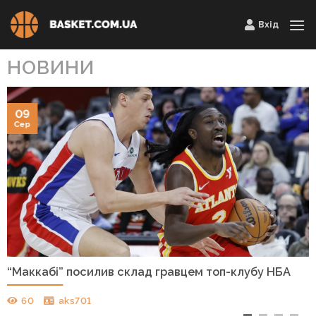
Skip
Вхід
to
content
НОВИНИ
09
Сер
“Маккабі” посилив склад гравцем топ-клубу НБА
60
aks701