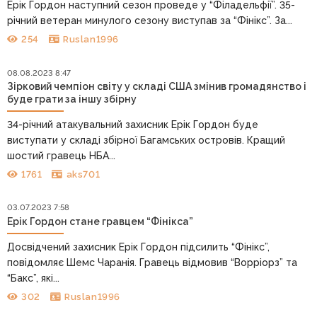
Ерік Гордон наступний сезон проведе у “Філадельфії”. 35-
річний ветеран минулого сезону виступав за “Фінікс”. За...
254
Ruslan1996
08.08.2023 8:47
Зірковий чемпіон світу у складі США змінив громадянство і
буде грати за іншу збірну
34-річний атакувальний захисник Ерік Гордон буде
виступати у складі збірної Багамських островів. Кращий
шостий гравець НБА...
1761
aks701
03.07.2023 7:58
Ерік Гордон стане гравцем “Фінікса”
Досвідчений захисник Ерік Гордон підсилить “Фінікс”,
повідомляє Шемс Чаранія. Гравець відмовив “Ворріорз” та
“Бакс”, які...
302
Ruslan1996