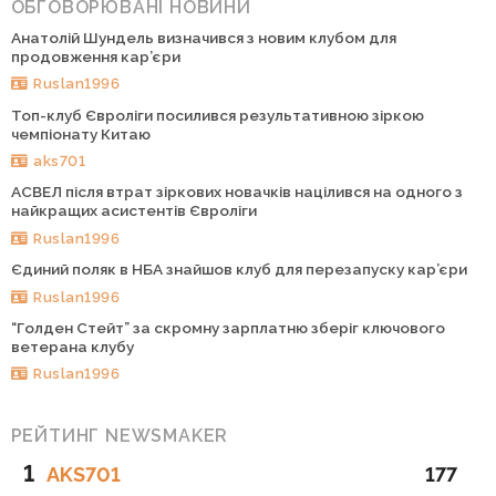
ОБГОВОРЮВАНІ НОВИНИ
Анатолій Шундель визначився з новим клубом для
продовження кар’єри
Ruslan1996
Топ-клуб Євроліги посилився результативною зіркою
чемпіонату Китаю
aks701
АСВЕЛ після втрат зіркових новачків націлився на одного з
найкращих асистентів Євроліги
Ruslan1996
Єдиний поляк в НБА знайшов клуб для перезапуску кар’єри
Ruslan1996
“Голден Стейт” за скромну зарплатню зберіг ключового
ветерана клубу
Ruslan1996
РЕЙТИНГ NEWSMAKER
1
AKS701
177