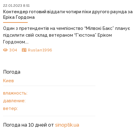
22.01.2023 8:51
Контендер готовий віддати чотири піки другого раунда за
Еріка Гордона
Один з претендентів на чемпіонство “Мілвокі Бакс” планує
підсилити свій склад ветераном “Г’юстона” Еріком
Гордоном....
304
Ruslan1996
Погода
Киев
влажность:
давление:
ветер:
Погода на 10 дней от
sinoptik.ua