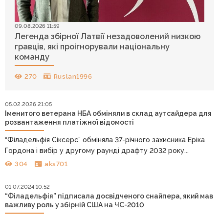
09.08.2026 11:59
Легенда збірної Латвії незадоволений низкою
гравців, які проігнорували національну
команду
270
Ruslan1996
05.02.2026 21:05
Іменитого ветерана НБА обміняли в склад аутсайдера для
розвантаження платіжної відомості
“Філадельфія Сіксерс” обміняла 37-річного захисника Еріка
Гордона і вибір у другому раунді драфту 2032 року...
304
aks701
01.07.2024 10:52
“Філадельфія” підписала досвідченого снайпера, який мав
важливу роль у збірній США на ЧС-2010