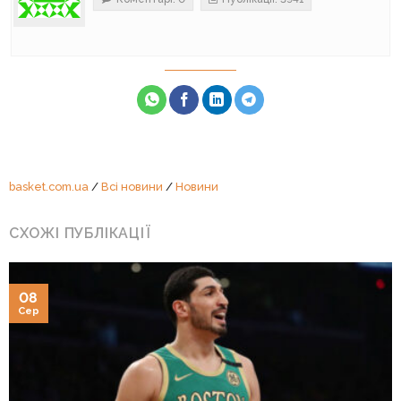
basket.com.ua
/
Всі новини
/
Новини
СХОЖІ ПУБЛІКАЦІЇ
08
Сер