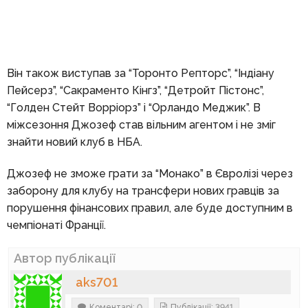
Він також виступав за “Торонто Репторс”, “Індіану
Пейсерз”, “Сакраменто Кінгз”, “Детройт Пістонс”,
“Голден Стейт Ворріорз” і “Орландо Меджик”. В
міжсезоння Джозеф став вільним агентом і не зміг
знайти новий клуб в НБА.
Джозеф не зможе грати за “Монако” в Євролізі через
заборону для клубу на трансфери нових гравців за
порушення фінансових правил, але буде доступним в
чемпіонаті Франції.
Автор публікації
aks701
Коментарі: 0
Публікації: 3941