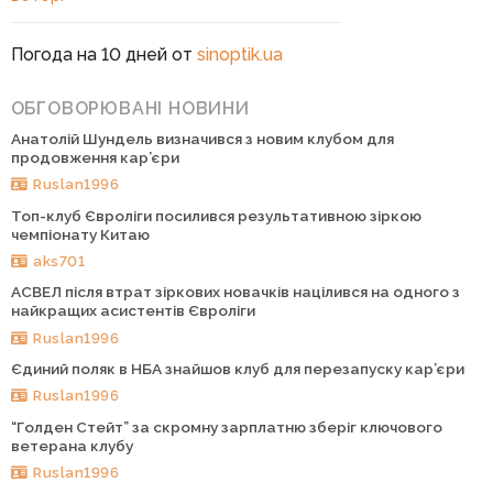
Погода на 10 дней от
sinoptik.ua
ОБГОВОРЮВАНІ НОВИНИ
Анатолій Шундель визначився з новим клубом для
продовження кар’єри
Ruslan1996
Топ-клуб Євроліги посилився результативною зіркою
чемпіонату Китаю
aks701
АСВЕЛ після втрат зіркових новачків націлився на одного з
найкращих асистентів Євроліги
Ruslan1996
Єдиний поляк в НБА знайшов клуб для перезапуску кар’єри
Ruslan1996
“Голден Стейт” за скромну зарплатню зберіг ключового
ветерана клубу
Ruslan1996