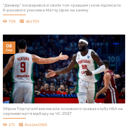
“Денвер” посварився зі своїм топ-гравцем і хоче підписати
6-разового учасника Матчу зірок на заміну
704
aks701
08
Сер
Збірна Португалії викликала основного гравця клубу НБА на
серпневі матчі відбору на ЧС-2027
271
Ruslan1996