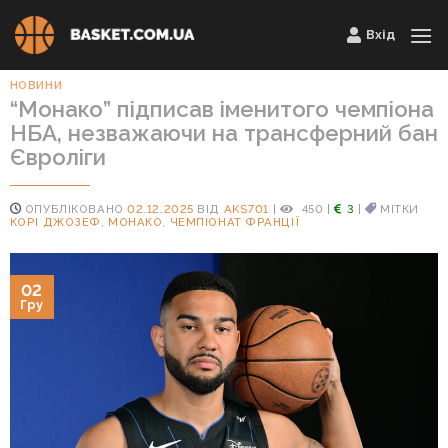
Skip
Вхід
to
content
НОВИНИ
“Монако” підписав іменитого чемпіона
НБА, незважаючи на трансферний бан
Євроліги
ОПУБЛІКОВАНО
02.12.2025
ВІД
AKS701
|
450
|
3
|
МІТКИ
КОРІ ДЖОЗЕФ
,
МОНАКО
,
ЧЕМПІОНАТ ФРАНЦІЇ
02
Гру