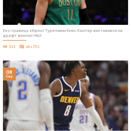
Екс-гравець збірної Туреччини Енес Кантер виставився на
драфт жіночої НБА
313
aks701
08
Сер