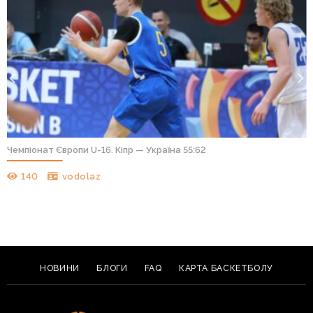
Чемпіонат Європи U-16. Кіпр — Україна 55:62
140
vodolaz
НОВИНИ
БЛОГИ
FAQ
КАРТА БАСКЕТБОЛУ