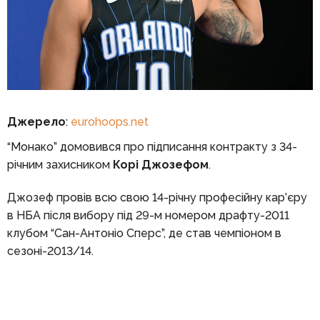
Джерело
:
eurohoops.net
“Монако” домовився про підписання контракту з 34-
річним захисником
Корі Джозефом
.
Джозеф провів всю свою 14-річну професійну кар’єру
в НБА після вибору під 29-м номером драфту-2011
клубом “Сан-Антоніо Сперс”, де став чемпіоном в
сезоні-2013/14.