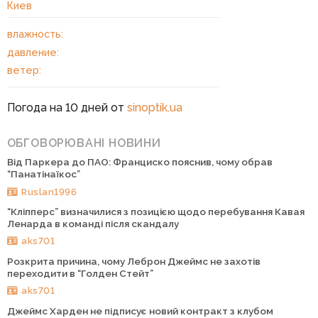
Киев
влажность:
давление:
ветер:
Погода на 10 дней от
sinoptik.ua
ОБГОВОРЮВАНІ НОВИНИ
Від Паркера до ПАО: Франциско пояснив, чому обрав
“Панатінаїкос”
Ruslan1996
“Кліпперс” визначилися з позицією щодо перебування Кавая
Ленарда в команді після скандалу
aks701
Розкрита причина, чому Леброн Джеймс не захотів
переходити в “Голден Стейт”
aks701
Джеймс Харден не підписує новий контракт з клубом