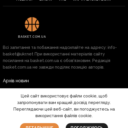
BASKET.COM.UA
Всі запитання та побажання надсилайте на адресу:
info-
basket@ukr.net
При використанні матеріалів сайту
посилання на basket.com.ua є обов'язковим. Редакція
basket.com.ua не завжди поділяє позицію авторів.
Архів новин
Реклама на сайті
Цей сайт використовує файли cookie, щоб
запропонувати вам кращий досвід перегляду.
Правила
Переглядаючи цей веб-сайт, ви погоджуєтесь на
використання файлів cookie.
1999 - 2026 © www.basket.com.ua