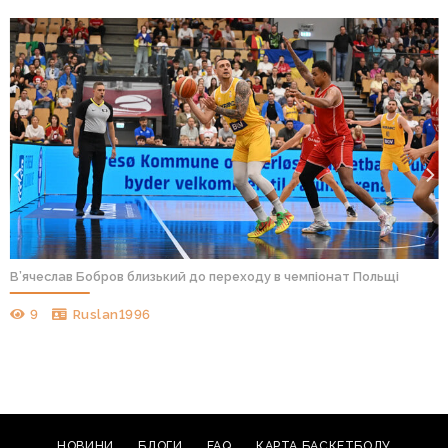
В’ячеслав Бобров близький до переходу в чемпіонат Польщі
9
Ruslan1996
НОВИНИ
БЛОГИ
FAQ
КАРТА БАСКЕТБОЛУ