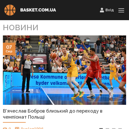
Skip
Вхід
to
content
НОВИНИ
07
Сер
В’ячеслав Бобров близький до переходу в
чемпіонат Польщі
9
Ruslan1996