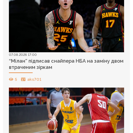
07.08.2026 17:00
“Мілан” підписав снайпера НБА на заміну двом
втраченим зіркам
5
aks701