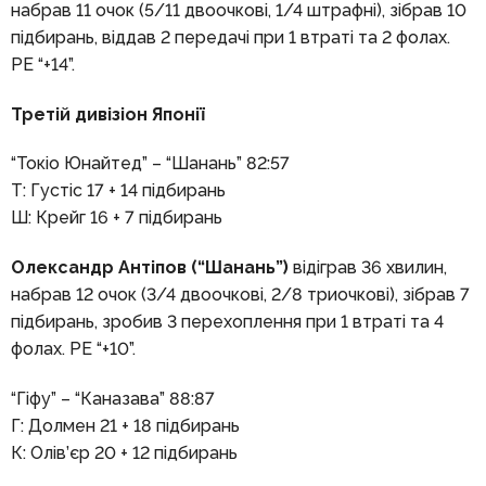
набрав 11 очок (5/11 двоочкові, 1/4 штрафні), зібрав 10
підбирань, віддав 2 передачі при 1 втраті та 2 фолах.
РЕ “+14”.
Третій дивізіон Японії
“Токіо Юнайтед” – “Шанань” 82:57
Т: Густіс 17 + 14 підбирань
Ш: Крейг 16 + 7 підбирань
Олександр Антіпов (“Шанань”)
відіграв 36 хвилин,
набрав 12 очок (3/4 двоочкові, 2/8 триочкові), зібрав 7
підбирань, зробив 3 перехоплення при 1 втраті та 4
фолах. РЕ “+10”.
“Гіфу” – “Каназава” 88:87
Г: Долмен 21 + 18 підбирань
К: Олів’єр 20 + 12 підбирань