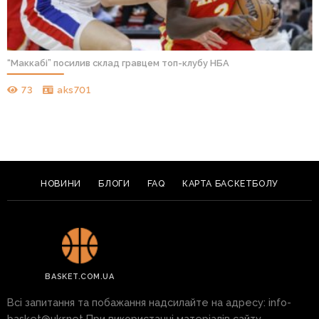
“Маккабі” посилив склад гравцем топ-клубу НБА
73
aks701
НОВИНИ
БЛОГИ
FAQ
КАРТА БАСКЕТБОЛУ
BASKET.COM.UA
Всі запитання та побажання надсилайте на адресу:
info-
basket@ukr.net
При використанні матеріалів сайту