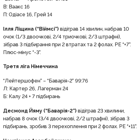
В: Ваакс 16
П: Одіасе 16, Грей 14
Ілля Ліщина (“Віймсі”)
відіграв 14 хвилин, набрав 10
очок (1/3 двоочкові, 2/4 триочкові, 2/3 штрафні),
зібрав 3 підбирання при 2 втратах та 2 фолах. РЕ “+7”.
Плюс-мінус “-3”.
Третя ліга Німеччина
“Лейтершофен” – “Баварія-2” 99:76
Л: Картер 26, Лагерман 24
Б: Калу 24 + 7 підбирань
Десмонд Йяму (“Баварія-2”)
відіграв 23 хвилини,
набрав 8 очок (3/4 двоочкові, 2/2 штрафні), зібрав 3
підбирань, зробив 3 перехоплення при 2 фолах. РЕ “+11”.