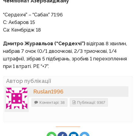
Чемпіонат Азербайджану
“Сердехчі” – “Сабах” 71:96
С: Акбаров 15
Са: Кембрідж 18
Дмитро Журавльов (“Сердехчі”)
відіграв 8 хвилин,
набрав 7 очок (0/1 двоочкові, 2/3 триочкові, 1/4
штрафні), зібрав 5 підбирань, зробив 1 перехоплення
при 1 втраті. РЕ “+7”.
Автор публікації
Ruslan1996
Коментарі: 38
Публікації: 9367