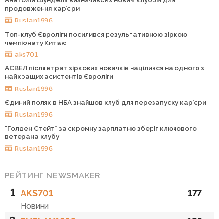
продовження кар’єри
Ruslan1996
Топ-клуб Євроліги посилився результативною зіркою
чемпіонату Китаю
aks701
АСВЕЛ після втрат зіркових новачків націлився на одного з
найкращих асистентів Євроліги
Ruslan1996
Єдиний поляк в НБА знайшов клуб для перезапуску кар’єри
Ruslan1996
“Голден Стейт” за скромну зарплатню зберіг ключового
ветерана клубу
Ruslan1996
РЕЙТИНГ NEWSMAKER
1
AKS701
177
Новини