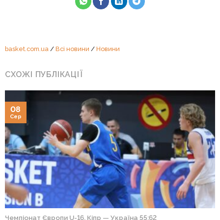
basket.com.ua
/
Всі новини
/
Новини
СХОЖІ ПУБЛІКАЦІЇ
08
Сер
Чемпіонат Європи U-16. Кіпр — Україна 55:62