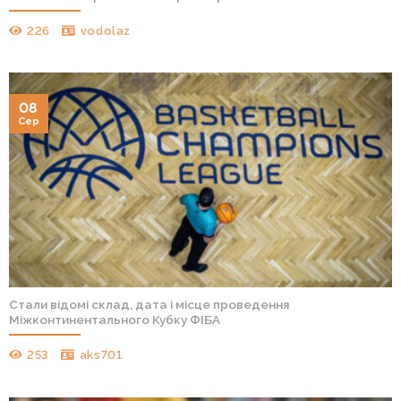
226
vodolaz
08
Сер
Стали відомі склад, дата і місце проведення
Міжконтинентального Кубку ФІБА
253
aks701