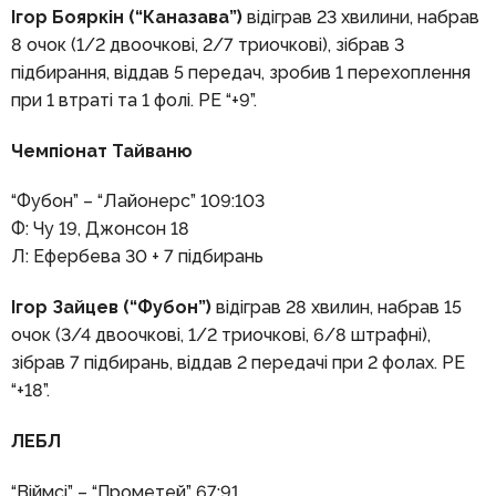
Ігор Бояркін (“Каназава”)
відіграв 23 хвилини, набрав
8 очок (1/2 двоочкові, 2/7 триочкові), зібрав 3
підбирання, віддав 5 передач, зробив 1 перехоплення
при 1 втраті та 1 фолі. РЕ “+9”.
Чемпіонат Тайваню
“Фубон” – “Лайонерс” 109:103
Ф: Чу 19, Джонсон 18
Л: Ефербева 30 + 7 підбирань
Ігор Зайцев (“Фубон”)
відіграв 28 хвилин, набрав 15
очок (3/4 двоочкові, 1/2 триочкові, 6/8 штрафні),
зібрав 7 підбирань, віддав 2 передачі при 2 фолах. РЕ
“+18”.
ЛЕБЛ
“Віймсі” – “Прометей” 67:91