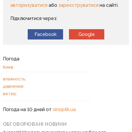
авторизуватися
або
зареєструватися
на сайті.
Підключитися через:
Facebook
Google
Погода
Киев
влажность:
давление:
ветер:
Погода на 10 дней от
sinoptik.ua
ОБГОВОРЮВАНІ НОВИНИ
Анатолій Шундель визначився з новим клубом для