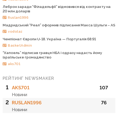
Леброн заради “Філадельфії” відмовився від контракту на
20 млн доларів
Ruslan1996
Мадридський “Реал” оформив підписання Макса Шульги – AS
vodolaz
Чемпіонат Європи U-18. Україна — Португалія 68:91
BasketAdmin
“Хапоель” підписав гравця НБА і одразу надасть йому
ізраїльське громадянство
aks701
РЕЙТИНГ NEWSMAKER
1
AKS701
107
Новини
2
RUSLAN1996
76
Новини