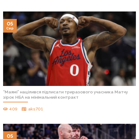
05
Сер
“Маямі” націлився підписати триразового учасника Матчу
зірок НБА на мінімальний контракт
409
aks701
05