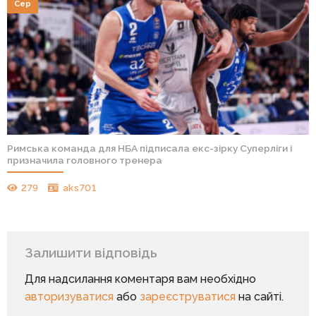
Сер
Римська команда для НБА підписала екс-зірку Суперліги і
призначила головного тренера
279
aks701
Залишити відповідь
Для надсилання коментаря вам необхідно
авторизуватися
або
зареєструватися
на сайті.