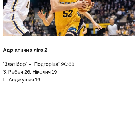
Адріатична ліга 2
“Златібор” – “Подгоріца” 90:68
З: Ребеч 26, Ніколич 19
П: Анджушич 16