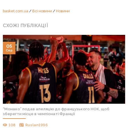
basket.com.ua
/
Всі новини
/
Новини
СХОЖІ ПУБЛІКАЦІЇ
05
Сер
“Монако” подав апеляцію до французького НОК, щоб
зберегти місце в чемпіонаті Франції
108
Ruslan1996