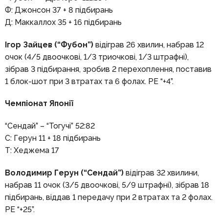
Ф: Джонсон 37 + 8 підбирань
Д: Маккаллох 35 + 16 підбирань
Ігор Зайцев (“Фубон”)
відіграв 26 хвилин, набрав 12
очок (4/5 двоочкові, 1/3 триочкові, 1/3 штрафні),
зібрав 3 підбирання, зробив 2 перехоплення, поставив
1 блок-шот при 3 втратах та 6 фолах. РЕ “+4”.
Чемпіонат Японії
“Сендай” – “Тогучі” 52:82
С: Герун 11 + 18 підбирань
Т: Хеджема 17
Володимир Герун (“Сендай”)
відіграв 32 хвилини,
набрав 11 очок (3/5 двоочкові, 5/9 штрафні), зібрав 18
підбирань, віддав 1 передачу при 2 втратах та 2 фолах.
РЕ “+25”.