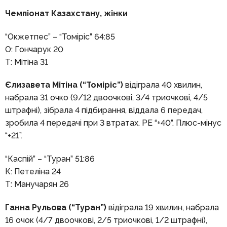
Чемпіонат Казахстану, жінки
“Окжетпес” – “Томіріс” 64:85
О: Гончарук 20
Т: Мітіна 31
Єлизавета Мітіна (“Томіріс”)
відіграла 40 хвилин,
набрала 31 очко (9/12 двоочкові, 3/4 триочкові, 4/5
штрафні), зібрала 4 підбирання, віддала 6 передач,
зробила 4 передачі при 3 втратах. РЕ “+40”. Плюс-мінус
“+21”.
“Каспій” – “Туран” 51:86
К: Петеліна 24
Т: Манучарян 26
Ганна Рульова (“Туран”)
відіграла 19 хвилин, набрала
16 очок (4/7 двоочкові, 2/5 триочкові, 1/2 штрафні),