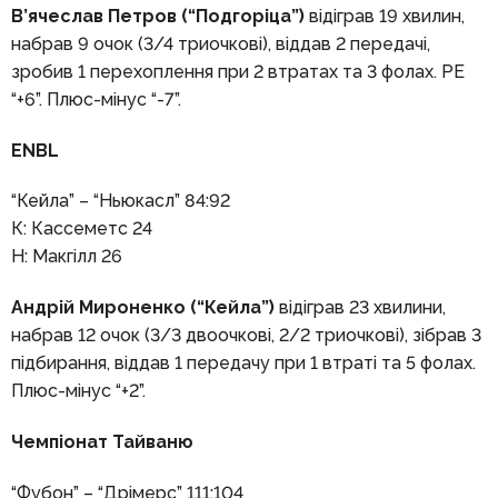
В’ячеслав Петров (“Подгоріца”)
відіграв 19 хвилин,
набрав 9 очок (3/4 триочкові), віддав 2 передачі,
зробив 1 перехоплення при 2 втратах та 3 фолах. РЕ
“+6”. Плюс-мінус “-7”.
ENBL
“Кейла” – “Ньюкасл” 84:92
К: Кассеметс 24
Н: Макгілл 26
Андрій Мироненко (“Кейла”)
відіграв 23 хвилини,
набрав 12 очок (3/3 двоочкові, 2/2 триочкові), зібрав 3
підбирання, віддав 1 передачу при 1 втраті та 5 фолах.
Плюс-мінус “+2”.
Чемпіонат Тайваню
“Фубон” – “Дрімерс” 111:104