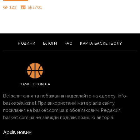
123
aks701
НОВИНИ
БЛОГИ
FAQ
КАРТА БАСКЕТБОЛУ
BASKET.COM.UA
Всі запитання та побажання надсилайте на адресу:
info-
basket@ukr.net
При використанні матеріалів сайту
посилання на basket.com.ua є обов'язковим. Редакція
basket.com.ua не завжди поділяє позицію авторів.
Архів новин