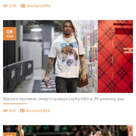
295
Ruslan1996
08
Сер
Відома причина смерті гравця клубу НБА в 29-річному віці
541
Ruslan1996