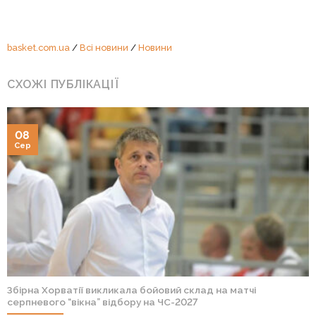
basket.com.ua
/
Всі новини
/
Новини
СХОЖІ ПУБЛІКАЦІЇ
08
Сер
Збірна Хорватії викликала бойовий склад на матчі
серпневого “вікна” відбору на ЧС-2027