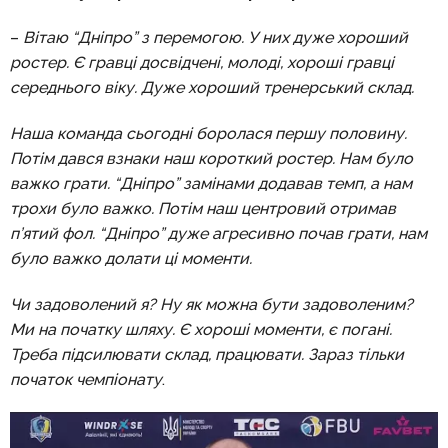
–
Вітаю “Дніпро” з перемогою. У них дуже хороший
ростер. Є гравці досвідчені, молоді, хороші гравці
середнього віку. Дуже хороший тренерський склад.
Наша команда сьогодні боролася першу половину.
Потім дався взнаки наш короткий ростер. Нам було
важко грати. “Дніпро” замінами додавав темп, а нам
трохи було важко. Потім наш центровий отримав
п’ятий фол. “Дніпро” дуже агресивно почав грати, нам
було важко долати ці моменти.
Чи задоволений я? Ну як можна бути задоволеним?
Ми на початку шляху. Є хороші моменти, є погані.
Треба підсилювати склад, працювати. Зараз тільки
початок чемпіонату
.