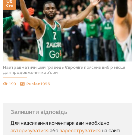
08
Сер
Найтравматичніший гравець Євроліги пояснив вибір місця
для продовження кар’єри
199
Ruslan1996
Залишити відповідь
Для надсилання коментаря вам необхідно
авторизуватися
або
зареєструватися
на сайті.