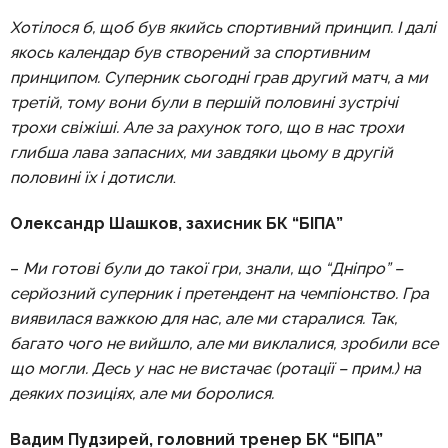
Хотілося б, щоб був якийсь спортивний принцип. І далі
якось календар був створений за спортивним
принципом. Суперник сьогодні грав другий матч, а ми
третій, тому вони були в першій половині зустрічі
трохи свіжіші. Але за рахунок того, що в нас трохи
глибша лава запасних, ми завдяки цьому в другій
половині їх і дотисли
.
Олександр Шашков, захисник БК “БІПА”
–
Ми готові були до такої гри, знали, що “Дніпро” –
серйозний суперник і претендент на чемпіонство. Гра
виявилася важкою для нас, але ми старалися. Так,
багато чого не вийшло, але ми виклалися, зробили все
що могли. Десь у нас не вистачає (ротації – прим.) на
деяких позиціях, але ми боролися.
Вадим Пудзирей, головний тренер БК “БІПА”