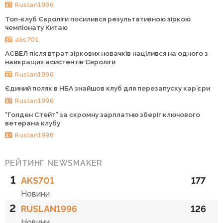
Ruslan1996
Топ-клуб Євроліги посилився результативною зіркою
чемпіонату Китаю
aks701
АСВЕЛ після втрат зіркових новачків націлився на одного з
найкращих асистентів Євроліги
Ruslan1996
Єдиний поляк в НБА знайшов клуб для перезапуску кар’єри
Ruslan1996
“Голден Стейт” за скромну зарплатню зберіг ключового
ветерана клубу
Ruslan1996
РЕЙТИНГ NEWSMAKER
1
AKS701
177
Новини
2
RUSLAN1996
126
Новини