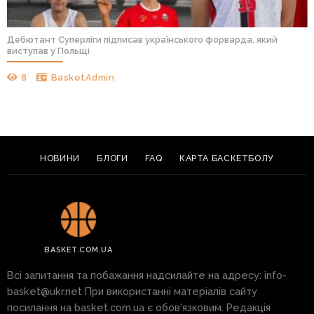
Дебютант Суперліги підписав українського форварда, який
виступав у Польщі
8
BasketAdmin
НОВИНИ
БЛОГИ
FAQ
КАРТА БАСКЕТБОЛУ
BASKET.COM.UA
Всі запитання та побажання надсилайте на адресу:
info-
basket@ukr.net
При використанні матеріалів сайту
посилання на basket.com.ua є обов'язковим. Редакція