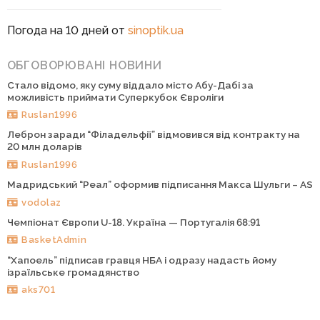
Погода на 10 дней от
sinoptik.ua
ОБГОВОРЮВАНІ НОВИНИ
Стало відомо, яку суму віддало місто Абу-Дабі за
можливість приймати Суперкубок Євроліги
Ruslan1996
Леброн заради “Філадельфії” відмовився від контракту на
20 млн доларів
Ruslan1996
Мадридський “Реал” оформив підписання Макса Шульги – AS
vodolaz
Чемпіонат Європи U-18. Україна — Португалія 68:91
BasketAdmin
“Хапоель” підписав гравця НБА і одразу надасть йому
ізраїльське громадянство
aks701