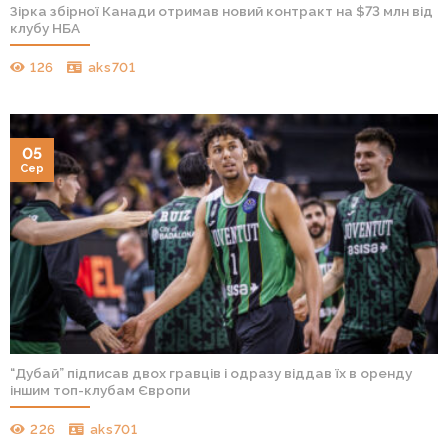
Зірка збірної Канади отримав новий контракт на $73 млн від
клубу НБА
126
aks701
05
Сер
“Дубай” підписав двох гравців і одразу віддав їх в оренду
іншим топ-клубам Європи
226
aks701