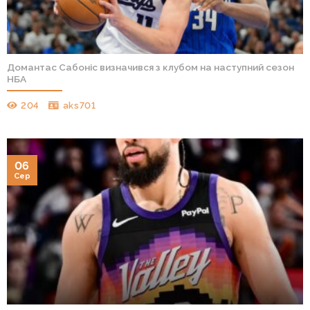
Домантас Сабоніс визначився з клубом на наступний сезон
НБА
204
aks701
06
Сер