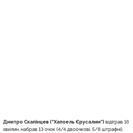
Дмитро Скапінцев (“Хапоель Єрусалим”)
відіграв 16
хвилин, набрав 13 очок (4/4 двоочкові, 5/8 штрафні),