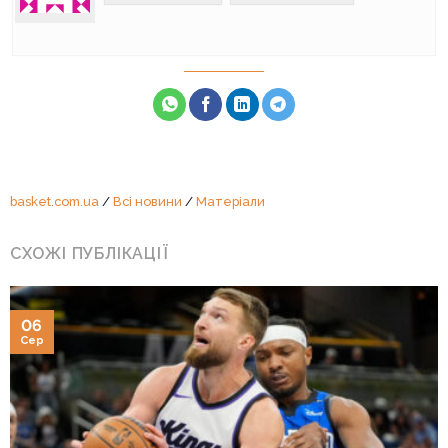
basket.com.ua
/
Всі новини
/
Матеріали
СХОЖІ ПУБЛІКАЦІЇ
06
Сер