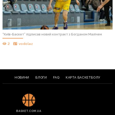
“Київ-Баскет” підписав новий контракт з Богданом Малічем
2
vodolaz
НОВИНИ
БЛОГИ
FAQ
КАРТА БАСКЕТБОЛУ
BASKET.COM.UA