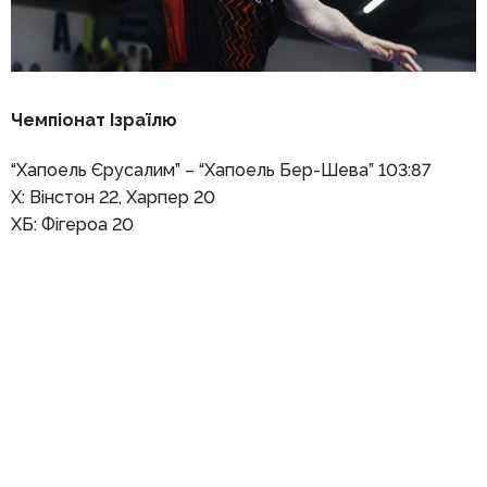
Чемпіонат Ізраїлю
“Хапоель Єрусалим” – “Хапоель Бер-Шева” 103:87
Х: Вінстон 22, Харпер 20
ХБ: Фігероа 20