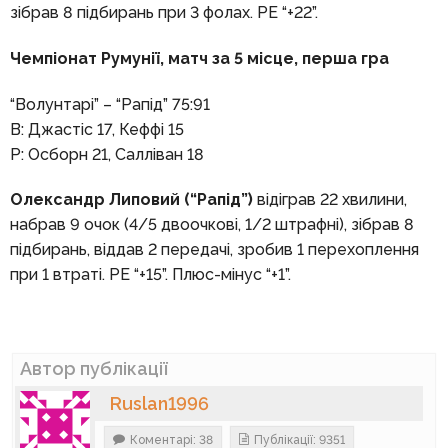
зібрав 8 підбирань при 3 фолах. РЕ “+22”.
Чемпіонат Румунії, матч за 5 місце, перша гра
“Волунтарі” – “Рапід” 75:91
В: Джастіс 17, Кеффі 15
Р: Осборн 21, Салліван 18
Олександр Липовий (“Рапід”)
відіграв 22 хвилини,
набрав 9 очок (4/5 двоочкові, 1/2 штрафні), зібрав 8
підбирань, віддав 2 передачі, зробив 1 перехоплення
при 1 втраті. РЕ “+15”. Плюс-мінус “+1”.
Автор публікації
Ruslan1996
Коментарі: 38
Публікації: 9351