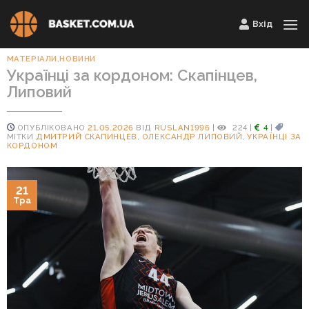
Skip
Вхід
to
content
МАТЕРІАЛИ
,
НОВИНИ
Українці за кордоном: Скапінцев,
Липовий
ОПУБЛІКОВАНО
21.05.2026
ВІД
RUSLAN1996
|
224
|
4
|
МІТКИ
ДМИТРИЙ СКАПИНЦЕВ
,
ОЛЕКСАНДР ЛИПОВИЙ
,
УКРАЇНЦІ ЗА
КОРДОНОМ
21
Тра