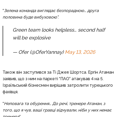
“
Зелена команда виглядає безпорадною… друга
половина буде вибуховою”.
Green team looks helpless… second half
will be explosive
— Ofer (@OferYannay)
May 13, 2026
Також він заступився за Ті Джея Шортса. Ергін Атаман
заявив, що з ним на паркеті “ПАО” атакував 4 на 5.
Ізраїльський бізнесмен вирішив затролити турецького
фахівця.
“
Неповага та обурення… До речі, тренере Атаман, з
того, що я чув, ваші гравці відчували, ніби у них немає
тренера
“.