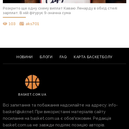
Розкрито ще одну схему виплат Каваю Ленарду в обхід стелі
зарплат. В ній фігурує 9-значна сума
103
aks701
НОВИНИ
БЛОГИ
FAQ
КАРТА БАСКЕТБОЛУ
BASKET.COM.UA
Всі запитання та побажання надсилайте на адресу:
info-
basket@ukr.net
При використанні матеріалів сайту
посилання на basket.com.ua є обов'язковим. Редакція
basket.com.ua не завжди поділяє позицію авторів.