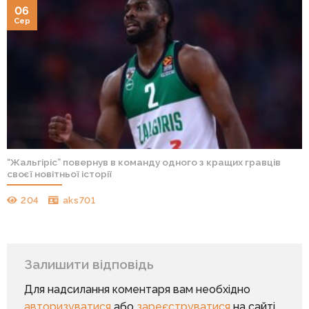
06
Сер
“Жальгіріс” повернув в команду одного з кращих гравців
своєї новітньої історії
204
aks701
Залишити відповідь
Для надсилання коментаря вам необхідно
авторизуватися
або
зареєструватися
на сайті.