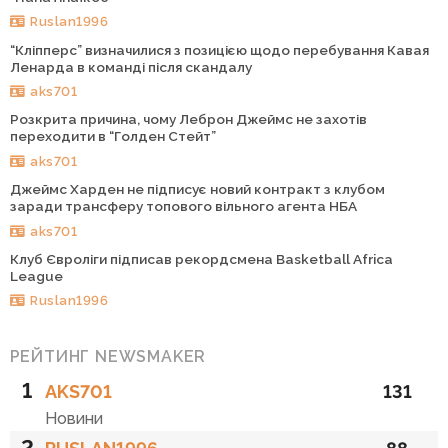
Ruslan1996
“Кліпперс” визначилися з позицією щодо перебування Кавая
Ленарда в команді після скандалу
aks701
Розкрита причина, чому Леброн Джеймс не захотів
переходити в “Голден Стейт”
aks701
Джеймс Харден не підписує новий контракт з клубом
заради трансферу топового вільного агента НБА
aks701
Клуб Євроліги підписав рекордсмена Basketball Africa
League
Ruslan1996
РЕЙТИНГ NEWSMAKER
1
AKS701
131
Новини
2