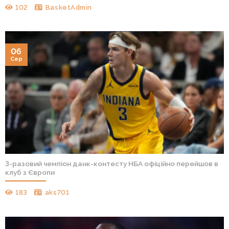
102
BasketAdmin
06
Сер
3-разовий чемпіон данк-контесту НБА офіційно перейшов в
клуб з Європи
183
aks701