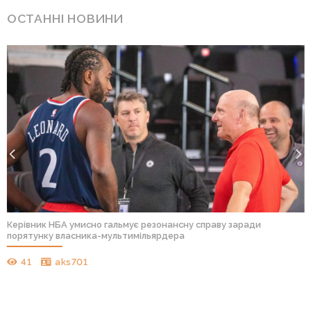
ОСТАННІ НОВИНИ
Керівник НБА умисно гальмує резонансну справу заради
порятунку власника-мультимільярдера
41
aks701