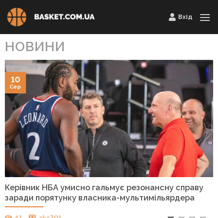
Skip
Вхід
to
content
НОВИНИ
10
Сер
Керівник НБА умисно гальмує резонансну справу
заради порятунку власника-мультимільярдера
41
aks701