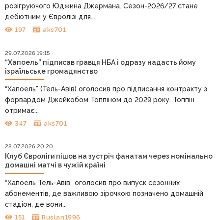
розігруючого Юджина Джермана. Сезон-2026/27 стане
дебютним у Євролізі для...
197
aks701
29.07.2026 19:15
“Хапоель” підписав гравця НБА і одразу надасть йому
ізраїльське громадянство
“Хапоель” (Тель-Авів) оголосив про підписання контракту з
форвардом Джейкобом Топпіном до 2029 року. Топпін
отримає...
347
aks701
28.07.2026 20:20
Клуб Євроліги пішов на зустріч фанатам через номінально
домашні матчі в чужій країні
“Хапоель Тель-Авів” оголосив про випуск сезонних
абонементів, де важливою зірочкою позначено домашній
стадіон, де вони...
151
Ruslan1996