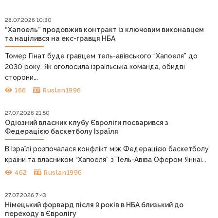
28.07.2026 10:30
“Хапоель” продовжив контракт із ключовим виконавцем
та націлився на екс-гравця НБА
Томер Гінат буде гравцем тель-авівського “Хапоеля” до
2030 року. Як оголосила ізраїльська команда, обидві
сторони...
166
Ruslan1996
27.07.2026 21:50
Одіозний власник клубу Євроліги посварився з
Федерацією баскетболу Ізраїля
В Ізраїлі розпочалася конфлікт між Федерацією баскетболу
країни та власником “Хапоеля” з Тель-Авіва Офером Яннаї...
462
Ruslan1996
27.07.2026 7:43
Німецький форвард після 9 років в НБА близький до
переходу в Євролігу