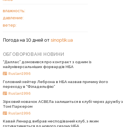
влажность:
давление:
ветер:
Погода на 10 дней от
sinoptik.ua
ОБГОВОРЮВАНІ НОВИНИ
“Даллас” домовився про контракт з одним із
найуніверсальніших форвардів НБА
Ruslan1996
Головний хейтер Леброна в НБА назвав причину його
переходу в “Філадельфію”
Ruslan1996
Зірковий новачок АСВЕЛа залишиться в клубі через дружбу з
Тоні Паркером
Ruslan1996
Кавай Ленард вибрав несподіваний клуб, з яким
готуватиметься до нового сезону НБА