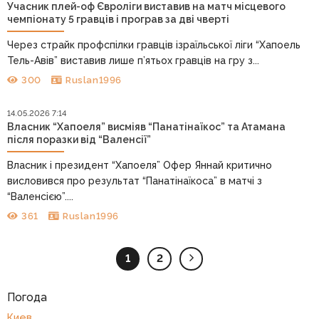
Учасник плей-оф Євроліги виставив на матч місцевого
чемпіонату 5 гравців і програв за дві чверті
Через страйк профспілки гравців ізраїльської ліги “Хапоель
Тель-Авів” виставив лише п’ятьох гравців на гру з...
300
Ruslan1996
14.05.2026 7:14
Власник “Хапоеля” висміяв “Панатінаїкос” та Атамана
після поразки від “Валенсії”
Власник і президент “Хапоеля” Офер Яннай критично
висловився про результат “Панатінаїкоса” в матчі з
“Валенсією”....
361
Ruslan1996
1
2
Погода
Киев