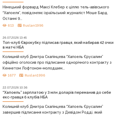
Німецький форвард Максі Клебер є ціллю тель-авівського
“Хапоеля”, повідомляє ізраїльський журналіст Моше Бард.
Останні 9...
613
Ruslan1996
26.07.2026 13:45
Топ-клуб Єврокубку підписав гравця, який набирав 42 очки
в матчі НБА
Колишній клуб Дмитра Скапінцева “Хапоель Єрусалим”
офіційно оголосив про підписання однорічного контракту з
Кеннетом Лофтоном-молодшим...
1677
Ruslan1996
22.07.2026 10:36
“Хапоель” зарплатою у 3 млн доларів переманив до себе
екс-гравця 6 клубів НБА
Колишній клуб Дмитра Скапінцева “Хапоель Єрусалим”
завершив підписання контракту з Девідом Родді, який