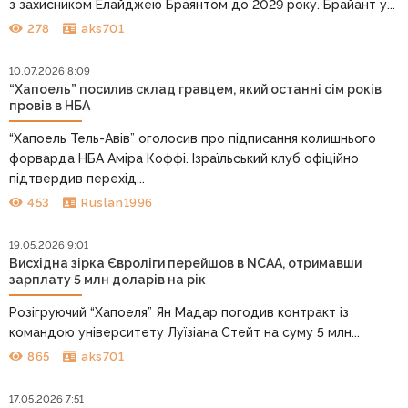
з захисником Елайджею Браянтом до 2029 року. Брайант у...
278
aks701
10.07.2026 8:09
“Хапоель” посилив склад гравцем, який останні сім років
провів в НБА
“Хапоель Тель-Авів” оголосив про підписання колишнього
форварда НБА Аміра Коффі. Ізраїльський клуб офіційно
підтвердив перехід...
453
Ruslan1996
19.05.2026 9:01
Висхідна зірка Євроліги перейшов в NCAA, отримавши
зарплату 5 млн доларів на рік
Розігруючий “Хапоеля” Ян Мадар погодив контракт із
командою університету Луїзіана Стейт на суму 5 млн...
865
aks701
17.05.2026 7:51