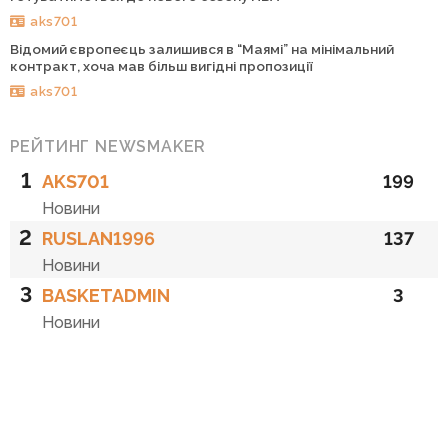
aks701
Відомий європеєць залишився в “Маямі” на мінімальний
контракт, хоча мав більш вигідні пропозиції
aks701
РЕЙТИНГ NEWSMAKER
1
AKS701
199
Новини
2
RUSLAN1996
137
Новини
3
BASKETADMIN
3
Новини