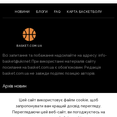
НОВИНИ
БЛОГИ
FAQ
КАРТА БАСКЕТБОЛУ
BASKET.COM.UA
Всі запитання та побажання надсилайте на адресу:
info-
basket@ukr.net
При використанні матеріалів сайту
посилання на basket.com.ua є обов'язковим. Редакція
basket.com.ua не завжди поділяє позицію авторів.
Архів новин
Реклама на сайті
Цей сайт використовує файли cookie, щоб
запропонувати вам кращий досвід перегляду.
Правила
Переглядаючи цей веб-сайт, ви погоджуєтесь на