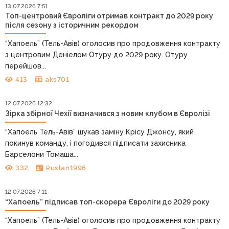
13.07.2026 7:51
Топ-центровий Євроліги отримав контракт до 2029 року
після сезону з історичним рекордом
“Хапоель” (Тель-Авів) оголосив про продовження контракту
з центровим Деніелом Отуру до 2029 року. Отуру
перейшов...
413
aks701
12.07.2026 12:32
Зірка збірної Чехії визначився з новим клубом в Євролізі
“Хапоель Тель-Авів” шукав заміну Крісу Джонсу, який
покинув команду, і погодився підписати захисника
Барселони Томаша...
332
Ruslan1996
12.07.2026 7:11
“Хапоель” підписав топ-скорера Євроліги до 2029 року
“Хапоель” (Тель-Авів) оголосив про продовження контракту