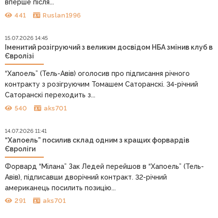
вперше після...
441
Ruslan1996
15.07.2026 14:45
Іменитий розігруючий з великим досвідом НБА змінив клуб в
Євролізі
“Хапоель” (Тель-Авів) оголосив про підписання річного
контракту з розігруючим Томашем Саторанскі. 34-річний
Саторанскі переходить з...
540
aks701
14.07.2026 11:41
“Хапоель” посилив склад одним з кращих форвардів
Євроліги
Форвард “Мілана” Зак Ледей перейшов в “Хапоель” (Тель-
Авів), підписавши дворічний контракт. 32-річний
американець посилить позицію...
291
aks701