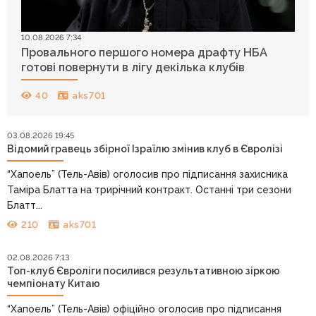
10.08.2026 7:34
Провального першого номера драфту НБА
готові повернути в лігу декілька клубів
40
aks701
03.08.2026 19:45
Відомий гравець збірної Ізраїлю змінив клуб в Євролізі
“Хапоель” (Тель-Авів) оголосив про підписання захисника
Таміра Блатта на трирічний контракт. Останні три сезони
Блатт...
210
aks701
02.08.2026 7:13
Топ-клуб Євроліги посилився результативною зіркою
чемпіонату Китаю
“Хапоель” (Тель-Авів) офіційно оголосив про підписання