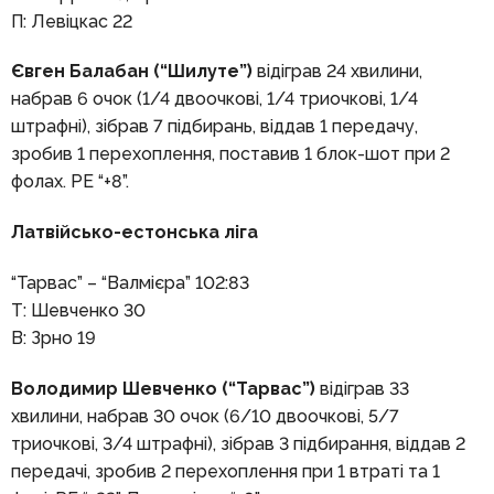
П: Левіцкас 22
Євген Балабан (“Шилуте”)
відіграв 24 хвилини,
набрав 6 очок (1/4 двоочкові, 1/4 триочкові, 1/4
штрафні), зібрав 7 підбирань, віддав 1 передачу,
зробив 1 перехоплення, поставив 1 блок-шот при 2
фолах. РЕ “+8”.
Латвійсько-естонська ліга
“Тарвас” – “Валмієра” 102:83
Т: Шевченко 30
В: Зрно 19
Володимир Шевченко (“Тарвас”)
відіграв 33
хвилини, набрав 30 очок (6/10 двоочкові, 5/7
триочкові, 3/4 штрафні), зібрав 3 підбирання, віддав 2
передачі, зробив 2 перехоплення при 1 втраті та 1