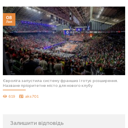
08
Лип
Євроліга запустила систему франшиз і готує розширення.
Назване пріоритетне місто для нового клубу
619
aks701
Залишити відповідь