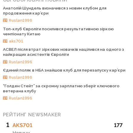
Анатолій Шундель визначився з новим клубом для
продовження кар’єри
Ruslan1996
Топ-клуб Євроліги посилився результативною зіркою
чемпіонату Китаю
aks701
АСВЕЛ після втрат зіркових новачків націлився на одного з
найкращих асистентів Євроліги
Ruslan1996
Єдиний поляк в НБА знайшов клуб для перезапуску кар’єри
Ruslan1996
“Голден Стейт” за скромну зарплатню зберіг ключового
ветерана клубу
Ruslan1996
РЕЙТИНГ NEWSMAKER
1
AKS701
177