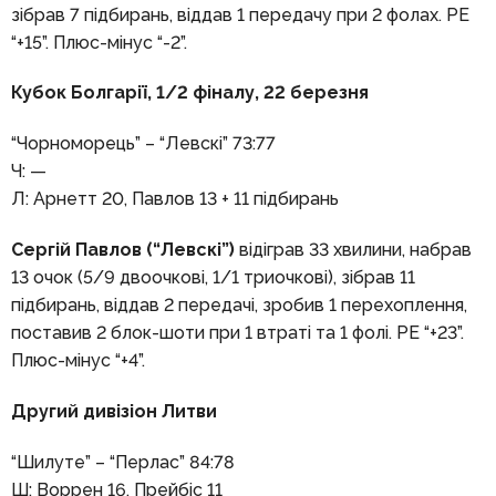
зібрав 7 підбирань, віддав 1 передачу при 2 фолах. РЕ
“+15”. Плюс-мінус “-2”.
Кубок Болгарії, 1/2 фіналу, 22 березня
“Чорноморець” – “Левскі” 73:77
Ч: —
Л: Арнетт 20, Павлов 13 + 11 підбирань
Сергій Павлов (“Левскі”)
відіграв 33 хвилини, набрав
13 очок (5/9 двоочкові, 1/1 триочкові), зібрав 11
підбирань, віддав 2 передачі, зробив 1 перехоплення,
поставив 2 блок-шоти при 1 втраті та 1 фолі. РЕ “+23”.
Плюс-мінус “+4”.
Другий дивізіон Литви
“Шилуте” – “Перлас” 84:78
Ш: Воррен 16, Прейбіс 11