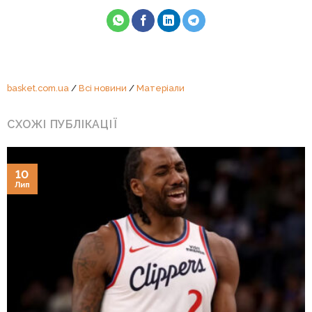
basket.com.ua
/
Всі новини
/
Матеріали
СХОЖІ ПУБЛІКАЦІЇ
10
Лип