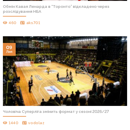
Обмін Кавая Ленарда в “Торонто” відкладено через
розслідування НБА
460
aks701
09
Лип
Чоловіча Суперліга змінить формат у сезоні 2026/27
1440
vodolaz