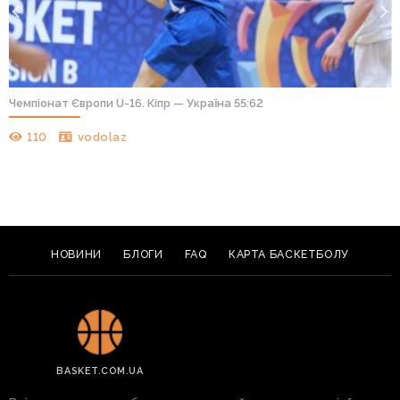
Чемпіонат Європи U-16. Кіпр — Україна 55:62
110
vodolaz
НОВИНИ
БЛОГИ
FAQ
КАРТА БАСКЕТБОЛУ
BASKET.COM.UA