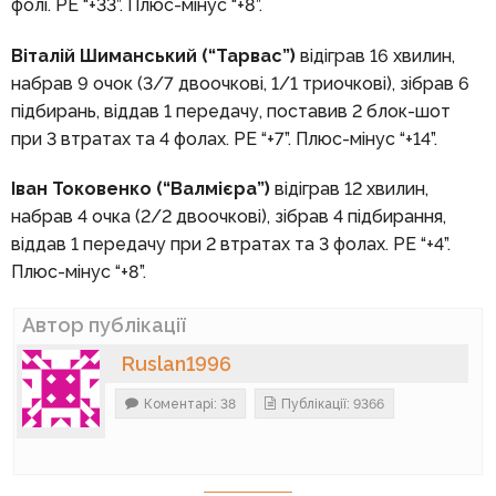
фолі. РЕ “+33”. Плюс-мінус “+8”.
Віталій Шиманський (“Тарвас”)
відіграв 16 хвилин,
набрав 9 очок (3/7 двоочкові, 1/1 триочкові), зібрав 6
підбирань, віддав 1 передачу, поставив 2 блок-шот
при 3 втратах та 4 фолах. РЕ “+7”. Плюс-мінус “+14”.
Іван Токовенко (“Валмієра”)
відіграв 12 хвилин,
набрав 4 очка (2/2 двоочкові), зібрав 4 підбирання,
віддав 1 передачу при 2 втратах та 3 фолах. РЕ “+4”.
Плюс-мінус “+8”.
Автор публікації
Ruslan1996
Коментарі: 38
Публікації: 9366