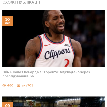
СХОЖІ ПУБЛІКАЦІЇ
10
Лип
Обмін Кавая Ленарда в “Торонто” відкладено через
розслідування НБА
460
aks701
09