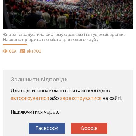
Євроліга запустила систему франшиз і готує розширення.
Назване пріоритетне місто для нового клубу
619
aks701
Залишити відповідь
Для надсилання коментаря вам необхідно
авторизуватися
або
зареєструватися
на сайті.
Підключитися через:
Facebook
Google