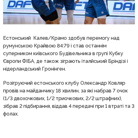
Естонський Калев/Крамо здобув перемогу над
румунською Крайвою 84:79 і став останнім
суперником київського Будівельника в групі Кубку
Європи ФІБА, де також зіграють італйський Бріндізі і
нідерландський Гронінген.
Розігруючий естонського клубу Олександр Ковляр
провів на майданчику 18 хвилин, за які набрав 7 очок
(1/3 двохочкових, 1/2 триочкових, 2/2 штрафних),
зібрав 2 підбирання, віддав 4 передачі при 1 втраті та 3
фолах.