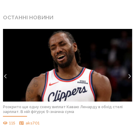
ОСТАННІ НОВИНИ
Розкрито ще одну схему виплат Каваю Ленарду в обхід стелі
зарплат. В ній фігурує 9-значна сума
115
aks701