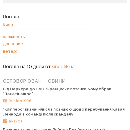
Погода
Киев
влажность:
давление:
ветер:
Погода на 10 дней от
sinoptik.ua
ОБГОВОРЮВАНІ НОВИНИ
Від Паркера до ПАО: Франциско пояснив, чому обрав
“Панатінаїкос”
Ruslan1996
“Кліпперс” визначилися з позицією щодо перебування Кавая
Ленарда в команді після скандалу
aks701
Розкрита причина, чому Леброн Джеймс не захотів