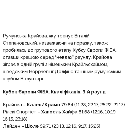
Румунська Крайова, яку тренує Віталій
Степановський, незважаючи на поразку, також
пробилась до групового етапу Кубку Європи ФІБА,
ставши кращою серед “невдах” раунду. Крайова
зіграє в одній групі з німецьким Крайльсхаймом,
шведським Норрчепінг Долфінс та іншим румунським
клубом Волунтарі.
Кубок Європи ФІБА. Кваліфікація.
3-й раунд
Крайова –
Калев/Крамо
79:84 (11:28, 22:17, 25:22, 21:17)
Рілскі Спортіст –
Хапоель Хайфа
61:68 (12:16, 10:19,
16:15, 23:18)
Лейден –
Шоле
59:71 (23:13, 12:16, 9:17, 15:25)