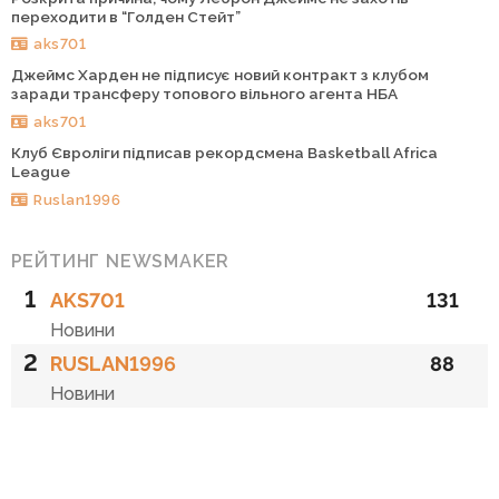
переходити в “Голден Стейт”
aks701
Джеймс Харден не підписує новий контракт з клубом
заради трансферу топового вільного агента НБА
aks701
Клуб Євроліги підписав рекордсмена Basketball Africa
League
Ruslan1996
РЕЙТИНГ NEWSMAKER
1
AKS701
131
Новини
2
RUSLAN1996
88
Новини