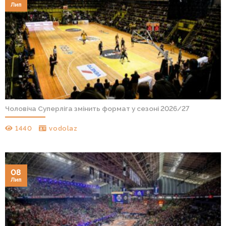
Лип
Чоловіча Суперліга змінить формат у сезоні 2026/27
1440
vodolaz
08
Лип