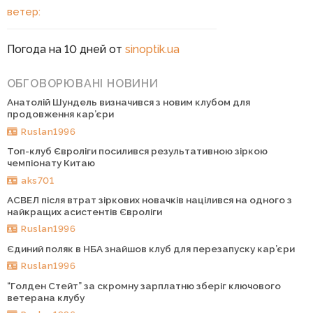
ветер:
Погода на 10 дней от
sinoptik.ua
ОБГОВОРЮВАНІ НОВИНИ
Анатолій Шундель визначився з новим клубом для
продовження кар’єри
Ruslan1996
Топ-клуб Євроліги посилився результативною зіркою
чемпіонату Китаю
aks701
АСВЕЛ після втрат зіркових новачків націлився на одного з
найкращих асистентів Євроліги
Ruslan1996
Єдиний поляк в НБА знайшов клуб для перезапуску кар’єри
Ruslan1996
“Голден Стейт” за скромну зарплатню зберіг ключового
ветерана клубу