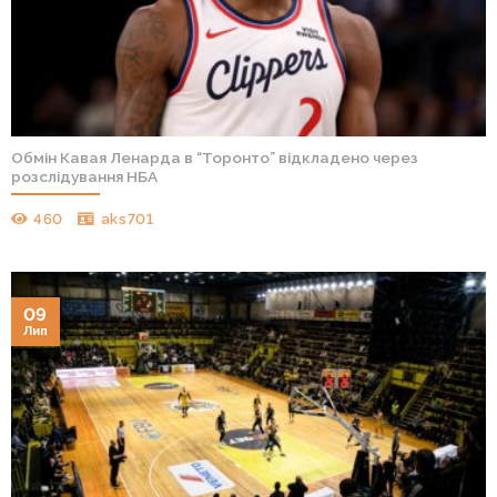
Обмін Кавая Ленарда в “Торонто” відкладено через
розслідування НБА
460
aks701
09
Лип