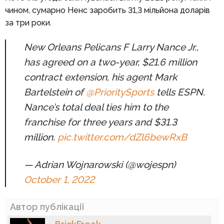
чином, сумарно Ненс заробить 31,3 мільйона доларів
за три роки.
New Orleans Pelicans F Larry Nance Jr.,
has agreed on a two-year, $21.6 million
contract extension, his agent Mark
Bartelstein of
@PrioritySports
tells ESPN.
Nance’s total deal ties him to the
franchise for three years and $31.3
million.
pic.twitter.com/dZl6bewRxB
— Adrian Wojnarowski (@wojespn)
October 1, 2022
Автор публікації