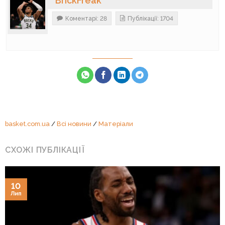
BrickFreak
Коментарі: 28
Публікації: 1704
basket.com.ua
/
Всі новини
/
Матеріали
СХОЖІ ПУБЛІКАЦІЇ
10
Лип