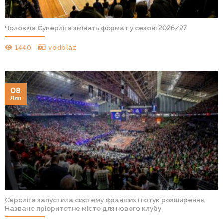
Чоловіча Суперліга змінить формат у сезоні 2026/27
1440
vodolaz
08
Лип
Євроліга запустила систему франшиз і готує розширення.
Назване пріоритетне місто для нового клубу