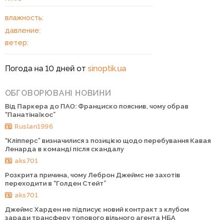
влажность:
давление:
ветер:
Погода на 10 дней от
sinoptik.ua
ОБГОВОРЮВАНІ НОВИНИ
Від Паркера до ПАО: Франциско пояснив, чому обрав
“Панатінаїкос”
Ruslan1996
“Кліпперс” визначилися з позицією щодо перебування Кавая
Ленарда в команді після скандалу
aks701
Розкрита причина, чому Леброн Джеймс не захотів
переходити в “Голден Стейт”
aks701
Джеймс Харден не підписує новий контракт з клубом
заради трансферу топового вільного агента НБА