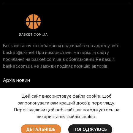
BASKET.COM.UA
Всі запитання та побажання надсилайте на адресу:
info-
basket@ukr.net
При використанні матеріалів сайту
посилання на basket.com.ua є обов'язковим. Редакція
basket.com.ua не завжди поділяє позицію авторів.
Архів новин
Реклама на сайті
Цей сайт використовує файли cookie, щоб
запропонувати вам кращий досвід перегляду.
Правила
Переглядаючи цей веб-сайт, ви погоджуєтесь на
використання файлів cookie.
1999 - 2026 © www.basket.com.ua
ДЕТАЛЬНІШЕ
ПОГОДЖУЮСЬ