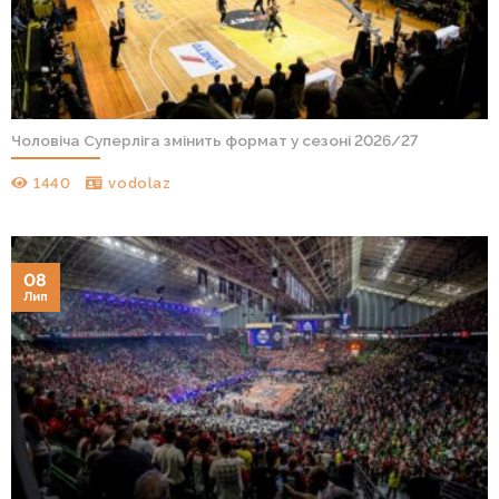
Чоловіча Суперліга змінить формат у сезоні 2026/27
1440
vodolaz
08
Лип