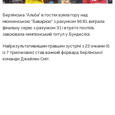
Берлінська “Альба” в гостях взяла гору над
мюнхенською “Баварією” з рахунком 96:81, виграла
фінальну серію з рахунком 3:1 і втретє поспіль
завоювала чемпіонський титул у Бундеслізі.
Найрезультативнішим гравцем зустрічі з 23 очками (6
із 7 триочкових) став важкий форвард берлінської
команди Джейлен Сміт.