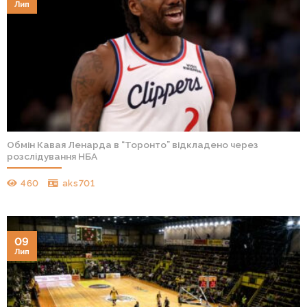
Лип
Обмін Кавая Ленарда в “Торонто” відкладено через
розслідування НБА
460
aks701
09
Лип