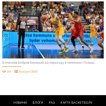
В’ячеслав Бобров близький до переходу в чемпіонат Польщі
26
Ruslan1996
НОВИНИ
БЛОГИ
FAQ
КАРТА БАСКЕТБОЛУ