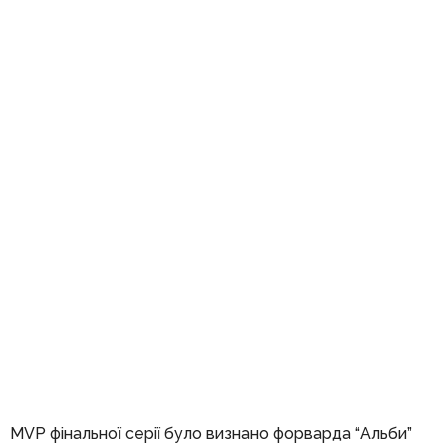
MVP фінальної серії було визнано форварда “Альби”