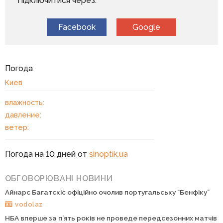
Підключитися через:
Facebook
Google
Погода
Киев
влажность:
давление:
ветер:
Погода на 10 дней от
sinoptik.ua
ОБГОВОРЮВАНІ НОВИНИ
Айнарс Багатскіс офіційно очолив португальську “Бенфіку”
vodolaz
НБА вперше за п’ять років не проведе передсезонних матчів