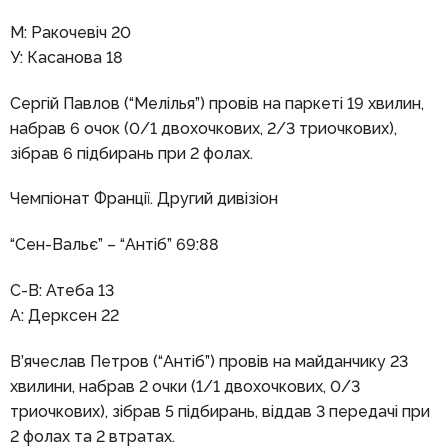
М: Ракочевіч 20
У: Касанова 18
Сергій Павлов (“Мелілья”) провів на паркеті 19 хвилин,
набрав 6 очок (0/1 двохочкових, 2/3 триочкових),
зібрав 6 підбирань при 2 фолах.
Чемпіонат Франції. Другий дивізіон
“Сен-Вальє” – “Антіб” 69:88
С-В: Атеба 13
А: Дерксен 22
В’ячеслав Петров (“Антіб”) провів на майданчику 23
хвилини, набрав 2 очки (1/1 двохочкових, 0/3
триочкових), зібрав 5 підбирань, віддав 3 передачі при
2 фолах та 2 втратах.