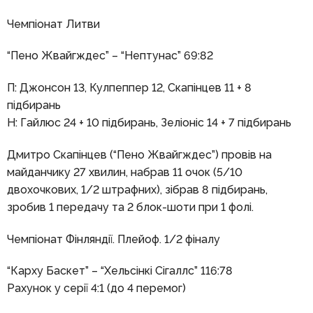
Чемпіонат Литви
“Пено Жвайгждес” – “Нептунас” 69:82
П: Джонсон 13, Кулпеппер 12, Скапінцев 11 + 8
підбирань
Н: Гайлюс 24 + 10 підбирань, Зеліоніс 14 + 7 підбирань
Дмитро Скапінцев (“Пено Жвайгждес”) провів на
майданчику 27 хвилин, набрав 11 очок (5/10
двохочкових, 1/2 штрафних), зібрав 8 підбирань,
зробив 1 передачу та 2 блок-шоти при 1 фолі.
Чемпіонат Фінляндії. Плейоф. 1/2 фіналу
“Карху Баскет” – “Хельсінкі Сігаллс” 116:78
Рахунок у серії 4:1 (до 4 перемог)