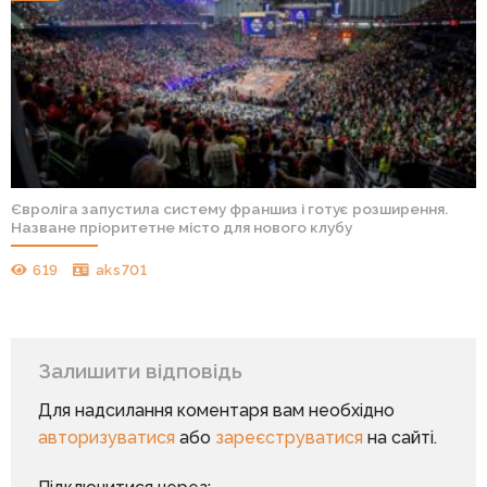
Євроліга запустила систему франшиз і готує розширення.
Назване пріоритетне місто для нового клубу
619
aks701
Залишити відповідь
Для надсилання коментаря вам необхідно
авторизуватися
або
зареєструватися
на сайті.