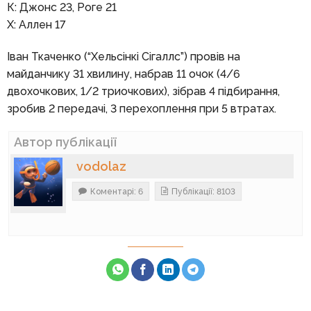
К: Джонс 23, Роге 21
Х: Аллен 17
Іван Ткаченко (“Хельсінкі Сігаллс”) провів на
майданчику 31 хвилину, набрав 11 очок (4/6
двохочкових, 1/2 триочкових), зібрав 4 підбирання,
зробив 2 передачі, 3 перехоплення при 5 втратах.
Автор публікації
vodolaz
Коментарі: 6
Публікації: 8103