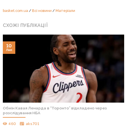
basket.com.ua
/
Всі новини
/
Матеріали
СХОЖІ ПУБЛІКАЦІЇ
10
Лип
Обмін Кавая Ленарда в “Торонто” відкладено через
розслідування НБА
460
aks701