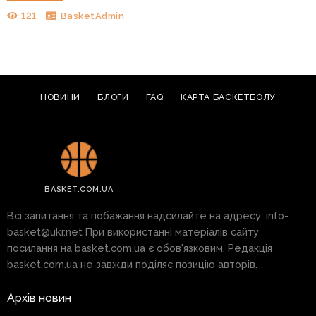
121
BasketAdmin
НОВИНИ
БЛОГИ
FAQ
КАРТА БАСКЕТБОЛУ
BASKET.COM.UA
Всі запитання та побажання надсилайте на адресу:
info-
basket@ukr.net
При використанні матеріалів сайту
посилання на basket.com.ua є обов'язковим. Редакція
basket.com.ua не завжди поділяє позицію авторів.
Архів новин