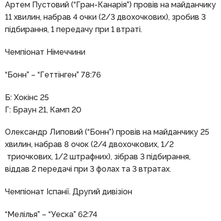
Артем Пустовий (“Гран-Канарія”) провів на майданчику
11 хвилин, набрав 4 очки (2/3 двохочкових), зробив 3
підбирання, 1 передачу при 1 втраті.
Чемпіонат Німеччини
“Бонн” – “Геттінген” 78:76
Б: Хокінс 25
Г: Браун 21, Камп 20
Олександр Липовий (“Бонн”) провів на майданчику 25
хвилин, набрав 8 очок (2/4 двохочкових, 1/2
триочкових, 1/2 штрафних), зібрав 3 підбирання,
віддав 2 передачі при 3 фолах та 3 втратах.
Чемпіонат Іспанії. Другий дивізіон
“Мелілья” – “Уеска” 62:74