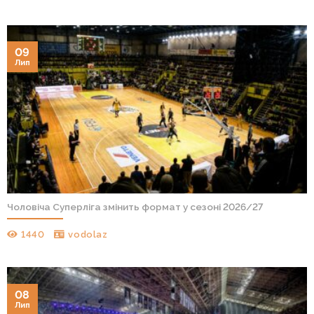
09
Лип
Чоловіча Суперліга змінить формат у сезоні 2026/27
1440
vodolaz
08
Лип