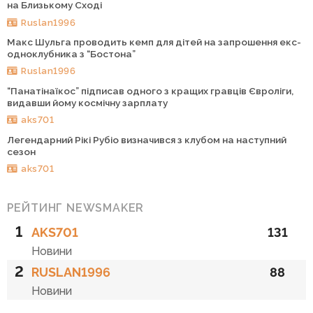
на Близькому Сході
Ruslan1996
Макс Шульга проводить кемп для дітей на запрошення екс-
одноклубника з “Бостона”
Ruslan1996
“Панатінаїкос” підписав одного з кращих гравців Євроліги,
видавши йому космічну зарплату
aks701
Легендарний Рікі Рубіо визначився з клубом на наступний
сезон
aks701
РЕЙТИНГ NEWSMAKER
1
AKS701
131
Новини
2
RUSLAN1996
88
Новини