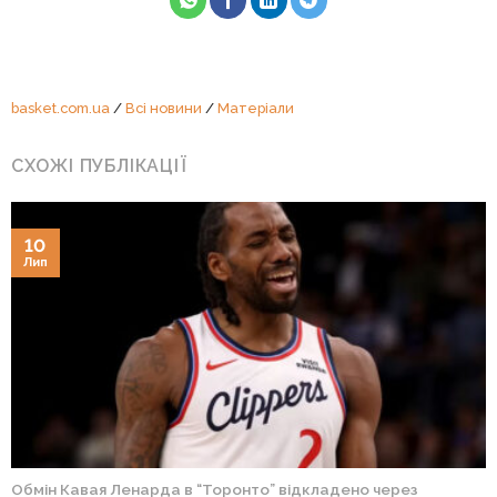
basket.com.ua
/
Всі новини
/
Матеріали
СХОЖІ ПУБЛІКАЦІЇ
10
Лип
Обмін Кавая Ленарда в “Торонто” відкладено через