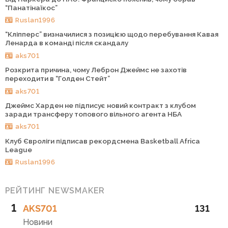
“Панатінаїкос”
Ruslan1996
“Кліпперс” визначилися з позицією щодо перебування Кавая
Ленарда в команді після скандалу
aks701
Розкрита причина, чому Леброн Джеймс не захотів
переходити в “Голден Стейт”
aks701
Джеймс Харден не підписує новий контракт з клубом
заради трансферу топового вільного агента НБА
aks701
Клуб Євроліги підписав рекордсмена Basketball Africa
League
Ruslan1996
РЕЙТИНГ NEWSMAKER
1
AKS701
131
Новини