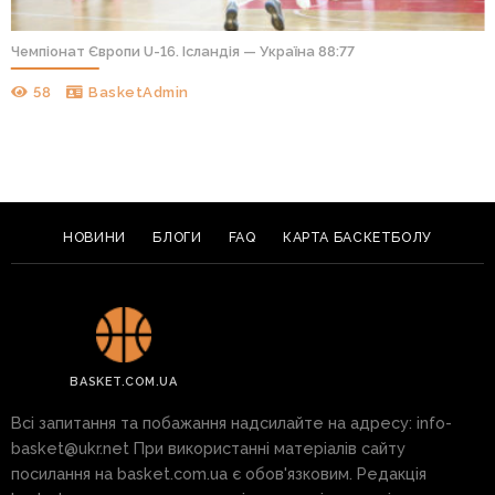
Чемпіонат Європи U-16. Ісландія — Україна 88:77
58
BasketAdmin
НОВИНИ
БЛОГИ
FAQ
КАРТА БАСКЕТБОЛУ
BASKET.COM.UA
Всі запитання та побажання надсилайте на адресу:
info-
basket@ukr.net
При використанні матеріалів сайту
посилання на basket.com.ua є обов'язковим. Редакція