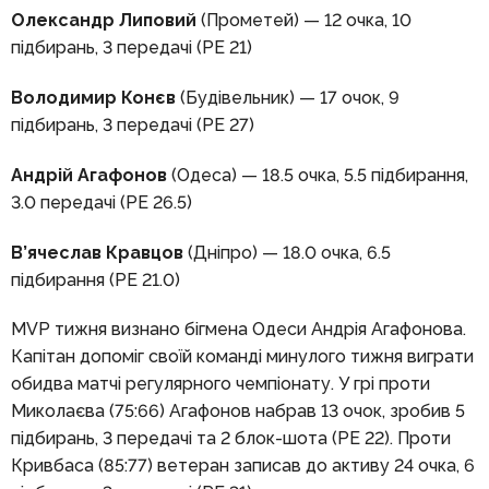
Олександр Липовий
(Прометей) — 12 очка, 10
підбирань, 3 передачі (РЕ 21)
Володимир Конєв
(Будівельник) — 17 очок, 9
підбирань, 3 передачі (РЕ 27)
Андрій Агафонов
(Одеса) — 18.5 очка, 5.5 підбирання,
3.0 передачі (РЕ 26.5)
В’ячеслав Кравцов
(Дніпро) — 18.0 очка, 6.5
підбирання (РЕ 21.0)
MVP тижня визнано бігмена Одеси Андрія Агафонова.
Капітан допоміг своїй команді минулого тижня виграти
обидва матчі регулярного чемпіонату. У грі проти
Миколаєва (75:66) Агафонов набрав 13 очок, зробив 5
підбирань, 3 передачі та 2 блок-шота (РЕ 22). Проти
Кривбаса (85:77) ветеран записав до активу 24 очка, 6