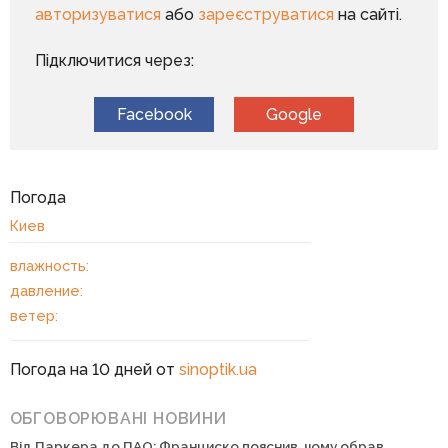
авторизуватися
або
зареєструватися
на сайті.
Підключитися через:
Facebook
Google
Погода
Киев
влажность:
давление:
ветер:
Погода на 10 дней от
sinoptik.ua
ОБГОВОРЮВАНІ НОВИНИ
Від Паркера до ПАО: Франциско пояснив, чому обрав