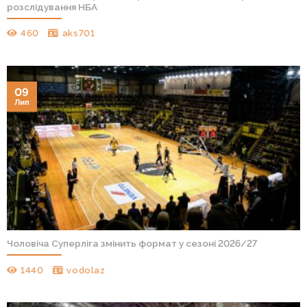
розслідування НБА
460
aks701
09
Лип
Чоловіча Суперліга змінить формат у сезоні 2026/27
1440
vodolaz