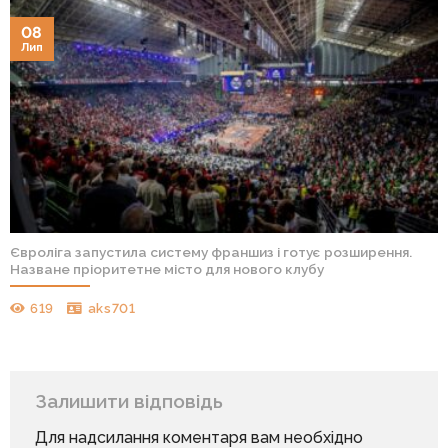
08
Лип
Євроліга запустила систему франшиз і готує розширення.
Назване пріоритетне місто для нового клубу
619
aks701
Залишити відповідь
Для надсилання коментаря вам необхідно