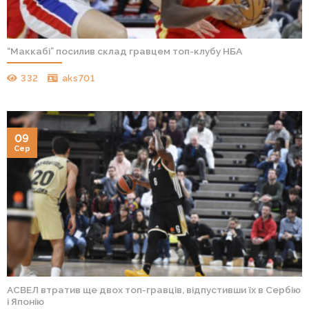
“Маккабі” посилив склад гравцем топ-клубу НБА
332
aks701
09
Сер
АСВЕЛ втратив ще двох топ-гравців, відпустивши їх в Сербію
і Японію