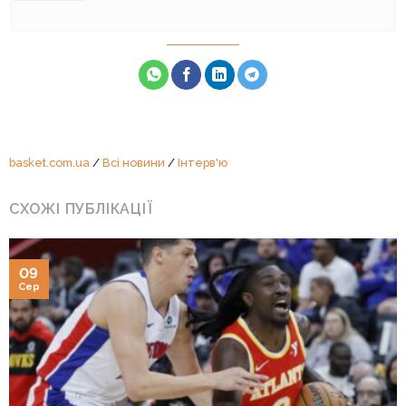
basket.com.ua
/
Всі новини
/
Інтерв'ю
СХОЖІ ПУБЛІКАЦІЇ
09
Сер