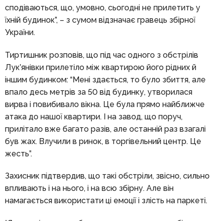
сподіваються, що, умовно, сьогодні не прилетить у
їхній будинок”, – з сумом відзначає гравець збірної
України.
Тиртишник розповів, що під час одного з обстрілів
Лук’янівки прилетіло між квартирою його рідних й
іншим будинком: “Мені здається, то було збиття, але
впало десь метрів за 50 від будинку, утворилася
вирва і повибивало вікна. Це була прямо найближче
атака до нашої квартири. І на завод, що поруч,
прилітало вже багато разів, але останній раз взагалі
був жах. Влучили в ринок, в торгівельний центр. Це
жесть”.
Захисник підтвердив, що такі обстріли, звісно, сильно
впливають і на нього, і на всю збірну. Але він
намагається використати ці емоції і злість на паркеті.