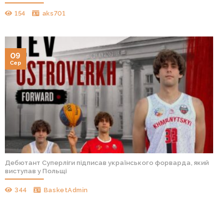
154
aks701
09
Сер
Дебютант Суперліги підписав українського форварда, який
виступав у Польщі
344
BasketAdmin