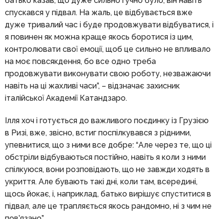
батько казав, що дуже сильно гучно було, він навіть
спускався у підвал. На жаль, це відбувається вже
дуже тривалий час і буде продовжувати відбуватися, і
я повинен як можна краще якось боротися із цим,
контролювати свої емоції, щоб це сильно не впливало
на моє повсякдення, бо все одно треба
продовжувати виконувати свою роботу, незважаючи
навіть на ці жахливі часи”, – відзначає захисник
італійської Академії Катандзаро.
Ілля хоч і готується до важливого поєдинку із Грузією
в Ризі, вже, звісно, встиг поспілкувався з рідними,
упевнитися, що з ними все добре: “Але через те, що ці
обстріли відбуваються постійно, навіть я коли з ними
спілкуюся, вони розповідають, що не завжди ходять в
укриття. Але бувають такі дні, коли там, всередині,
щось йокає, і, наприклад, батько вирішує спуститися в
підвал, але це трапляється якось рандомно, ні з чим не
пов’язано”.