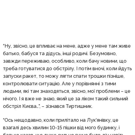
“Ну, звісно, це впливає на мене, адже у мене там живе
батько, бабуся та дідусь, інші родичі. Безумовно,
завжди переживаю, особливо, коли бачу новини, що
треба готуватися до обстрілу. І потім вночі, коли йдуть
запуски ракет, то можу лягти спати трошки пізніше,
контролювати ситуацію. Але у порівнянні з тими
людьми, які там знаходяться, звісно, мої проблеми – це
нічого. І я вже не знаю, який це за ліком такий сильний
обстріл Києва…”, – зізнався Тиртишник.
“Ось нещодавно, коли прилітало на Лук’янівку, це
взагалі десь хвилин 10-15 пішки від мого будинку, і