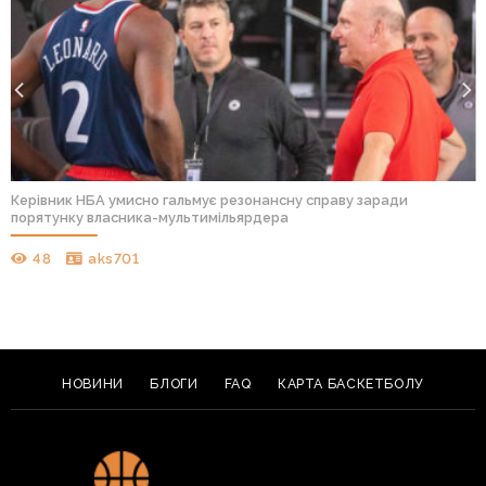
Керівник НБА умисно гальмує резонансну справу заради
порятунку власника-мультимільярдера
48
aks701
НОВИНИ
БЛОГИ
FAQ
КАРТА БАСКЕТБОЛУ