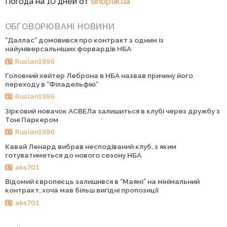
Погода на 10 дней от
sinoptik.ua
ОБГОВОРЮВАНІ НОВИНИ
“Даллас” домовився про контракт з одним із
найуніверсальніших форвардів НБА
Ruslan1996
Головний хейтер Леброна в НБА назвав причину його
переходу в “Філадельфію”
Ruslan1996
Зірковий новачок АСВЕЛа залишиться в клубі через дружбу з
Тоні Паркером
Ruslan1996
Кавай Ленард вибрав несподіваний клуб, з яким
готуватиметься до нового сезону НБА
aks701
Відомий європеєць залишився в “Маямі” на мінімальний
контракт, хоча мав більш вигідні пропозиції
aks701