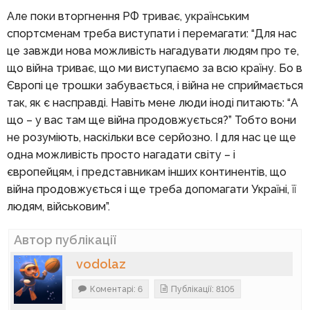
Але поки вторгнення РФ триває, українським
спортсменам треба виступати і перемагати: “Для нас
це завжди нова можливість нагадувати людям про те,
що війна триває, що ми виступаємо за всю країну. Бо в
Європі це трошки забувається, і війна не сприймається
так, як є насправді. Навіть мене люди іноді питають: “А
що – у вас там ще війна продовжується?” Тобто вони
не розуміють, наскільки все серйозно. І для нас це ще
одна можливість просто нагадати світу – і
європейцям, і представникам інших континентів, що
війна продовжується і ще треба допомагати Україні, її
людям, військовим”.
Автор публікації
vodolaz
Коментарі: 6
Публікації: 8105