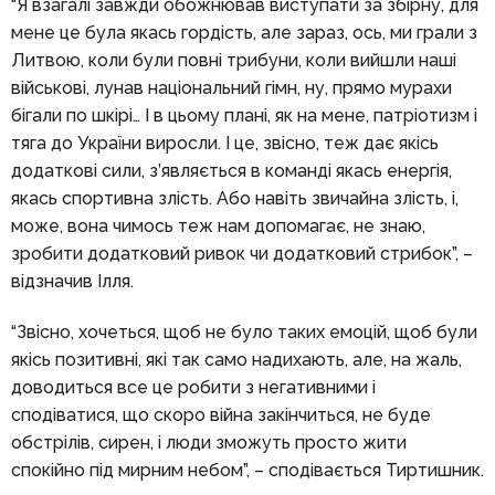
“Я взагалі завжди обожнював виступати за збірну, для
мене це була якась гордість, але зараз, ось, ми грали з
Литвою, коли були повні трибуни, коли вийшли наші
військові, лунав національний гімн, ну, прямо мурахи
бігали по шкірі… І в цьому плані, як на мене, патріотизм і
тяга до України виросли. І це, звісно, теж дає якісь
додаткові сили, з’являється в команді якась енергія,
якась спортивна злість. Або навіть звичайна злість, і,
може, вона чимось теж нам допомагає, не знаю,
зробити додатковий ривок чи додатковий стрибок”, –
відзначив Ілля.
“Звісно, хочеться, щоб не було таких емоцій, щоб були
якісь позитивні, які так само надихають, але, на жаль,
доводиться все це робити з негативними і
сподіватися, що скоро війна закінчиться, не буде
обстрілів, сирен, і люди зможуть просто жити
спокійно під мирним небом”, – сподівається Тиртишник.