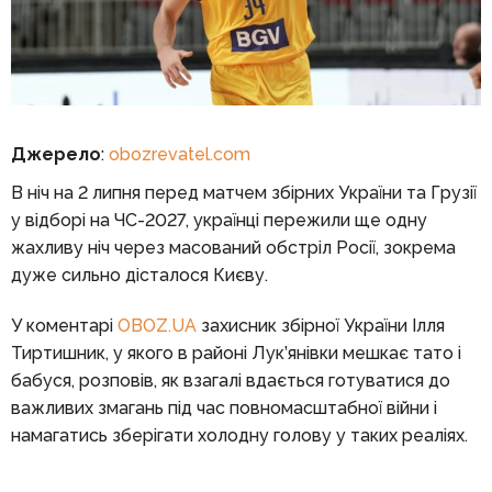
Джерело
:
obozrevatel.com
В ніч на 2 липня перед матчем збірних України та Грузії
у відборі на ЧС-2027, українці пережили ще одну
жахливу ніч через масований обстріл Росії, зокрема
дуже сильно дісталося Києву.
У коментарі
OBOZ.UA
захисник збірної України Ілля
Тиртишник, у якого в районі Лук’янівки мешкає тато і
бабуся, розповів, як взагалі вдається готуватися до
важливих змагань під час повномасштабної війни і
намагатись зберігати холодну голову у таких реаліях.