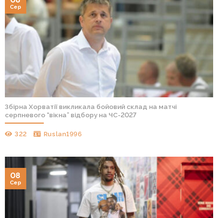
Сер
Збірна Хорватії викликала бойовий склад на матчі
серпневого “вікна” відбору на ЧС-2027
322
Ruslan1996
08
Сер