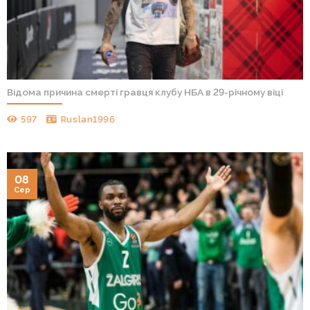
Відома причина смерті гравця клубу НБА в 29-річному віці
597
Ruslan1996
08
Сер