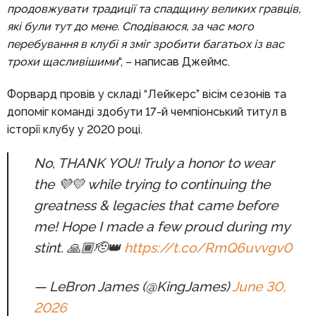
продовжувати традиції та спадщину великих гравців,
які були тут до мене. Сподіваюся, за час мого
перебування в клубі я зміг зробити багатьох із вас
трохи щасливішими
“, – написав Джеймс.
Форвард провів у складі “Лейкерс” вісім сезонів та
допоміг команді здобути 17-й чемпіонський титул в
історії клубу у 2020 році.
No, THANK YOU! Truly a honor to wear
the 💜💛 while trying to continuing the
greatness & legacies that came before
me! Hope I made a few proud during my
stint. 🙏🏾🫡👑
https://t.co/RmQ6uvvgv0
— LeBron James (@KingJames)
June 30,
2026