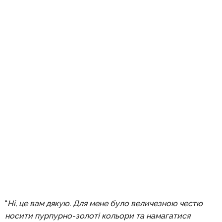
“
Ні, це вам дякую. Для мене було величезною честю
носити пурпурно-золоті кольори та намагатися