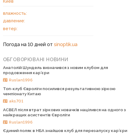
Киев
влажность:
давление:
ветер:
Погода на 10 дней от
sinoptik.ua
ОБГОВОРЮВАНІ НОВИНИ
Анатолій Шундель визначився з новим клубом для
продовження кар’єри
Ruslan1996
Топ-клуб Євроліги посилився результативною зіркою
чемпіонату Китаю
aks701
АСВЕЛ після втрат зіркових новачків націлився на одного з
найкращих асистентів Євроліги
Ruslan1996
Єдиний поляк в НБА знайшов клуб для перезапуску кар’єри