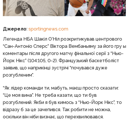
Джерело
:
sportingnews.com
Легенда НБА Шакіл О’Ніл розкритикував центрового
“Сан-Антоніо Сперс” Віктора Вембаньяму за його гру ы
коментары після другого матчу фінальної серії з “Нью-
Йорк Нікс” (104:105, 0-2). Французький баскетболіст
заявив, що наприкінці зустрічі “почувався дуже
розгубленим”.
“Як лідер команди ти, мабуть, маєш просто сказати:
“Це моя вина”. Не треба казати, що ти був
розгублений. Якби я був кимось з “Нью-Йорк Нікс”, то
відразу б за це зачепився. Так робити не можна,
оскільки він ніби визнає, що перехвилювався.