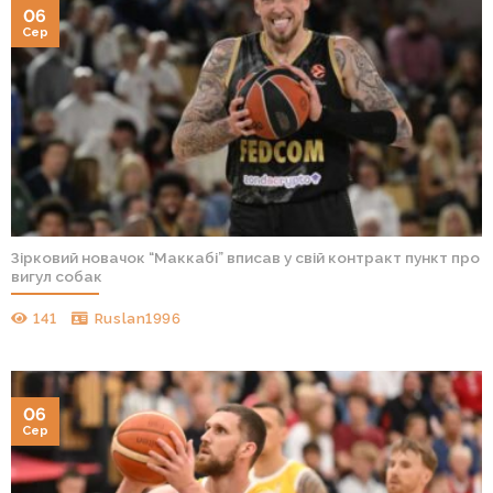
06
Сер
Зірковий новачок “Маккабі” вписав у свій контракт пункт про
вигул собак
141
Ruslan1996
06
Сер