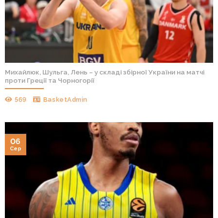
Михайлюк, Шульга, Лень – у складі збірної України на матчі
проти Греції та Чорногорії
569
BasketAdmin
06
Сер