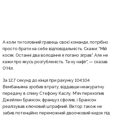
А коли ти головний гравець своєї команди, потрібно
просто брати на себе відповідальність. Скажи: “Мій
косяк. Останні два володіння я погано зіграв”. Але не
кажи про якусь розгубленість. Та ну нафіг”, — сказав
О’Ніл.
За 12,7 секунд до кінця при рахунку 104:104
Вембаньяма зробив втрату, віддавши неакуратну
передачу в спину Стефону Каслу. М’яч перехопив
Джейлен Брансон, француз сфолив, і Брансон
реалізував ключовий штрафний. Віктор також не
забив потенційно переможний двоочковий кидок під