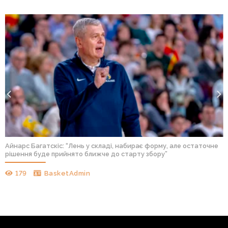
Айнарс Багатскіс: “Лень у складі, набирає форму, але остаточне
рішення буде прийнято ближче до старту збору”
179
BasketAdmin