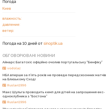
Погода
Киев
влажность:
давление:
ветер:
Погода на 10 дней от
sinoptik.ua
ОБГОВОРЮВАНІ НОВИНИ
Айнарс Багатскіс офіційно очолив португальську “Бенфіку”
vodolaz
НБА вперше за п’ять років не проведе передсезонних матчів
на Близькому Сході
Ruslan1996
Макс Шульга проводить кемп для дітей на запрошення екс-
одноклубника з “Бостона”
Ruslan1996
“Панатінаїкос” підписав одного з кращих гравців Євроліги,