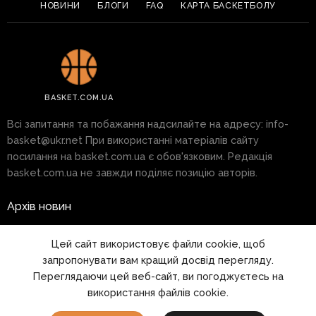
НОВИНИ
БЛОГИ
FAQ
КАРТА БАСКЕТБОЛУ
BASKET.COM.UA
Всі запитання та побажання надсилайте на адресу:
info-
basket@ukr.net
При використанні матеріалів сайту
посилання на basket.com.ua є обов'язковим. Редакція
basket.com.ua не завжди поділяє позицію авторів.
Архів новин
Реклама на сайті
Цей сайт використовує файли cookie, щоб
запропонувати вам кращий досвід перегляду.
Правила
Переглядаючи цей веб-сайт, ви погоджуєтесь на
використання файлів cookie.