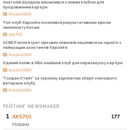
Анатолій Шундель визначився з новим клубом для
продовження кар’єри
Ruslan1996
Топ-клуб Євроліги посилився результативною зіркою
чемпіонату Китаю
aks701
АСВЕЛ після втрат зіркових новачків націлився на одного з
найкращих асистентів Євроліги
Ruslan1996
Єдиний поляк в НБА знайшов клуб для перезапуску кар’єри
Ruslan1996
“Голден Стейт” за скромну зарплатню зберіг ключового
ветерана клубу
Ruslan1996
РЕЙТИНГ NEWSMAKER
1
AKS701
177
Новини