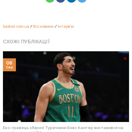
basket.com.ua
/
Всі новини
/
Інтерв'ю
СХОЖІ ПУБЛІКАЦІЇ
08
Сер
Екс-гравець збірної Туреччини Енес Кантер виставився на