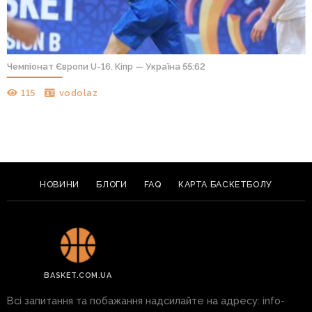
Чемпіонат Європи U-16. Кіпр — Україна 55:62
115
vodolaz
НОВИНИ
БЛОГИ
FAQ
КАРТА БАСКЕТБОЛУ
BASKET.COM.UA
Всі запитання та побажання надсилайте на адресу:
info-