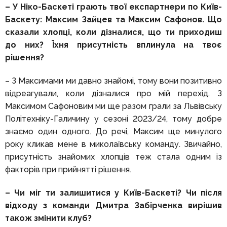
– У Ніко-Баскеті грають твої експартнери по Київ-
Баскету: Максим Зайцев та Максим Сафонов. Що
сказали хлопці, коли дізналися, що ти приходиш
до них? Їхня присутність вплинула на твоє
рішення?
– З Максимами ми давно знайомі, тому вони позитивно
відреагували, коли дізналися про мій перехід. З
Максимом Сафоновим ми ще разом грали за Львівську
Політехніку-Галичину у сезоні 2023/24, тому добре
знаємо один одного. До речі, Максим ще минулого
року кликав мене в миколаївську команду. Звичайно,
присутність знайомих хлопців теж стала одним із
факторів при прийнятті рішення.
– Чи міг ти залишитися у Київ-Баскеті? Чи після
відходу з команди Дмитра Забірченка вирішив
також змінити клуб?