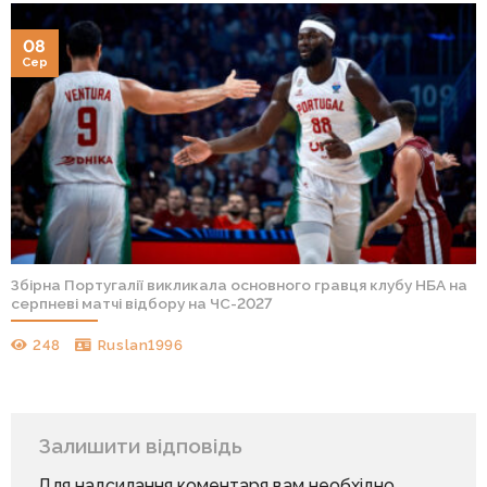
08
Сер
Збірна Португалії викликала основного гравця клубу НБА на
серпневі матчі відбору на ЧС-2027
248
Ruslan1996
Залишити відповідь
Для надсилання коментаря вам необхідно