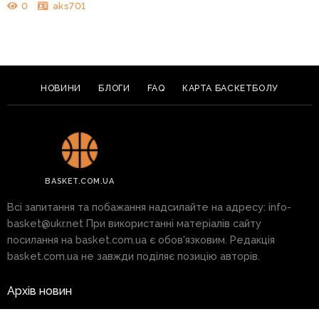
0
aks701
НОВИНИ
БЛОГИ
FAQ
КАРТА БАСКЕТБОЛУ
BASKET.COM.UA
Всі запитання та побажання надсилайте на адресу:
info-
basket@ukr.net
При використанні матеріалів сайту
посилання на basket.com.ua є обов'язковим. Редакція
basket.com.ua не завжди поділяє позицію авторів.
Архів новин