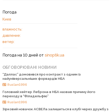
Погода
Киев
влажность:
давление:
ветер:
Погода на 10 дней от
sinoptik.ua
ОБГОВОРЮВАНІ НОВИНИ
“Даллас” домовився про контракт з одним із
найуніверсальніших форвардів НБА
Ruslan1996
Головний хейтер Леброна в НБА назвав причину його
переходу в “Філадельфію”
Ruslan1996
Зірковий новачок АСВЕЛа залишиться в клубі через дружбу з