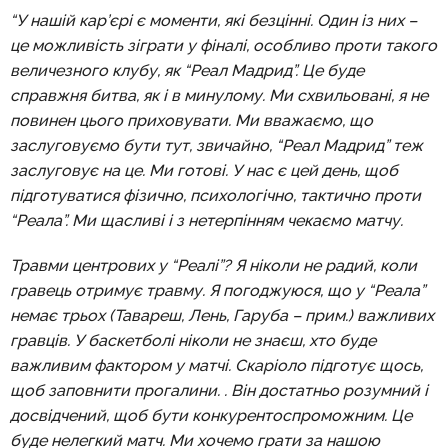
“У нашій кар’єрі є моменти, які безцінні. Один із них –
це можливість зіграти у фіналі, особливо проти такого
величезного клубу, як “Реал Мадрид”. Це буде
справжня битва, як і в минулому. Ми схвильовані, я не
повинен цього приховувати. Ми вважаємо, що
заслуговуємо бути тут, звичайно, “Реал Мадрид” теж
заслуговує на це. Ми готові. У нас є цей день, щоб
підготуватися фізично, психологічно, тактично проти
“Реала”. Ми щасливі і з нетерпінням чекаємо матчу.
Травми центрових у “Реалі”?
Я ніколи не радий, коли
гравець отримує травму. Я погоджуюся, що у “Реала”
немає трьох (Тавареш, Лень, Гаруба – прим.) важливих
гравців. У баскетболі ніколи не знаєш, хто буде
важливим фактором у матчі. Скаріоло підготує щось,
щоб заповнити прогалини. . Він достатньо розумний і
досвідчений, щоб бути конкурентоспроможним. Це
буде нелегкий матч. Ми хочемо грати за нашою