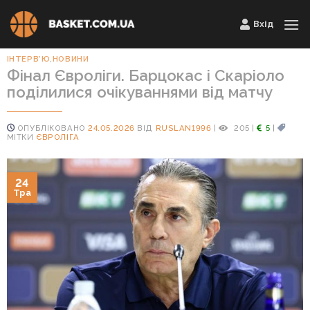
Skip
Вхід
to
content
ІНТЕРВ'Ю
,
НОВИНИ
Фінал Євроліги. Барцокас і Скаріоло
поділилися очікуваннями від матчу
ОПУБЛІКОВАНО
24.05.2026
ВІД
RUSLAN1996
|
205
|
5
|
МІТКИ
ЄВРОЛІГА
24
Тра