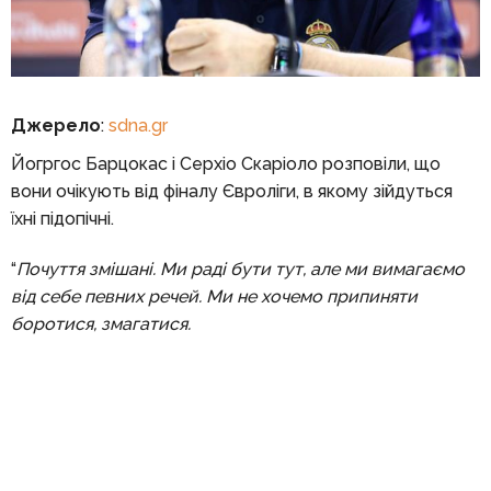
Джерело
:
sdna.gr
Йогргос Барцокас і Серхіо Скаріоло розповіли, що
вони очікують від фіналу Євроліги, в якому зійдуться
їхні підопічні.
“
Почуття змішані. Ми раді бути тут, але ми вимагаємо
від себе певних речей. Ми не хочемо припиняти
боротися, змагатися.