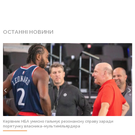
ОСТАННІ НОВИНИ
Керівник НБА умисно гальмує резонансну справу заради
порятунку власника-мультимільярдера