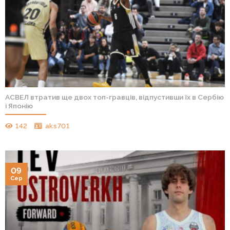
АСВЕЛ втратив ще двох топ-гравців, відпустивши їх в Сербію
і Японію
142
aks701
09
Сер