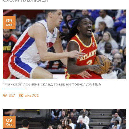
СХОЖІ ПУБЛІКАЦІЇ
09
Сер
“Маккабі” посилив склад гравцем топ-клубу НБА
317
aks701
09
Сер