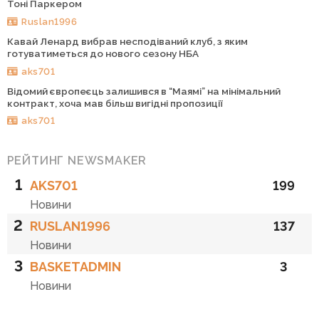
Тоні Паркером
Ruslan1996
Кавай Ленард вибрав несподіваний клуб, з яким
готуватиметься до нового сезону НБА
aks701
Відомий європеєць залишився в “Маямі” на мінімальний
контракт, хоча мав більш вигідні пропозиції
aks701
РЕЙТИНГ NEWSMAKER
1
AKS701
199
Новини
2
RUSLAN1996
137
Новини
3
BASKETADMIN
3
Новини