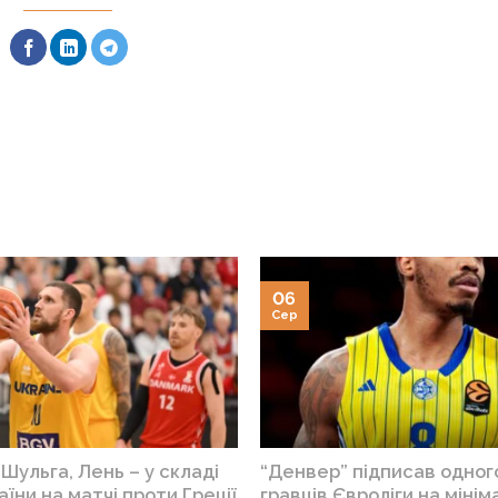
06
Сер
Шульга, Лень – у складі
“Денвер” підписав одног
аїни на матчі проти Греції
гравців Євроліги на міні