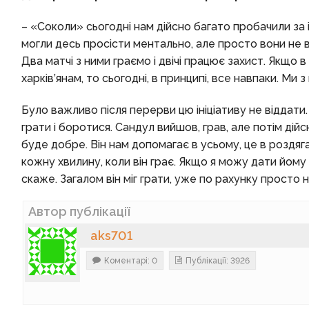
– «Соколи» сьогодні нам дійсно багато пробачили за 
могли десь просісти ментально, але просто вони не в
Два матчі з ними граємо і двічі працює захист. Якщо в
харків’янам, то сьогодні, в принципі, все навпаки. Ми з
Було важливо після перерви цю ініціативу не віддати.
грати і боротися. Сандул вийшов, грав, але потім дій
буде добре. Він нам допомагає в усьому, це в роздяга
кожну хвилину, коли він грає. Якщо я можу дати йому
скаже. Загалом він міг грати, уже по рахунку просто 
Автор публікації
aks701
Коментарі: 0
Публікації: 3926