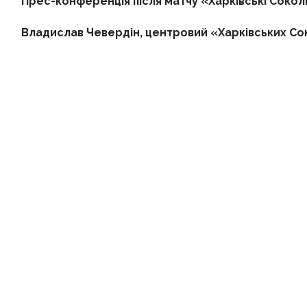
Прес-конференція після матчу «Харківські Сокол
Владислав Чевердін, центровий «Харківських Сок