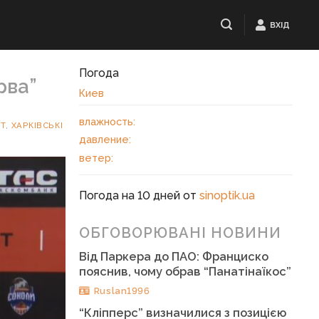
ВХІД
Погода
рва”
Киев
влажность:
ЕТ
,
ХАРКІВСЬКІ
давление:
ветер:
Погода на 10 дней от
sinoptik.ua
ОБГОВОРЮВАНІ НОВИНИ
Від Паркера до ПАО: Франциско
пояснив, чому обрав “Панатінаїкос”
Ruslan1996
“Кліпперс” визначилися з позицією