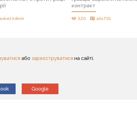
рії
контракт
asketAdmin
320
aks701
зуватися
або
зареєструватися
на сайті.
book
Google