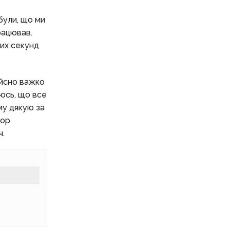
були, що ми
рацював.
ших секунд
ійсно важко
аюсь, що все
му дякую за
тор
ч.