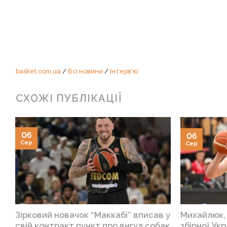
basket.com.ua
/
Всі новини
/
Інтерв'ю
СХОЖІ ПУБЛІКАЦІЇ
06
06
Сер
Сер
Зірковий новачок “Маккабі” вписав у
Михайлюк, 
свій контракт пункт про вигул собак
збірної Укр