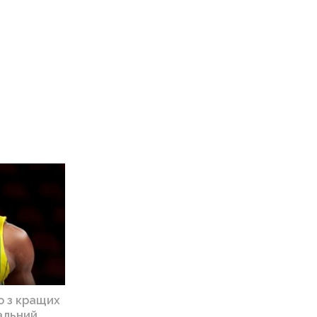
о з кращих
мальний