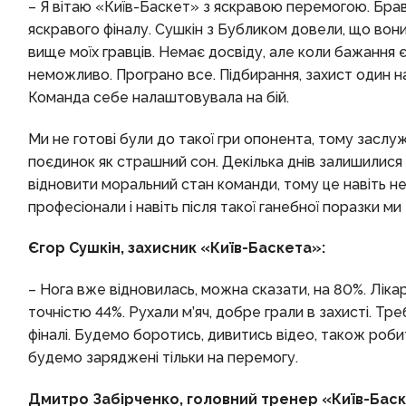
– Я вітаю «Київ-Баскет» з яскравою перемогою. Брав
яскравого фіналу. Сушкін з Бубликом довели, що вони 
вище моїх гравців. Немає досвіду, але коли бажання є,
неможливо. Програно все. Підбирання, захист один на
Команда себе налаштовувала на бій.
Ми не готові були до такої гри опонента, тому заслу
поєдинок як страшний сон. Декілька днів залишилися 
відновити моральний стан команди, тому це навіть не 
професіонали і навіть після такої ганебної поразки м
Єгор Сушкін, захисник «Київ-Баскета»:
– Нога вже відновилась, можна сказати, на 80%. Ліка
точністю 44%. Рухали м’яч, добре грали в захисті. Тр
фіналі. Будемо боротись, дивитись відео, також роби
будемо заряджені тільки на перемогу.
Дмитро Забірченко, головний тренер «Київ-Баск