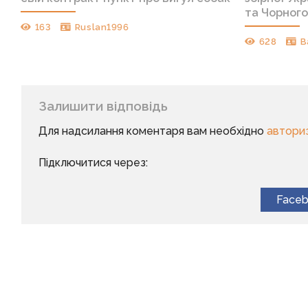
та Чорного
163
Ruslan1996
628
B
Залишити відповідь
Для надсилання коментаря вам необхідно
автори
Підключитися через:
Face