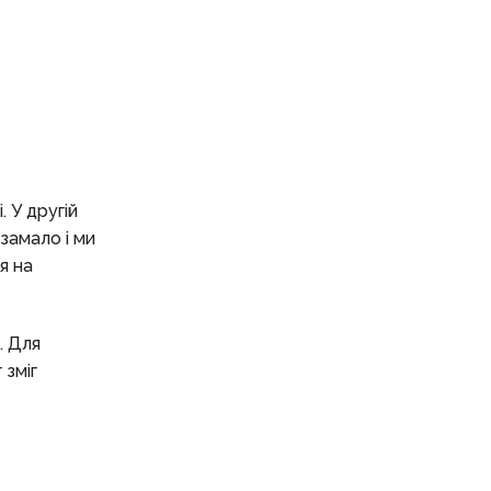
 У другій
замало і ми
я на
. Для
 зміг