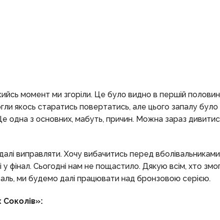
ийсь момент ми згоріли. Це було видно в першій половині.
гли якось старатись повертатись, але цього запалу було 
Це одна з основних, мабуть, причин. Можна зараз дивитис
е далі виправляти. Хочу вибачитись перед вболівальниками
 у фінал. Сьогодні нам не пощастило. Дякую всім, хто змог
а жаль, ми будемо далі працювати над бронзовою серією.
 Соколів»: