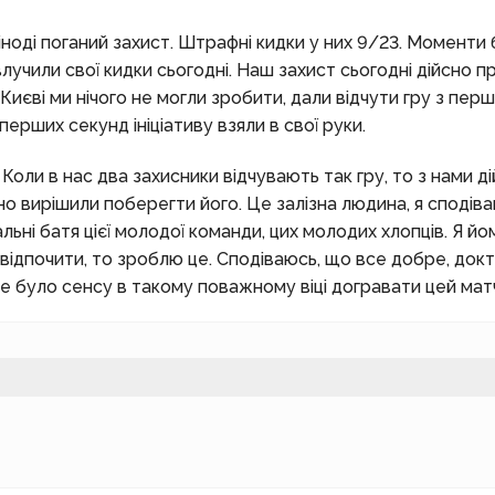
іноді поганий захист. Штрафні кидки у них 9/23. Моменти 
лучили свої кидки сьогодні. Наш захист сьогодні дійсно п
 Києві ми нічого не могли зробити, дали відчути гру з пер
 перших секунд ініціативу взяли в свої руки.
 Коли в нас два захисники відчувають так гру, то з нами д
сно вирішили поберегти його. Це залізна людина, я сподів
льні батя цієї молодої команди, цих молодих хлопців. Я йо
 відпочити, то зроблю це. Сподіваюсь, що все добре, док
не було сенсу в такому поважному віці догравати цей мат