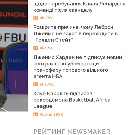
щодо перебування Кавая Ленарда в
команді після скандалу
aks701
Розкрита причина, чому Леброн
Джеймс не захотів переходити в
“Голден Стейт”
aks701
Джеймс Харден не підписує новий
контракт з клубом заради
трансферу топового вільного
агента НБА
aks701
Клуб Євроліги підписав
рекордсмена Basketball Africa
League
Ruslan1996
РЕЙТИНГ NEWSMAKER