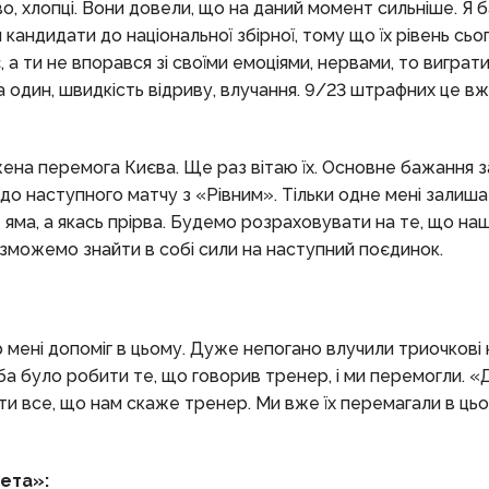
о, хлопці. Вони довели, що на даний момент сильніше. Я
кандидати до національної збірної, тому що їх рівень сьо
 а ти не впорався зі своїми емоціями, нервами, то виграт
 один, швидкість відриву, влучання. 9/23 штрафних це вж
жена перемога Києва. Ще раз вітаю їх. Основне бажання 
до наступного матчу з «Рівним». Тільки одне мені залиша
яма, а якась прірва. Будемо розраховувати на те, що наші
и зможемо знайти в собі сили на наступний поєдинок.
р мені допоміг в цьому. Дуже непогано влучили триочкові 
еба було робити те, що говорив тренер, і ми перемогли. «
ти все, що нам скаже тренер. Ми вже їх перемагали в цьом
ета»: