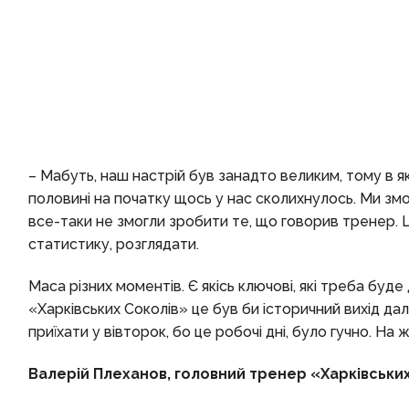
– Мабуть, наш настрій був занадто великим, тому в як
половині на початку щось у нас сколихнулось. Ми змо
все-таки не змогли зробити те, що говорив тренер. 
статистику, розглядати.
Маса різних моментів. Є якісь ключові, які треба буд
«Харківських Соколів» це був би історичний вихід далі
приїхати у вівторок, бо це робочі дні, було гучно. Н
Валерій Плеханов, головний тренер «Харківських