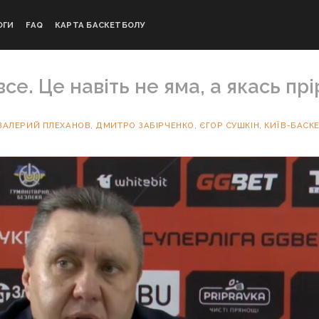
ОГИ
FAQ
КАРТА БАСКЕТБОЛУ
е. Це навіть не яма, а якась прі
ВАЛЕРИЙ ПЛЕХАНОВ
,
ДМИТРО ЗАБІРЧЕНКО
,
ЄГОР СУШКІН
,
КИЇВ-БАСК