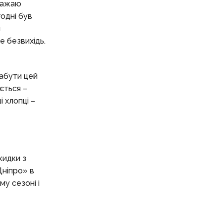
 бажаю
годні був
и
е безвихідь.
забути цей
ється –
 хлопці –
кидки з
Дніпро» в
у сезоні і