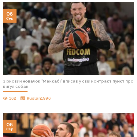
06
Сер
Зірковий новачок “Маккабі” вписав у свій контракт пункт про
вигул собак
162
Ruslan1996
06
Сер