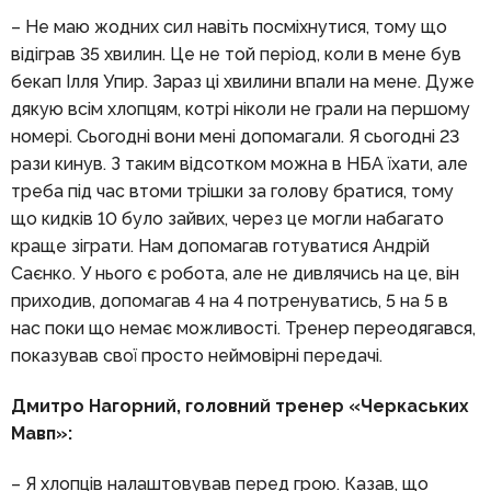
– Не маю жодних сил навіть посміхнутися, тому що
відіграв 35 хвилин. Це не той період, коли в мене був
бекап Ілля Упир. Зараз ці хвилини впали на мене. Дуже
дякую всім хлопцям, котрі ніколи не грали на першому
номері. Сьогодні вони мені допомагали. Я сьогодні 23
рази кинув. З таким відсотком можна в НБА їхати, але
треба під час втоми трішки за голову братися, тому
що кидків 10 було зайвих, через це могли набагато
краще зіграти. Нам допомагав готуватися Андрій
Саєнко. У нього є робота, але не дивлячись на це, він
приходив, допомагав 4 на 4 потренуватись, 5 на 5 в
нас поки що немає можливості. Тренер переодягався,
показував свої просто неймовірні передачі.
Дмитро Нагорний, головний тренер «Черкаських
Мавп»:
– Я хлопців налаштовував перед грою. Казав, що