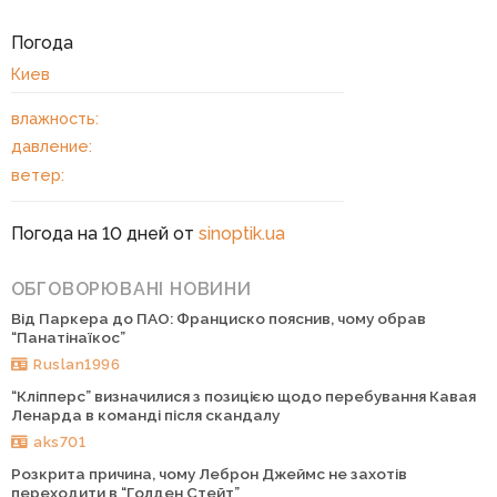
Погода
Киев
влажность:
давление:
ветер:
Погода на 10 дней от
sinoptik.ua
ОБГОВОРЮВАНІ НОВИНИ
Від Паркера до ПАО: Франциско пояснив, чому обрав
“Панатінаїкос”
Ruslan1996
“Кліпперс” визначилися з позицією щодо перебування Кавая
Ленарда в команді після скандалу
aks701
Розкрита причина, чому Леброн Джеймс не захотів
переходити в “Голден Стейт”