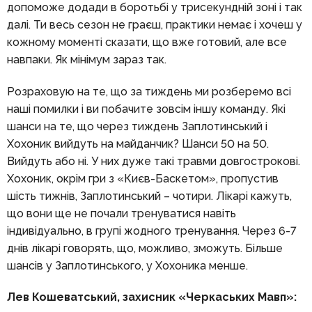
допоможе додади в боротьбі у трисекундній зоні і так
далі. Ти весь сезон не граєш, практики немає і хочеш у
кожному моменті сказати, що вже готовий, але все
навпаки. Як мінімум зараз так.
Розраховую на те, що за тиждень ми розберемо всі
наші помилки і ви побачите зовсім іншу команду. Які
шанси на те, що через тиждень Заплотинський і
Хохоник вийдуть на майданчик? Шанси 50 на 50.
Вийдуть або ні. У них дуже такі травми довгострокові.
Хохоник, окрім гри з «Києв-Баскетом», пропустив
шість тижнів, Заплотинський – чотири. Лікарі кажуть,
що вони ще не почали тренуватися навіть
індивідуально, в групі жодного тренування. Через 6-7
днів лікарі говорять, що, можливо, зможуть. Більше
шансів у Заплотинського, у Хохоника менше.
Лев Кошеватський, захисник «Черкаських Мавп»: