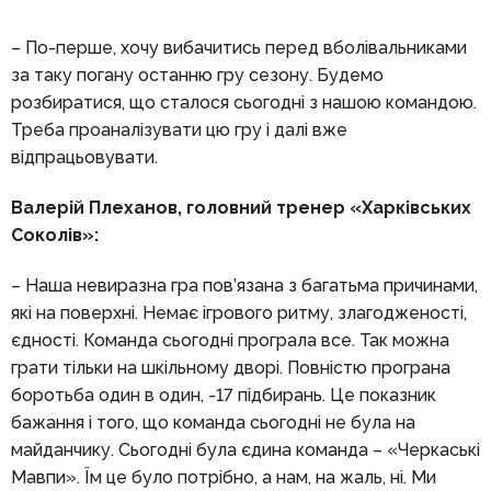
– По-перше, хочу вибачитись перед вболівальниками
за таку погану останню гру сезону. Будемо
розбиратися, що сталося сьогодні з нашою командою.
Треба проаналізувати цю гру і далі вже
відпрацьовувати.
Валерій Плеханов, головний тренер «Харківських
Соколів»:
– Наша невиразна гра пов’язана з багатьма причинами,
які на поверхні. Немає ігрового ритму, злагодженості,
єдності. Команда сьогодні програла все. Так можна
грати тільки на шкільному дворі. Повністю програна
боротьба один в один, -17 підбирань. Це показник
бажання і того, що команда сьогодні не була на
майданчику. Сьогодні була єдина команда – «Черкаські
Мавпи». Їм це було потрібно, а нам, на жаль, ні. Ми