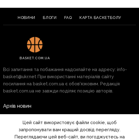
НОВИНИ
БЛОГИ
FAQ
КАРТА БАСКЕТБОЛУ
BASKET.COM.UA
Всі запитання та побажання надсилайте на адресу:
info-
basket@ukr.net
При використанні матеріалів сайту
посилання на basket.com.ua є обов'язковим. Редакція
basket.com.ua не завжди поділяє позицію авторів.
Архів новин
Реклама на сайті
Цей сайт використовує файли cookie, щоб
запропонувати вам кращий досвід перегляду.
Правила
Переглядаючи цей веб-сайт, ви погоджуєтесь на