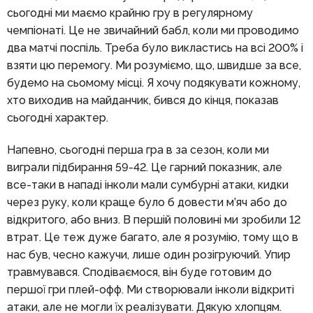
сьогодні ми маємо крайню гру в регулярному
чемпіонаті. Це не звичайний бабл, коли ми проводимо
два матчі поспіль. Треба було викластись на всі 200% і
взяти цю перемогу. Ми розуміємо, що, швидше за все,
будемо на сьомому місці. Я хочу подякувати кожному,
хто виходив на майданчик, бився до кінця, показав
сьогодні характер.
Напевно, сьогодні перша гра в за сезон, коли ми
виграли підбирання 59-42. Це гарний показник, але
все-таки в нападі інколи мали сумбурні атаки, кидки
через руку, коли краще було б довести м’яч або до
відкритого, або вниз. В першій половині ми зробили 12
втрат. Це теж дуже багато, але я розумію, тому що в
нас був, чесно кажучи, лише один розігруючий. Упир
травмувався. Сподіваємося, він буде готовим до
першої гри плей-офф. Ми створювали інколи відкриті
атаки, але не могли їх реалізувати. Дякую хлопцям.