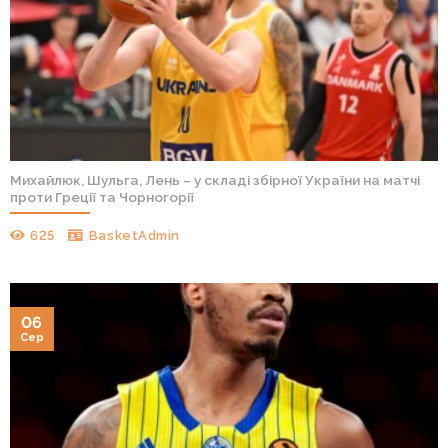
Михайлюк, Шульга, Лень – у складі збірної України на матчі
проти Греції та Чорногорії
625
BasketAdmin
06
Сер