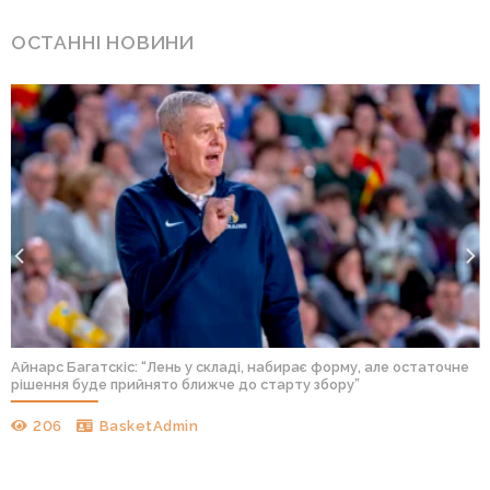
ОСТАННІ НОВИНИ
Айнарс Багатскіс: “Лень у складі, набирає форму, але остаточне
рішення буде прийнято ближче до старту збору”
206
BasketAdmin