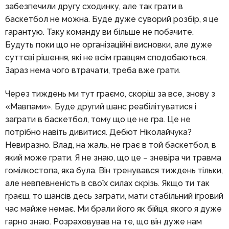
забезпечили другу сходинку, але так грати в
баскетбол не можна. Буде дуже суворий розбір, я це
гарантую. Таку команду ви більше не побачите.
Будуть поки що не організаційні висновки, але дуже
суттєві рішення, які не всім гравцям сподобаються.
Зараз нема чого втрачати, треба вже грати.
Через тиждень ми тут граємо, скоріш за все, знову з
«Мавпами». Буде другий шанс реабілітуватися і
заграти в баскетбол, тому що це не гра. Це не
потрібно навіть дивитися. Дебют Ніколайчука?
Невиразно. Влад, на жаль, не грає в той баскетбол, в
який може грати. Я не знаю, що це – зневіра чи травма
гомілкостопа, яка була. Він тренувався тиждень тільки,
але невпевненість в своїх силах скрізь. Якщо ти так
граєш, то шансів десь заграти, мати стабільний ігровий
час майже немає. Ми брали його як бійця, якого я дуже
гарно знаю. Розраховував на те, що він дуже нам