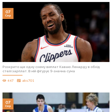
07
Сер
Розкрито ще одну схему виплат Каваю Ленарду в обхід
стелі зарплат. В ній фігурує 9-значна сума
447
aks701
07
Сер