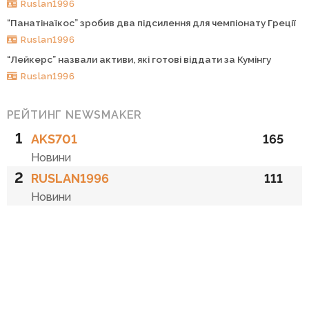
Ruslan1996
“Панатінаїкос” зробив два підсилення для чемпіонату Греції
Ruslan1996
“Лейкерс” назвали активи, які готові віддати за Кумінгу
Ruslan1996
РЕЙТИНГ NEWSMAKER
1
AKS701
165
Новини
2
RUSLAN1996
111
Новини