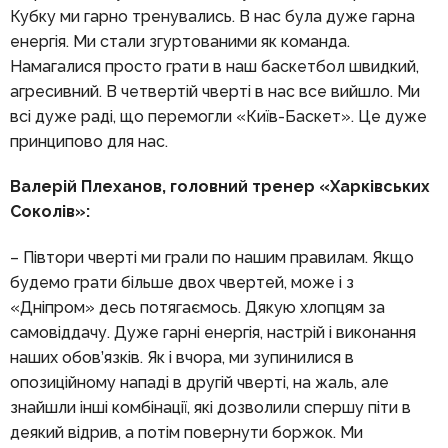
Кубку ми гарно тренувались. В нас була дуже гарна
енергія. Ми стали згуртованими як команда.
Намагалися просто грати в наш баскетбол швидкий,
агресивний. В четвертій чверті в нас все вийшло. Ми
всі дуже раді, що перемогли «Київ-Баскет». Це дуже
принципово для нас.
Валерій Плеханов, головний тренер «Харківських
Соколів»:
– Півтори чверті ми грали по нашим правилам. Якщо
будемо грати більше двох чвертей, може і з
«Дніпром» десь потягаємось. Дякую хлопцям за
самовіддачу. Дуже гарні енергія, настрій і виконання
наших обов’язків. Як і вчора, ми зупинилися в
опозиційному нападі в другій чверті, на жаль, але
знайшли інші комбінації, які дозволили спершу піти в
деякий відрив, а потім повернути боржок. Ми