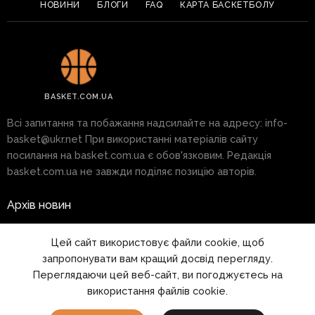
НОВИНИ
БЛОГИ
FAQ
КАРТА БАСКЕТБОЛУ
BASKET.COM.UA
Всі запитання та побажання надсилайте на адресу:
info-
basket@ukr.net
При використанні матеріалів сайту
посилання на basket.com.ua є обов'язковим. Редакція
basket.com.ua не завжди поділяє позицію авторів.
Архів новин
Реклама на сайті
Цей сайт використовує файли cookie, щоб
запропонувати вам кращий досвід перегляду.
Правила
Переглядаючи цей веб-сайт, ви погоджуєтесь на
використання файлів cookie.