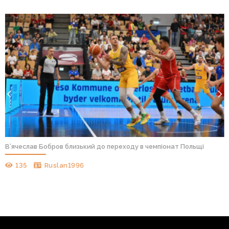
В’ячеслав Бобров близький до переходу в чемпіонат Польщі
135
Ruslan1996