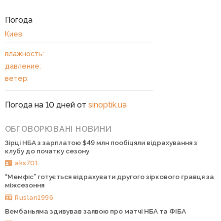
Погода
Киев
влажность:
давление:
ветер:
Погода на 10 дней от
sinoptik.ua
ОБГОВОРЮВАНІ НОВИНИ
Зірці НБА з зарплатою $49 млн пообіцяли відрахування з
клубу до початку сезону
aks701
“Мемфіс” готується відрахувати другого зіркового гравця за
міжсезоння
Ruslan1996
Вембаньяма здивував заявою про матчі НБА та ФІБА