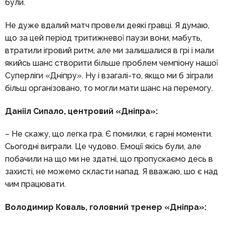
були.
Не дуже вдалий матч провели деякі гравці. Я думаю,
що за цей період тритижневої паузи вони, мабуть,
втратили ігровий ритм, але ми залишалися в грі і мали
якийсь шанс створити більше проблем чемпіону нашої
Суперліги «Дніпру». Ну і взагалі-то, якщо ми б зіграли
більш організовано, то могли мати шанс на перемогу.
Данііл Сипало, центровий «Дніпра»:
– Не скажу, що легка гра. Є помилки, є гарні моменти.
Сьогодні виграли. Це чудово. Емоції якісь були, але
побачили на що ми не здатні, що пропускаємо десь в
захисті, не можемо скласти напад. Я вважаю, шо є над
чим працювати.
Володимир Коваль, головний тренер «Дніпра»: