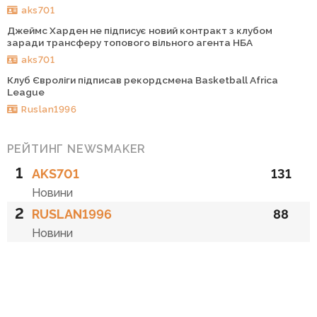
aks701
Джеймс Харден не підписує новий контракт з клубом
заради трансферу топового вільного агента НБА
aks701
Клуб Євроліги підписав рекордсмена Basketball Africa
League
Ruslan1996
РЕЙТИНГ NEWSMAKER
1
AKS701
131
Новини
2
RUSLAN1996
88
Новини