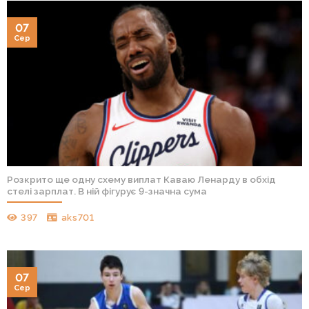
07
Сер
Розкрито ще одну схему виплат Каваю Ленарду в обхід
стелі зарплат. В ній фігурує 9-значна сума
397
aks701
07
Сер