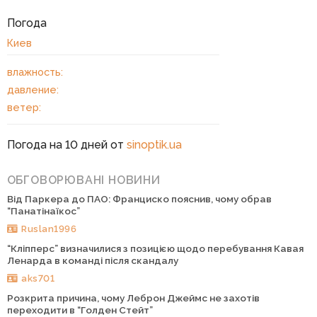
Погода
Киев
влажность:
давление:
ветер:
Погода на 10 дней от
sinoptik.ua
ОБГОВОРЮВАНІ НОВИНИ
Від Паркера до ПАО: Франциско пояснив, чому обрав
“Панатінаїкос”
Ruslan1996
“Кліпперс” визначилися з позицією щодо перебування Кавая
Ленарда в команді після скандалу
aks701
Розкрита причина, чому Леброн Джеймс не захотів
переходити в “Голден Стейт”