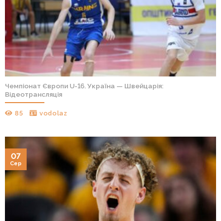
Чемпіонат Європи U-16. Україна — Швейцарія:
Відеотрансляція
85
vodolaz
07
Сер