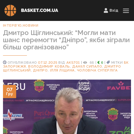
Skip
Вхід
to
content
ІНТЕРВ'Ю
,
НОВИНИ
Дмитро Щіглинський: “Могли мати
шанс перемогти “Дніпро”, якби зіграли
більш організовано”
ОПУБЛІКОВАНО
07.12.2025
ВІД
AKS701
|
66
|
6
|
МІТКИ
БК
ЗАПОРІЖЖЯ
,
ВОЛОДИМИР КОВАЛЬ
,
ДАНІІЛ СИПАЛО
,
ДМИТРО
ЩІГЛИНСЬКИЙ
,
ДНІПРО
,
ІЛЛЯ ЛІЩИНА
,
ЧОЛОВІЧА СУПЕРЛІГА
07
Гру