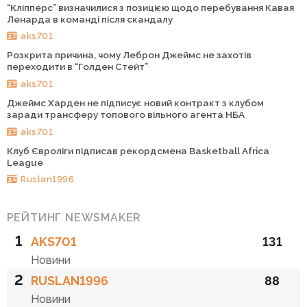
“Кліпперс” визначилися з позицією щодо перебування Кавая
Ленарда в команді після скандалу
aks701
Розкрита причина, чому Леброн Джеймс не захотів
переходити в “Голден Стейт”
aks701
Джеймс Харден не підписує новий контракт з клубом
заради трансферу топового вільного агента НБА
aks701
Клуб Євроліги підписав рекордсмена Basketball Africa
League
Ruslan1996
РЕЙТИНГ NEWSMAKER
1
AKS701
131
Новини
2
RUSLAN1996
88
Новини