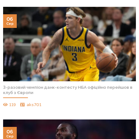
06
Сер
3-разовий чемпіон данк-контесту НБА офіційно перейшов в
клуб з Європи
119
aks701
06
Сер