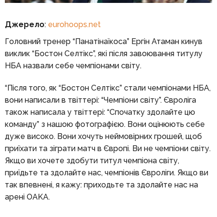
Джерело
:
eurohoops.net
Головний тренер “Панатінаїкоса” Ергін Атаман кинув
виклик “Бостон Селтікс”, які після завоювання титулу
НБА назвали себе чемпіонами світу.
“Після того, як “Бостон Селтікс” стали чемпіонами НБА,
вони написали в твіттері: “Чемпіони світу”. Євроліга
також написала у твіттері: “Спочатку здолайте цю
команду” з нашою фотографією. Вони оцінюють себе
дуже високо. Вони хочуть неймовірних грошей, щоб
приїхати та зіграти матч в Європі. Ви не чемпіони світу.
Якщо ви хочете здобути титул чемпіона світу,
приїдьте та здолайте нас, чемпіонів Євроліги. Якщо ви
так впевнені, я кажу: приходьте та здолайте нас на
арені OAKA.