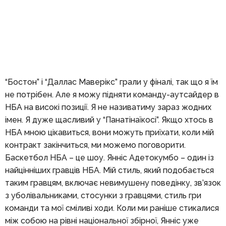
“Бостон” і “Даллас Маверікс” грали у фіналі, так що я їм
не потрібен. Але я можу підняти команду-аутсайдер в
НБА на високі позиції. Я не називатиму зараз жодних
імен. Я дуже щасливий у “Панатінаїкосі”. Якщо хтось в
НБА мною цікавиться, вони можуть приїхати, коли мій
контракт закінчиться, ми можемо поговорити.
Баскетбол НБА – це шоу. Янніс Адетокумбо – один із
найцінніших гравців НБА. Мій стиль, який подобається
таким гравцям, включає невимушену поведінку, зв’язок
з уболівальниками, стосунки з гравцями, стиль гри
команди та мої сміливі ходи. Коли ми раніше стикалися
між собою на рівні національної збірної, Янніс уже