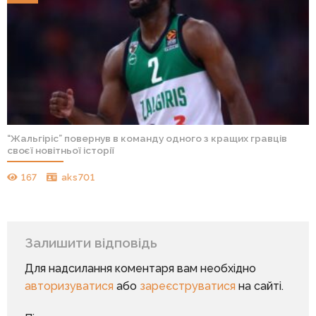
“Жальгіріс” повернув в команду одного з кращих гравців
своєї новітньої історії
167
aks701
Залишити відповідь
Для надсилання коментаря вам необхідно
авторизуватися
або
зареєструватися
на сайті.