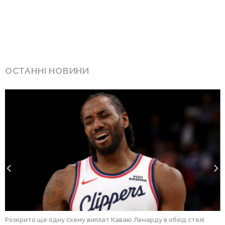
ОСТАННІ НОВИНИ
Розкрито ще одну схему виплат Каваю Ленарду в обхід стелі