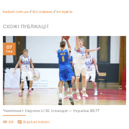
basket.com.ua
/
Всі новини
/
Інтерв'ю
СХОЖІ ПУБЛІКАЦІЇ
07
Сер
Чемпіонат Європи U-16. Ісландія — Україна 88:77
88
BasketAdmin