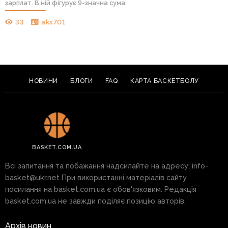
зарплат. В ній фігурує 9-значна сума
33
aks701
НОВИНИ
БЛОГИ
FAQ
КАРТА БАСКЕТБОЛУ
BASKET.COM.UA
Всі запитання та побажання надсилайте на адресу:
info-
basket@ukr.net
При використанні матеріалів сайту
посилання на basket.com.ua є обов'язковим. Редакція
basket.com.ua не завжди поділяє позицію авторів.
Архів новин