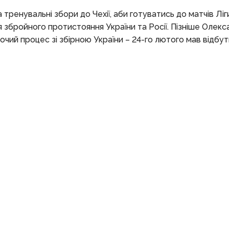
ренувальні збори до Чехії, аби готуватись до матчів Ліги
збройного протистояння України та Росії. Пізніше Олексан
чий процес зі збірною України – 24-го лютого мав відбу