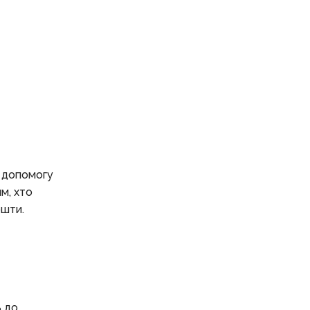
а допомогу
м, хто
ошти.
ь до