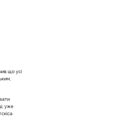
чив що усі
ьким,
увати
і, уже
тскіса