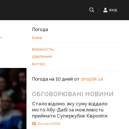
ВХІД
Погода
,
Киев
влажность:
давление:
ветер:
Погода на 10 дней от
sinoptik.ua
ОБГОВОРЮВАНІ НОВИНИ
Стало відомо, яку суму віддало
місто Абу-Дабі за можливість
приймати Суперкубок Євроліги
Ruslan1996