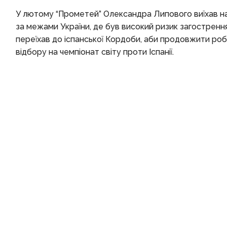
У лютому “Прометей” Олександра Липового виїхав на т
за межами України, де був високий ризик загострення 
переїхав до іспанської Кордоби, аби продовжити робо
відбору на чемпіонат світу проти Іспанії.