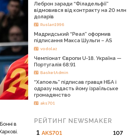
Леброн заради “Філадельфії”
відмовився від контракту на 20 млн
доларів
Ruslan1996
Мадридський “Реал” оформив
підписання Макса Шульги – AS
vodolaz
Чемпіонат Європи U-18. Україна —
Португалія 68:91
BasketAdmin
“Хапоель” підписав гравця НБА і
одразу надасть йому ізраїльське
громадянство
aks701
РЕЙТИНГ NEWSMAKER
Бонні в
Харкові.
1
AKS701
107