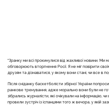
“Зранку ми всі прокинулися від жахливої новини. Ми ма
обговорюють вторгнення Росії. Я не міг повірити своїм
друзям та дізнаватися, у якому вони стані, чи все в п
Після сніданку баскетболісти збірної України попро
ранкове тренування, адже морально вони були не гото
зібрались журналісти, які очікували на інформацію, чи 
провели зустріч із іспанцями того ж вечора, у якій за