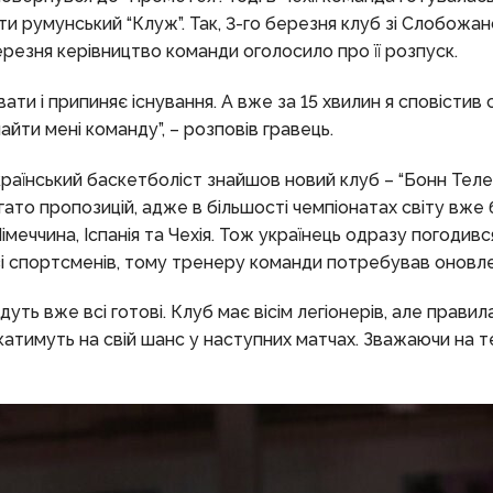
тати румунський “Клуж”. Так, 3-го березня клуб зі Слобожа
березня керівництво команди оголосило про її розпуск.
ти і припиняє існування. А вже за 15 хвилин я сповістив 
йти мені команду”, – розповів гравець.
країнський баскетболіст знайшов новий клуб – “Бонн Телек
ато пропозицій, адже в більшості чемпіонатах світу вже 
меччина, Іспанія та Чехія. Тож українець одразу погодився
 зі спортсменів, тому тренеру команди потребував оновле
дуть вже всі готові. Клуб має вісім легіонерів, але правила
катимуть на свій шанс у наступних матчах. Зважаючи на т