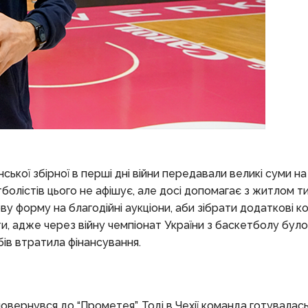
ької збірної в перші дні війни передавали великі суми н
тболістів цього не афішує, але досі допомагає з житлом ти
ву форму на благодійні аукціони, аби зібрати додаткові к
, адже через війну чемпіонат України з баскетболу було
бів втратила фінансування.
овернувся до “Прометея”. Тоді в Чехії команда готувалас