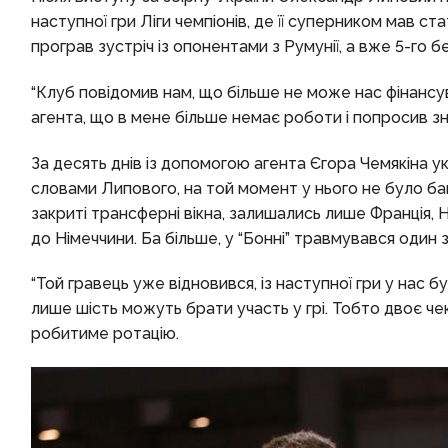
наступної гри Ліги чемпіонів, де її суперником мав с
програв зустріч із опонентами з Румунії, а вже 5-го 
“Клуб повідомив нам, що більше не може нас фінансува
агента, що в мене більше немає роботи і попросив зна
За десять днів із допомогою агента Єгора Чемякіна у
словами Липового, на той момент у нього не було баг
закриті трансферні вікна, залишались лише Франція, Ні
до Німеччини. Ба більше, у “Бонні” травмувався один
“Той гравець уже відновився, із наступної гри у нас бу
лише шість можуть брати участь у грі. Тобто двоє че
робитиме ротацію.