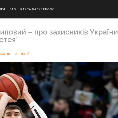
ОГИ
FAQ
КАРТА БАСКЕТБОЛУ
Липовий – про захисників України
етея”
КСАНДР ЛИПОВИЙ