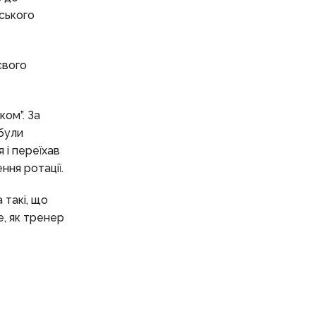
нського
свого
ом”. За
були
 і переїхав
ння ротації.
 такі, що
е, як тренер