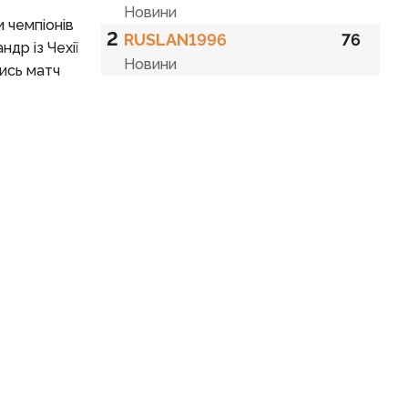
Новини
 чемпіонів
2
RUSLAN1996
76
др із Чехії
Новини
тись матч