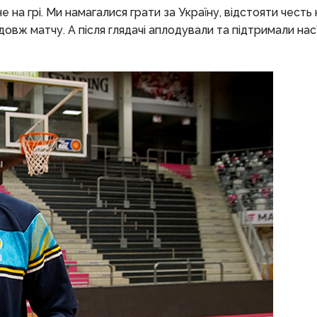
не на грі. Ми намагалися грати за Україну, відстояти честь
довж матчу. А після глядачі аплодували та підтримали нас”