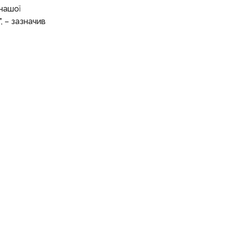
 нашої
, – зазначив