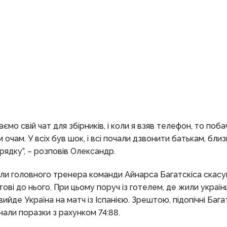
ємо свій чат для збірників, і коли я взяв телефон, то поба
 очам. У всіх був шок, і всі почали дзвонити батькам, близ
орядку”, – розповів Олександр.
сили головного тренера команди Айнарса Багатскіса скас
ві до нього. При цьому поруч із готелем, де жили українц
вийде Україна на матч із Іспанією. Зрештою, підопічні Бага
знали поразки з рахунком 74:88.