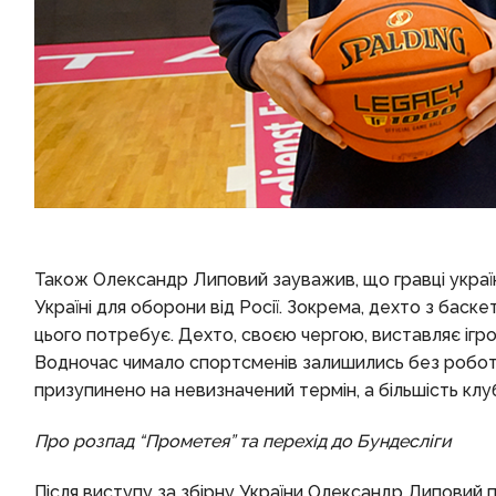
Також Олександр Липовий зауважив, що гравці українс
Україні для оборони від Росії. Зокрема, дехто з баске
цього потребує. Дехто, своєю чергою, виставляє ігро
Водночас чимало спортсменів залишились без роботи
призупинено на невизначений термін, а більшість клу
Про розпад “Прометея” та перехід до Бундесліги
Після виступу за збірну України Олександр Липовий п