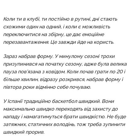
Коли ти в клубі, ти постійно в рутині, дні стають
схожими один на одний, і коли є можливість
переключитися на збірну, це дає емоційне
перезавантаження. Це завжди йде на користь.
Зараз набрав форму. У минулому сезоні трохи
призупинився на початку сезону, адже була велика
пауза пов’язана з ковідом. Коли почав грати по 20 і
більше хвилин, відразу розкрився, набрав форму і
півтора роки відмінно себе почуваю.
У Іспанії традиційно баскетбол швидкий. Вони
максимально швидко переходять від захисту до
нападу і намагатимуться брати швидкістю. Не буде
затяжних, статичних володінь, тож треба зупинити
швидкий прорив.