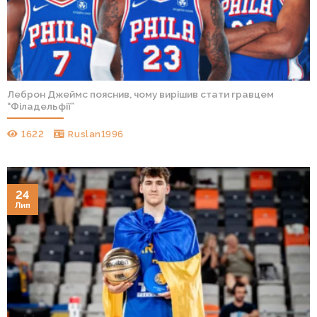
Леброн Джеймс пояснив, чому вирішив стати гравцем
“Філадельфії”
1622
Ruslan1996
24
Лип