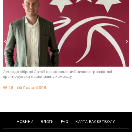
Легенда збірної Латвії незадоволений низкою гравців, які
проігнорували національну команду
16
Ruslan1996
НОВИНИ
БЛОГИ
FAQ
КАРТА БАСКЕТБОЛУ