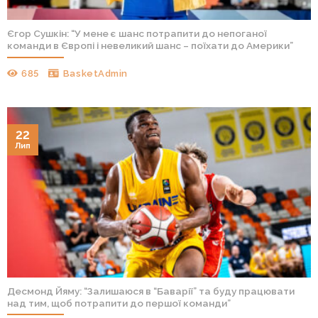
Єгор Сушкін: “У мене є шанс потрапити до непоганої
команди в Європі і невеликий шанс – поїхати до Америки”
685
BasketAdmin
22
Лип
Десмонд Йяму: “Залишаюся в “Баварії” та буду працювати
над тим, щоб потрапити до першої команди”