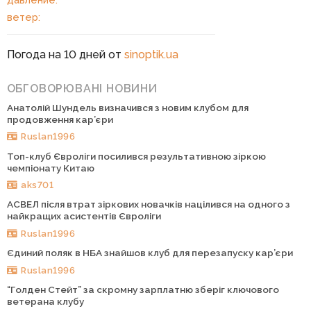
ветер:
Погода на 10 дней от
sinoptik.ua
ОБГОВОРЮВАНІ НОВИНИ
Анатолій Шундель визначився з новим клубом для
продовження кар’єри
Ruslan1996
Топ-клуб Євроліги посилився результативною зіркою
чемпіонату Китаю
aks701
АСВЕЛ після втрат зіркових новачків націлився на одного з
найкращих асистентів Євроліги
Ruslan1996
Єдиний поляк в НБА знайшов клуб для перезапуску кар’єри
Ruslan1996
“Голден Стейт” за скромну зарплатню зберіг ключового
ветерана клубу