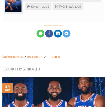
Коментарі: 6
Публікації: 8105
basket.com.ua
/
Всі новини
/
Інтерв'ю
СХОЖІ ПУБЛІКАЦІЇ
24
Лип