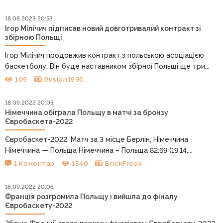
18.08.2023 20:53
Ігор Мілічич підписав новий довготривалий контракт зі
збірною Польщі
Ігор Мілічич продовжив контракт з польською асоціацією
баскетболу. Він буде наставником збірної Польщі ще три...
109
Ruslan1996
18.09.2022 20:05
Німеччина обіграла Польщу в матчі за бронзу
Євробаскета-2022
Євробаскет-2022. Матч за 3 місце Берлін, Німеччина
Німеччина — Польща Німеччина – Польща 82:69 (19:14,...
1 Коментар
1340
BrickFreak
16.09.2022 20:06
Франція розгромила Польщу і вийшла до фіналу
Євробаскету-2022