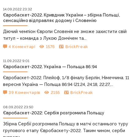
14.09.2022 23:32
Євробаскет-2022. Кривдник України – збірна Польщі,
сенсаційно відправляє додому і Словенію
Діючий чемпіон Європи Словенія не зможе захистити свій
титул – команда з Лукою Дончічем та...
4 Коментарі
1576
BrickFreak
11.09.2022 9:01
Євробаскет-2022. Україна — Польща 86:94
Євробаскет-2022. Плейоф, 1/8 фіналу Берлін, Німеччина. 11
вересня Україна — Польща 86:94 (21:24, 24:18, 22:27,...
39 Коментарів
2155
BrickFreak
08.09.2022 23:50
Євробаскет-2022: Сербія розгромила Польщу
Збірна Сербії розгромила Польщу в матчі останнього туру
групового етапу Євробаскету-2022. Таким чином, серби