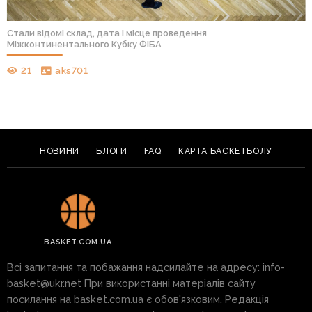
Стали відомі склад, дата і місце проведення
Міжконтинентального Кубку ФІБА
21
aks701
НОВИНИ
БЛОГИ
FAQ
КАРТА БАСКЕТБОЛУ
BASKET.COM.UA
Всі запитання та побажання надсилайте на адресу:
info-
basket@ukr.net
При використанні матеріалів сайту
посилання на basket.com.ua є обов'язковим. Редакція