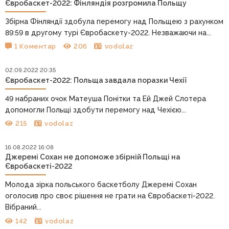
Євробаскет-2022: Фінляндія розгромила Польщу
Збірна Фінляндії здобула перемогу над Польщею з рахунком
89:59 в другому турі Євробаскету-2022. Незважаючи на...
1 Коментар
206
vodolaz
02.09.2022 20:35
Євробаскет-2022: Польща завдала поразки Чехії
49 набраних очок Матеуша Понітки та Ей Джей Слотера
допомогли Польщі здобути перемогу над Чехією...
215
vodolaz
16.08.2022 16:08
Джеремі Сохан не допоможе збірній Польщі на
Євробаскеті-2022
Молода зірка польського баскетболу Джеремі Сохан
оголосив про своє рішення не грати на Євробаскеті-2022.
Вібраний...
142
vodolaz