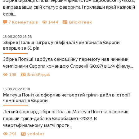
Збірна Франції стала першим фіналістом Євробаскету-2022,
виправдавши свій статус фаворита і поклавши край казковій
серії...
7 Коментарів
1444
BrickFreak
15.09.2022 16:23
Збірна Польщі зіграє у півфіналі чемпіоната Європи
вперше за 51 рік
Збірна Польщі здобула сенсаційну перемогу над чинними
чемпіонами Європи командою Словенії (90:87) в 1/4 фіналу...
198
BrickFreak
15.09.2022 0:18
Матеуш Понітка оформив четвертий тріпл-дабл в історії
чемпіонатів Європи
Легкий форвард збірної Польщі Матеуш Понітка оформив
перший тріпл-дабл на Євробаскеті-2022. В
чвертьфінальному матчі проти...
291
vodolaz