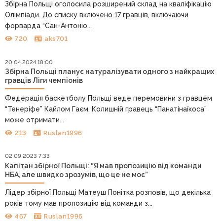
Збірна Польщі оголосила розширений склад на кваліфікацію
Олімпіади. До списку включено 17 гравців, включаючи
форварда “Сан-Антоніо...
720
aks701
20.04.2024 18:00
Збірна Польщі планує натуралізувати одного з найкращих
гравців Ліги чемпіонів
Федерація баскетболу Польщі веде перемовини з гравцем
“Тенеріфе” Кайлом Гаєм. Колишній гравець “Панатінаїкоса”
може отримати...
213
Ruslan1996
02.09.2023 7:33
Капітан збірної Польщі: “Я мав пропозицію від команди
НБА, але швидко зрозумів, що це не моє”
Лідер збірної Польщі Матеуш Понітка розповів, що декілька
років тому мав пропозицію від команди з...
467
Ruslan1996