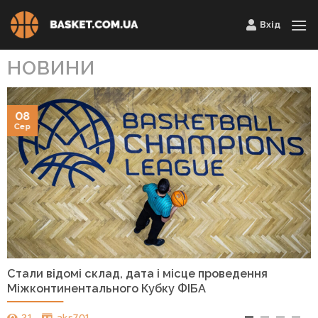
Skip
Вхід
to
content
НОВИНИ
08
Сер
Стали відомі склад, дата і місце проведення
Міжконтинентального Кубку ФІБА
21
aks701