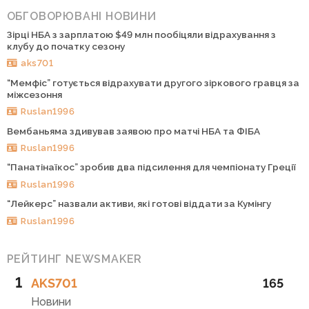
ОБГОВОРЮВАНІ НОВИНИ
Зірці НБА з зарплатою $49 млн пообіцяли відрахування з
клубу до початку сезону
aks701
“Мемфіс” готується відрахувати другого зіркового гравця за
міжсезоння
Ruslan1996
Вембаньяма здивував заявою про матчі НБА та ФІБА
Ruslan1996
“Панатінаїкос” зробив два підсилення для чемпіонату Греції
Ruslan1996
“Лейкерс” назвали активи, які готові віддати за Кумінгу
Ruslan1996
РЕЙТИНГ NEWSMAKER
1
AKS701
165
Новини