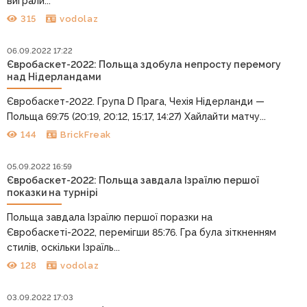
виграли...
315
vodolaz
06.09.2022 17:22
Євробаскет-2022: Польща здобула непросту перемогу
над Нідерландами
Євробаскет-2022. Група D Прага, Чехія Нідерланди —
Польща 69:75 (20:19, 20:12, 15:17, 14:27) Хайлайти матчу...
144
BrickFreak
05.09.2022 16:59
Євробаскет-2022: Польща завдала Ізраїлю першої
показки на турнірі
Польща завдала Ізраїлю першої поразки на
Євробаскеті-2022, перемігши 85:76. Гра була зіткненням
стилів, оскільки Ізраїль...
128
vodolaz
03.09.2022 17:03