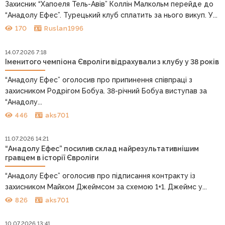
Захисник “Хапоеля Тель-Авів” Коллін Малкольм перейде до
“Анадолу Ефес”. Турецький клуб сплатить за нього викуп. У...
170
Ruslan1996
14.07.2026 7:18
Іменитого чемпіона Євроліги відрахували з клубу у 38 років
“Анадолу Ефес” оголосив про припинення співпраці з
захисником Родрігом Бобуа. 38-річний Бобуа виступав за
“Анадолу...
446
aks701
11.07.2026 14:21
“Анадолу Ефес” посилив склад найрезультативнішим
гравцем в історії Євроліги
“Анадолу Ефес” оголосив про підписання контракту із
захисником Майком Джеймсом за схемою 1+1. Джеймс у...
826
aks701
10.07.2026 13:41