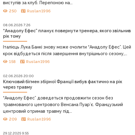
виступів за клуб. Перепоною на...
250
Ruslan1996
08.06.2026 7:26
“Анадолу Ефес” планує повернути тренера, якого звільнив
рік тому
Італієць Лука Банкі знову може очолити “Анадолу Ефес”. Цей
крок відбудеться після завершення внутрішнього сезону,...
158
Ruslan1996
02.06.2026 20:00
Ключовий бігмен збірної Франції вибув фактично на рік
через травму
“Анадолу Ефес” доведеться продовжити сезон без
травмованого центрового Венсана Пуар’є. Французький
центровий отримав травму під...
209
Ruslan1996
29.12.2025 9:55