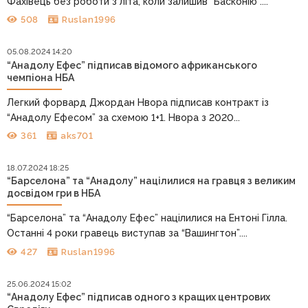
Фахівець без роботи з літа, коли залишив “Басконію”....
508
Ruslan1996
05.08.2024 14:20
“Анадолу Ефес” підписав відомого африканського
чемпіона НБА
Легкий форвард Джордан Нвора підписав контракт із
“Анадолу Ефесом” за схемою 1+1. Нвора з 2020...
361
aks701
18.07.2024 18:25
“Барселона” та “Анадолу” націлилися на гравця з великим
досвідом гри в НБА
“Барселона” та “Анадолу Ефес” націлилися на Ентоні Гілла.
Останні 4 роки гравець виступав за “Вашингтон”....
427
Ruslan1996
25.06.2024 15:02
“Анадолу Ефес” підписав одного з кращих центрових