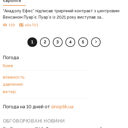
Євроліги
“Анадолу Ефес” підписав трирічний контракт з центровим
Венсаном Пуар’є. Пуар’є із 2021 року виступав за...
159
aks701
1
2
3
4
5
Погода
Киев
влажность:
давление:
ветер:
Погода на 10 дней от
sinoptik.ua
ОБГОВОРЮВАНІ НОВИНИ