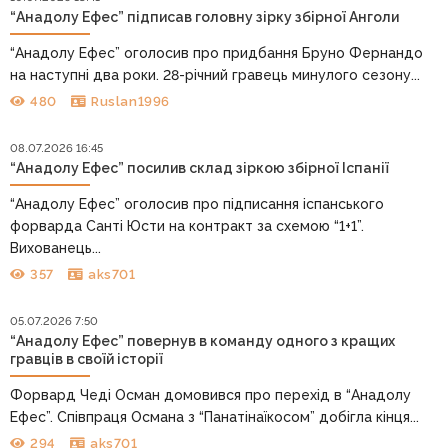
“Анадолу Ефес” підписав головну зірку збірної Анголи
“Анадолу Ефес” оголосив про придбання Бруно Фернандо
на наступні два роки. 28-річний гравець минулого сезону...
480
Ruslan1996
08.07.2026 16:45
“Анадолу Ефес” посилив склад зіркою збірної Іспанії
“Анадолу Ефес” оголосив про підписання іспанського
форварда Санті Юсти на контракт за схемою “1+1”.
Вихованець...
357
aks701
05.07.2026 7:50
“Анадолу Ефес” повернув в команду одного з кращих
гравців в своїй історії
Форвард Чеді Осман домовився про перехід в “Анадолу
Ефес”. Співпраця Османа з “Панатінаїкосом” добігла кінця...
294
aks701