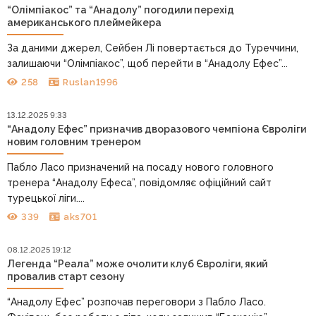
“Олімпіакос” та “Анадолу” погодили перехід
американського плеймейкера
За даними джерел, Сейбен Лі повертається до Туреччини,
залишаючи “Олімпіакос”, щоб перейти в “Анадолу Ефес”...
258
Ruslan1996
13.12.2025 9:33
“Анадолу Ефес” призначив дворазового чемпіона Євроліги
новим головним тренером
Пабло Ласо призначений на посаду нового головного
тренера “Анадолу Ефеса”, повідомляє офіційний сайт
турецької ліги....
339
aks701
08.12.2025 19:12
Легенда “Реала” може очолити клуб Євроліги, який
провалив старт сезону
“Анадолу Ефес” розпочав переговори з Пабло Ласо.