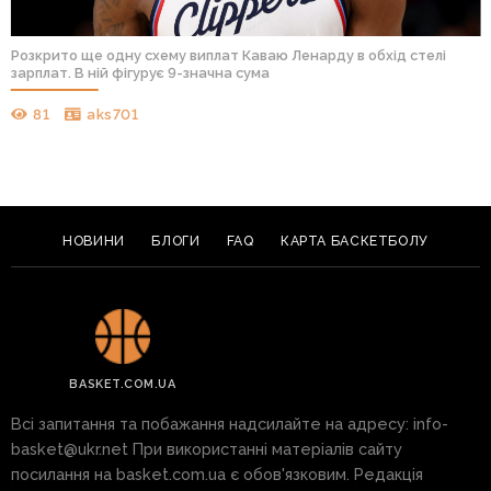
Розкрито ще одну схему виплат Каваю Ленарду в обхід стелі
зарплат. В ній фігурує 9-значна сума
81
aks701
НОВИНИ
БЛОГИ
FAQ
КАРТА БАСКЕТБОЛУ
BASKET.COM.UA
Всі запитання та побажання надсилайте на адресу:
info-
basket@ukr.net
При використанні матеріалів сайту
посилання на basket.com.ua є обов'язковим. Редакція