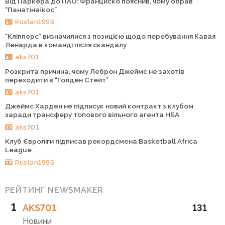
Від Паркера до ПАО: Франциско пояснив, чому обрав
“Панатінаїкос”
Ruslan1996
“Кліпперс” визначилися з позицією щодо перебування Кавая
Ленарда в команді після скандалу
aks701
Розкрита причина, чому Леброн Джеймс не захотів
переходити в “Голден Стейт”
aks701
Джеймс Харден не підписує новий контракт з клубом
заради трансферу топового вільного агента НБА
aks701
Клуб Євроліги підписав рекордсмена Basketball Africa
League
Ruslan1996
РЕЙТИНГ NEWSMAKER
1
AKS701
131
Новини