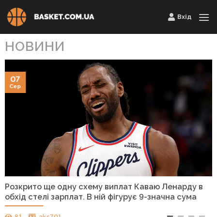
Skip
Вхід
to
content
НОВИНИ
07
Сер
Розкрито ще одну схему виплат Каваю Ленарду в
обхід стелі зарплат. В ній фігурує 9-значна сума
81
aks701