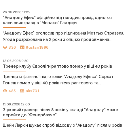
26.06.2026 11:05
“Анадолу Ефес” офіційно підтвердив прихід одного з
ключових гравців “Монако” Гладиря
“Анадолу Ефес” оголосив про підписання Меттью Стразеля.
Угода розрахована на 2 роки з опцією продовження...
336
Ruslan1996
12.06.2026 9:50
Тренер клубу Євроліги раптово помер у віці 40 років
Тренер із фізичної підготовки “Анадолу Ефеса” Серхат
Гюнеш помер у віці 40 років після раптового та...
485
aks701
11.06.2026 12:00
Зірковий гравець після 8 років у складі “Анадолу” може
перейти до “Фенербахче”
Шейн Ларкін шукає спроб відходу з “Анадолу” після 8 років