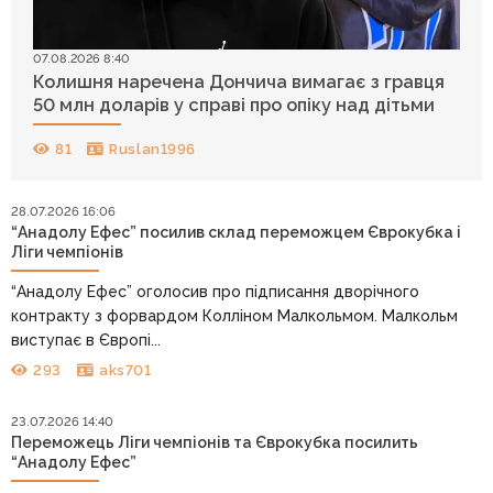
07.08.2026 8:40
Колишня наречена Дончича вимагає з гравця
50 млн доларів у справі про опіку над дітьми
81
Ruslan1996
28.07.2026 16:06
“Анадолу Ефес” посилив склад переможцем Єврокубка і
Ліги чемпіонів
“Анадолу Ефес” оголосив про підписання дворічного
контракту з форвардом Колліном Малкольмом. Малкольм
виступає в Європі...
293
aks701
23.07.2026 14:40
Переможець Ліги чемпіонів та Єврокубка посилить
“Анадолу Ефес”