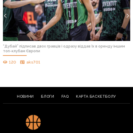
“Дубай” підписав двох гравців і одразу віддав їх в оренду іншим
топ-клубам Європи
120
aks701
НОВИНИ
БЛОГИ
FAQ
КАРТА БАСКЕТБОЛУ